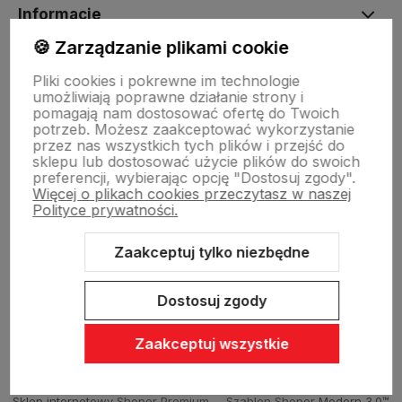
Informacje
🍪 Zarządzanie plikami cookie
O nas
Pliki cookies i pokrewne im technologie
umożliwiają poprawne działanie strony i
pomagają nam dostosować ofertę do Twoich
potrzeb. Możesz zaakceptować wykorzystanie
Dostawa i płatności
przez nas wszystkich tych plików i przejść do
sklepu lub dostosować użycie plików do swoich
preferencji, wybierając opcję "Dostosuj zgody".
Więcej o plikach cookies przeczytasz w naszej
Sklepy stacjonarne
Polityce prywatności.
Zaakceptuj tylko niezbędne
Obsługa hurtowa
Dostosuj zgody
Zaakceptuj wszystkie
Sklep internetowy Shoper Premium
Szablon Shoper Modern 3.0™