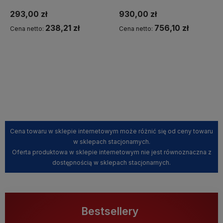
BOZZ - 382860576
293,00 zł
930,00 zł
238,21 zł
756,10 zł
Cena netto:
Cena netto:
Kup teraz
Powiadom o dostępności
Cena towaru w sklepie internetowym może różnić się od ceny towaru
w sklepach stacjonarnych.
Oferta produktowa w sklepie internetowym nie jest równoznaczna z
dostępnością w sklepach stacjonarnych.
Bestsellery