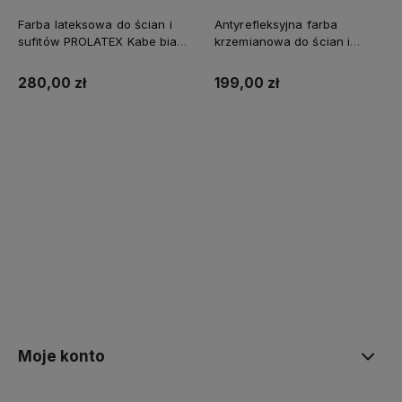
Farba lateksowa do ścian i
Antyrefleksyjna farba
sufitów PROLATEX Kabe biała
krzemianowa do ścian i
SUPREME 10l baza A -
sufitów KABE AQUATEX
matowa
SUPREME 10L BAZA A MAT
280,00 zł
199,00 zł
Kup teraz
Kup teraz
Moje konto