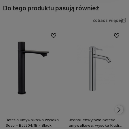
Do tego produktu pasują również
Zobacz więcej
Do ulubionych
Do ulubi
Bateria umywalkowa wysoka
Jednouchwytowa bateria
Sovo - BJJ204/1B - Black
umywalkowa, wysoka Kludi