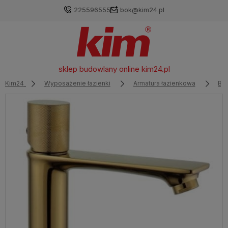
225596555
bok@kim24.pl
sklep budowlany online
kim24.pl
Kim24
Wyposażenie łazienki
Armatura łazienkowa
Ba