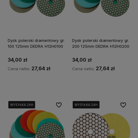
Dysk polerski diamentowy gr.
Dysk polerski diamentowy gr.
100 125mm DEDRA H12H0100
200 125mm DEDRA H12H0200
34,00 zł
34,00 zł
27,64 zł
27,64 zł
Cena netto:
Cena netto:
Kup teraz
Kup teraz
Do ulubionych
Do ulubi
WYSYŁKA 24H
WYSYŁKA 24H
WYSYŁKA 24H
WYSYŁKA 24H
WYSYŁKA 24H
WYSYŁKA 24H
WYSYŁKA 24H
WYSYŁKA 24H