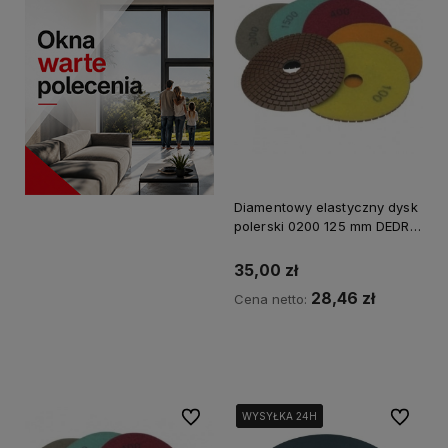
Diamentowy elastyczny dysk
polerski 0200 125 mm DEDRA
H12G0200
35,00 zł
28,46 zł
Cena netto:
Kup teraz
Do ulubionych
Do ulubi
WYSYŁKA 24H
WYSYŁKA 24H
WYSYŁKA 24H