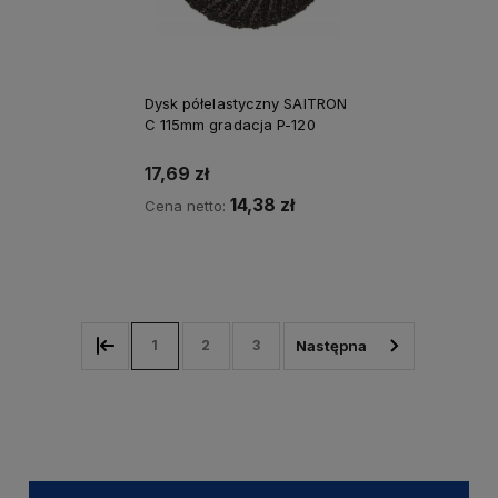
Dysk półelastyczny SAITRON
C 115mm gradacja P-120
17,69 zł
14,38 zł
Cena netto:
Kup teraz
1
2
3