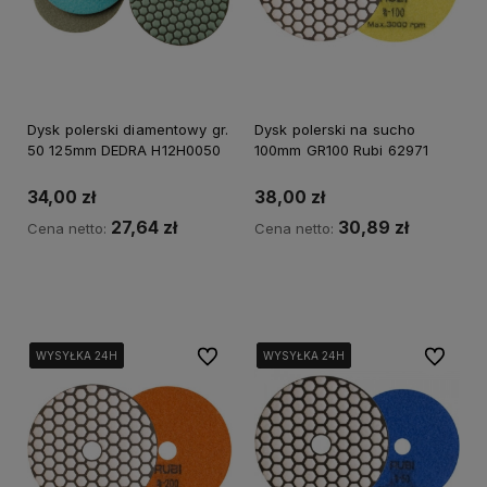
Dysk polerski diamentowy gr.
Dysk polerski na sucho
50 125mm DEDRA H12H0050
100mm GR100 Rubi 62971
34,00 zł
38,00 zł
27,64 zł
30,89 zł
Cena netto:
Cena netto:
Kup teraz
Kup teraz
Do ulubionych
Do ulubi
WYSYŁKA 24H
WYSYŁKA 24H
WYSYŁKA 24H
WYSYŁKA 24H
WYSYŁKA 24H
WYSYŁKA 24H
WYSYŁKA 24H
WYSYŁKA 24H