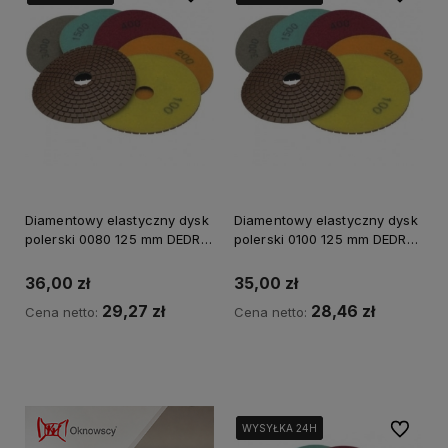
Diamentowy elastyczny dysk
Diamentowy elastyczny dysk
polerski 0080 125 mm DEDRA
polerski 0100 125 mm DEDRA
H12G0080
H12G0100
36,00 zł
35,00 zł
29,27 zł
28,46 zł
Cena netto:
Cena netto:
Kup teraz
Kup teraz
Do ulubi
WYSYŁKA 24H
WYSYŁKA 24H
WYSYŁKA 24H