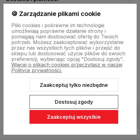
🍪 Zarządzanie plikami cookie
Sklepy stacjonarne
Pliki cookies i pokrewne im technologie
umożliwiają poprawne działanie strony i
pomagają nam dostosować ofertę do Twoich
Obsługa hurtowa
potrzeb. Możesz zaakceptować wykorzystanie
przez nas wszystkich tych plików i przejść do
sklepu lub dostosować użycie plików do swoich
preferencji, wybierając opcję "Dostosuj zgody".
Więcej o plikach cookies przeczytasz w naszej
Polityce prywatności.
Zaakceptuj tylko niezbędne
Sklep internetowy Shoper Premium
Szablon Shoper Modern 3.0™
od GrowCommerce
Dostosuj zgody
Pokaż filtry
Zaakceptuj wszystkie