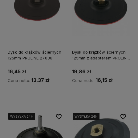
Dysk do krążków ściernych
Dysk do krążków ściernych
125mm PROLINE 27036
125mm z adapterem PROLINE
27037
16,45 zł
19,86 zł
13,37 zł
16,15 zł
Cena netto:
Cena netto:
Kup teraz
Kup teraz
Do ulubionych
Do ulubi
WYSYŁKA 24H
WYSYŁKA 24H
WYSYŁKA 24H
WYSYŁKA 24H
WYSYŁKA 24H