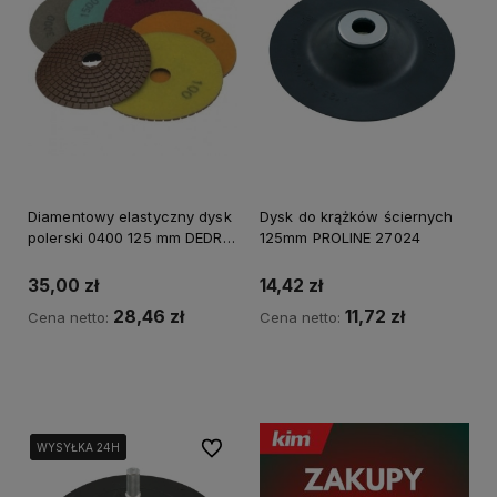
Diamentowy elastyczny dysk
Dysk do krążków ściernych
polerski 0400 125 mm DEDRA
125mm PROLINE 27024
H12G0400
35,00 zł
14,42 zł
28,46 zł
11,72 zł
Cena netto:
Cena netto:
Kup teraz
Kup teraz
Do ulubionych
WYSYŁKA 24H
WYSYŁKA 24H
WYSYŁKA 24H