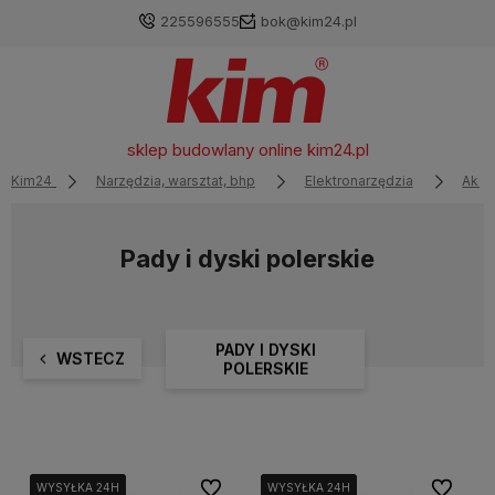
225596555
bok@kim24.pl
sklep budowlany online
kim24.pl
Kim24
Narzędzia, warsztat, bhp
Elektronarzędzia
Akce
Pady i dyski polerskie
PADY I DYSKI
WSTECZ
POLERSKIE
Do ulubionych
Do ulubi
WYSYŁKA 24H
WYSYŁKA 24H
WYSYŁKA 24H
WYSYŁKA 24H
WYSYŁKA 24H
WYSYŁKA 24H