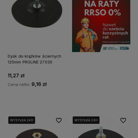
Dysk do krążków ściernych
125mm PROLINE 27035
11,27 zł
9,16 zł
Cena netto:
Kup teraz
Do ulubionych
Do ulubi
WYSYŁKA 24H
WYSYŁKA 24H
WYSYŁKA 24H
WYSYŁKA 24H
WYSYŁKA 24H
WYSYŁKA 24H