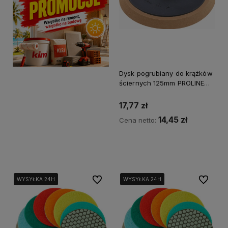
Dysk pogrubiany do krążków
ściernych 125mm PROLINE
27038
17,77 zł
14,45 zł
Cena netto:
Kup teraz
Do ulubionych
Do ulubi
WYSYŁKA 24H
WYSYŁKA 24H
WYSYŁKA 24H
WYSYŁKA 24H
WYSYŁKA 24H
WYSYŁKA 24H