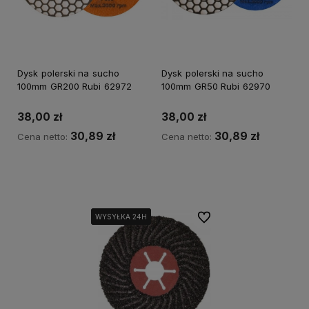
Dysk polerski na sucho
Dysk polerski na sucho
100mm GR200 Rubi 62972
100mm GR50 Rubi 62970
38,00 zł
38,00 zł
30,89 zł
30,89 zł
Cena netto:
Cena netto:
Kup teraz
Kup teraz
Do ulubionych
WYSYŁKA 24H
WYSYŁKA 24H
WYSYŁKA 24H