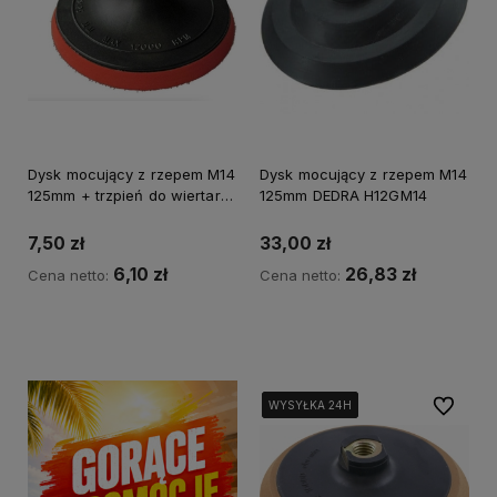
Dysk mocujący z rzepem M14
Dysk mocujący z rzepem M14
125mm + trzpień do wiertarki
125mm DEDRA H12GM14
DEDRA H12GM13
7,50 zł
33,00 zł
6,10 zł
26,83 zł
Cena netto:
Cena netto:
Kup teraz
Kup teraz
Do ulubi
WYSYŁKA 24H
WYSYŁKA 24H
WYSYŁKA 24H
WYSYŁKA 24H