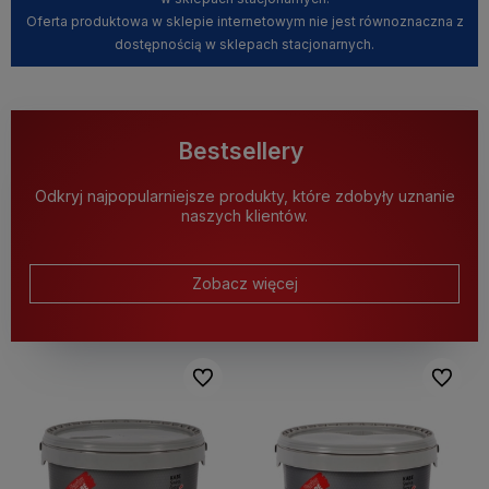
Oferta produktowa w sklepie internetowym nie jest równoznaczna z
dostępnością w sklepach stacjonarnych.
Bestsellery
Odkryj najpopularniejsze produkty, które zdobyły uznanie
naszych klientów.
Zobacz więcej
Do ulubionych
Do ulubi