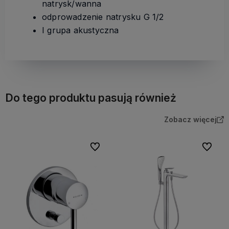
natrysk/wanna
odprowadzenie natrysku G 1/2
I grupa akustyczna
Do tego produktu pasują również
Zobacz więcej
Do ulubionych
Do ulubi