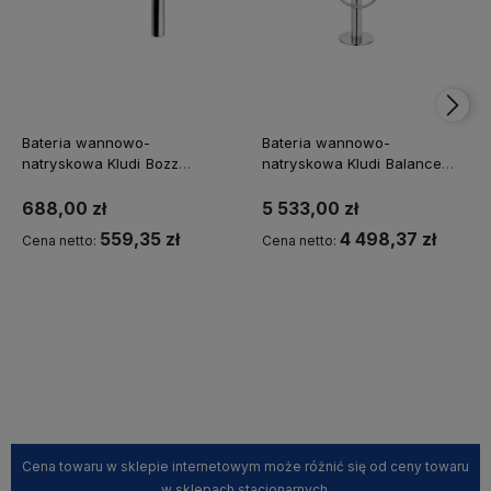
Bateria wannowo-
Bateria wannowo-
natryskowa Kludi Bozz
natryskowa Kludi Balance
podtynkowa
wolnostojąca
688,00 zł
5 533,00 zł
559,35 zł
4 498,37 zł
Cena netto:
Cena netto:
Powiadom o dostępności
Powiadom o dostępności
Cena towaru w sklepie internetowym może różnić się od ceny towaru
w sklepach stacjonarnych.