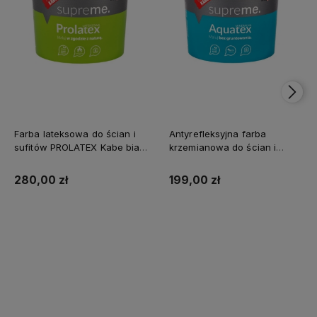
Farba lateksowa do ścian i
Antyrefleksyjna farba
sufitów PROLATEX Kabe biała
krzemianowa do ścian i
SUPREME 10l baza A -
sufitów KABE AQUATEX
matowa
SUPREME 10L BAZA A MAT
280,00 zł
199,00 zł
Kup teraz
Kup teraz