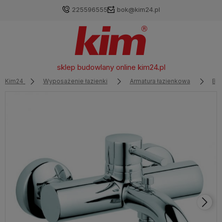
225596555
bok@kim24.pl
sklep budowlany online
kim24.pl
Kim24
Wyposażenie łazienki
Armatura łazienkowa
Ba