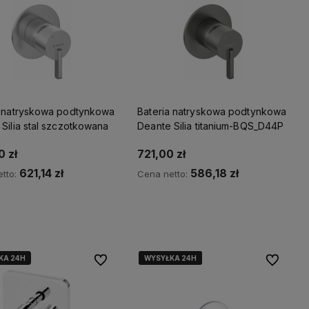
a natryskowa podtynkowa
Bateria natryskowa podtynkowa
Silia stal szczotkowana
Deante Silia titanium-BQS_D44P
 zł
721,00 zł
621,14 zł
586,18 zł
tto:
Cena netto:
wiadom o dostępności
Powiadom o dostępności
KA 24H
WYSYŁKA 24H
WYSYŁKA 24H
WYSYŁKA 24H
WYSYŁKA 24H
Do ulubionych
Do ulubio