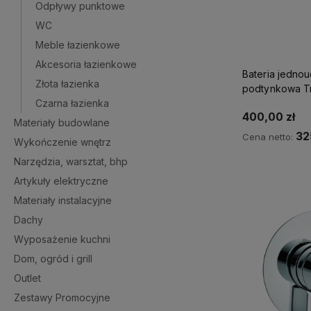
Odpływy punktowe
WC
Meble łazienkowe
Akcesoria łazienkowe
Bateria jedno
Złota łazienka
podtynkowa Tr
20517701
Czarna łazienka
400,00 zł
Materiały budowlane
32
Cena netto:
Wykończenie wnętrz
Narzędzia, warsztat, bhp
Ku
Artykuły elektryczne
Materiały instalacyjne
Dachy
Wyposażenie kuchni
Dom, ogród i grill
Outlet
Zestawy Promocyjne