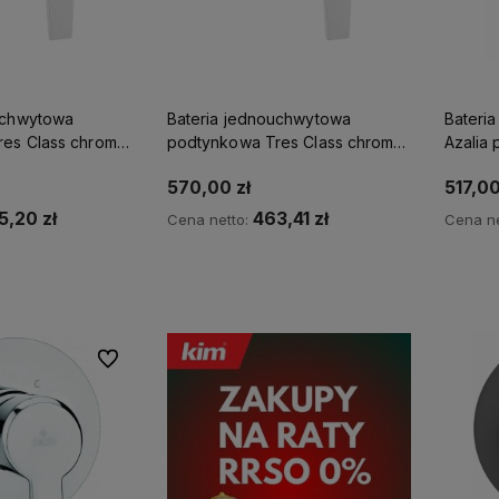
uchwytowa
Bateria jednouchwytowa
Bateria n
es Class chrom
podtynkowa Tres Class chrom
Azalia
20518001
przełąc
570,00 zł
517,00
5,20 zł
463,41 zł
Cena netto:
Cena ne
p teraz
Kup teraz
Do ulubionych