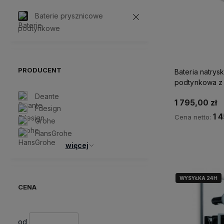
Baterie prysznicowe
podtynkowe
PRODUCENT
Bateria natrys
podtynkowa z 
358350538
Deante
1 795,00 zł
Fdesign
1 
Cena netto:
Grohe
HansGrohe
Ku
więcej
WYSYŁKA 24H
CENA
od