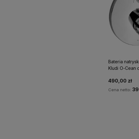
Bateria natry
Kludi O-Cean
490,00 zł
39
Cena netto:
Powiadom 