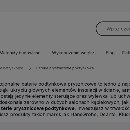
Materiały budowlane
Wykończenie wnętrz
Blog
Pla
ie natryskowe
Baterie prysznicowe podtynkowe
kcjonalne baterie podtynkowe prysznicowe to jedno z n
zięki ukryciu głównych elementów instalacji w ścianie, arm
stają jedynie elementy sterujące oraz wylewka lub uch
doskonale zarówno w dużych salonach kąpielowych, jak i
aterie prysznicowe podtynkowe
, inwestujesz w trwało
ziesz produkty takich marek jak HansGrohe, Deante, Klud