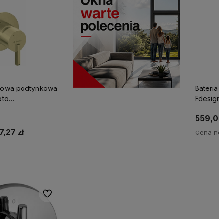
skowa podtynkowa
Bateri
oto
Fdesig
MDR-7P
559,0
7,27 zł
Cena ne
p teraz
Do ulubionych