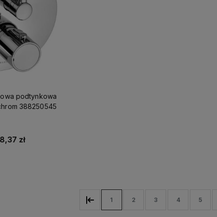
skowa podtynkowa
 chrom 388250545
8,37 zł
o dostępności
1
2
3
4
5