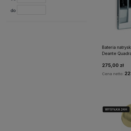
do
Bateria natry
Deante Quadra
przełącznikie
275,00 zł
22
Cena netto:
Powiadom 
WYSYŁKA 24H