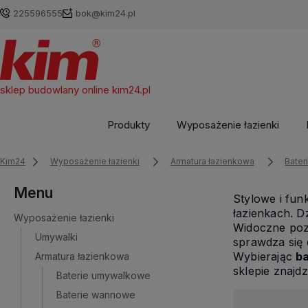
225596555
bok@kim24.pl
sklep budowlany online
kim24.pl
Produkty
Wyposażenie łazienki
Kim24
Wyposażenie łazienki
Armatura łazienkowa
Bater
Menu
Stylowe i fun
łazienkach. D
Wyposażenie łazienki
Widoczne pozo
Umywalki
sprawdza się 
Wybierając
b
Armatura łazienkowa
sklepie znajd
Baterie umywalkowe
Baterie wannowe