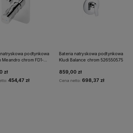
a natryskowa podtynkowa
Bateria natryskowa podtynkowa
n Meandro chrom FD1-
Kludi Balance chrom 526550575
-11
0 zł
859,00 zł
454,47 zł
698,37 zł
tto:
Cena netto:
Kup teraz
Kup teraz