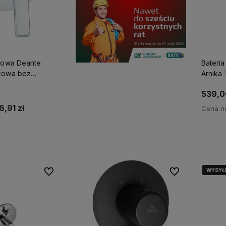
skowa Deante
Bateri
Arnika
atrysku, chrom
bez pr
539,0
6,91 zł
Cena ne
o dostępności
WYSYŁ
WYSYŁ
WYSYŁ
WYSYŁ
WYSYŁ
Do ulubionych
Do ulubionych