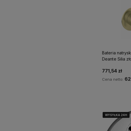
Bateria natry
Deante Silia zł
szczotkowane
771,54 zł
62
Cena netto:
Ku
WYSYŁKA 24H
WYSYŁKA 24H
WYSYŁKA 24H
WYSYŁKA 24H