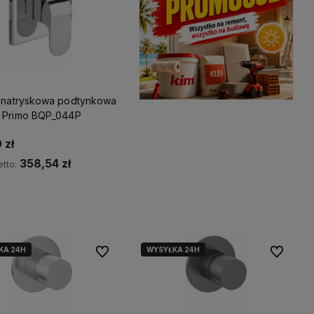
a natryskowa podtynkowa
 Primo BQP_044P
 zł
358,54 zł
tto:
Kup teraz
KA 24H
WYSYŁKA 24H
Do ulubionych
Do ulubio