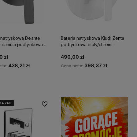
a natryskowa Deante
Bateria natryskowa Kludi Zenta
 Titanium podtynkowa
podtynkowa bialy/chrom
zełącznika natrysku
386559175
0 zł
490,00 zł
438,21 zł
398,37 zł
tto:
Cena netto:
Kup teraz
Kup teraz
KA 24H
KA 24H
KA 24H
KA 24H
KA 24H
Do ulubionych