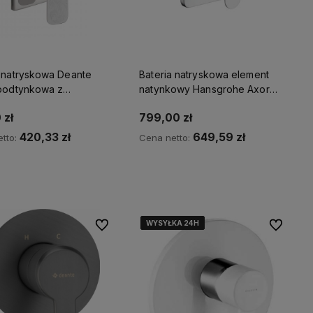
atryskowa Deante
Bateria natryskowa element
 podtynkowa z
natynkowy Hansgrohe Axor
znikiem natrysku, chrom
Citterio M
 zł
799,00 zł
420,33 zł
649,59 zł
tto:
Cena netto:
Kup teraz
Kup teraz
WYSYŁKA 24H
WYSYŁKA 24H
WYSYŁKA 24H
WYSYŁKA 24H
WYSYŁKA 24H
Do ulubionych
Do ulubio