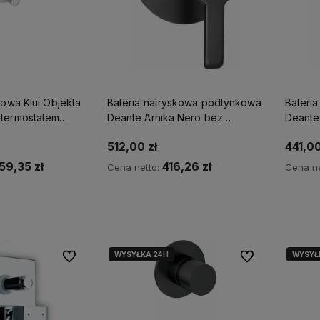
kowa Klui Objekta
Bateria natryskowa podtynkowa
Bateri
termostatem
Deante Arnika Nero bez
Deante
przełącznika natrysku
512,00 zł
441,00
459,35 zł
416,26 zł
Cena netto:
Cena ne
p teraz
Kup teraz
WYSYŁKA 24H
WYSYŁ
Do ulubionych
Do ulubionych