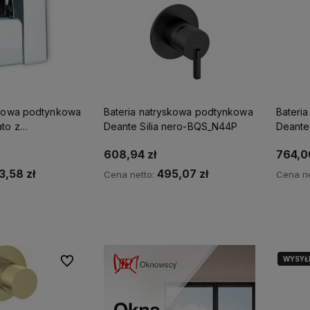
skowa podtynkowa
Bateria natryskowa podtynkowa
Bateri
to z
Deante Silia nero-BQS_N44P
Deante 
m
608,94 zł
764,00
3,58 zł
495,07 zł
Cena netto:
Cena ne
Kup teraz
o dostępności
Po
WYSYŁ
Do ulubionych