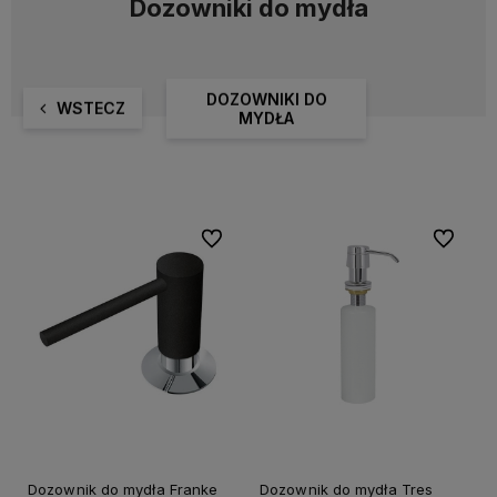
Dozowniki do mydła
DOZOWNIKI DO
WSTECZ
MYDŁA
Do ulubionych
Do ulubi
Dozownik do mydła Franke
Dozownik do mydła Tres