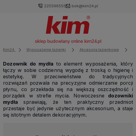
225596555
bok@kim24.pl
sklep budowlany online
kim24.pl
Kim24
Wyposażenie łazienki
Akcesoria łazienkowe
D
Dozownik do mydła
to element wyposażenia, który
łączy w sobie codzienną wygodę z troską o higienę i
estetykę. W przeciwieństwie do tradycyjnych
rozwiązań pozwala na precyzyjne odmierzanie porcji
płynu, co przekłada się na większą oszczędność i
porządek w strefie mycia. Nowoczesne
dozowniki
mydła
sprawiają, że ten praktyczny przedmiot
przestaje być jedynie użytecznym akcesorium, a staje
się istotnym detalem dekoracyjnym.