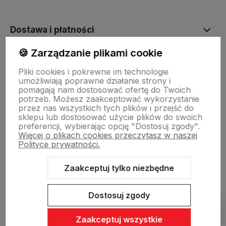
Dostawa i płatności
🍪 Zarządzanie plikami cookie
Sklepy stacjonarne
Pliki cookies i pokrewne im technologie
umożliwiają poprawne działanie strony i
pomagają nam dostosować ofertę do Twoich
Obsługa hurtowa
potrzeb. Możesz zaakceptować wykorzystanie
przez nas wszystkich tych plików i przejść do
sklepu lub dostosować użycie plików do swoich
preferencji, wybierając opcję "Dostosuj zgody".
Więcej o plikach cookies przeczytasz w naszej
Polityce prywatności.
Zaakceptuj tylko niezbędne
Sklep internetowy Shoper Premium
Szablon Shoper Modern 3.0™
od GrowCommerce
Dostosuj zgody
Pokaż filtry
Zaakceptuj wszystkie