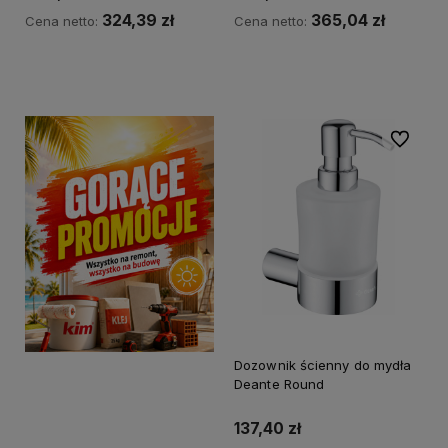
324,39 zł
365,04 zł
Cena netto:
Cena netto:
Kup teraz
Kup teraz
Do ulubi
Dozownik ścienny do mydła
Deante Round
137,40 zł