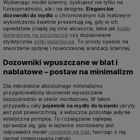
Wybierając model ścienny, zyskujesz nie tylko na
funkcjonalności, ale i na designie.
Eleganckie
dozowniki do mydła
o chromowanym lub matowym
wykończeniu świetnie prezentują się, gdy w ich
sąsiedztwie znajdą się inne akcesoria, takie jak
kubki
łazienkowe na szczoteczki
czy dopasowane
stylistycznie
półki łazienkowe
. To prosty sposób na
stworzenie spójnej i nowoczesnej aranżacji ściennej.
Dozowniki wpuszczane w blat i
nablatowe – postaw na minimalizm
Dla miłośników absolutnego minimalizmu
przygotowaliśmy dozowniki wpuszczane
bezpośrednio w otwór montażowy. W takim
przypadku cały
pojemnik na mydło do łazienki
ukryty
jest pod powierzchnią, a widoczna pozostaje jedynie
estetyczna pompka. To rozwiązanie najlepiej
sprawdza się, gdy w łazience montowany jest
odpowiedni model
umywalki na blat
, tworząc z nią
niemal zintegrowaną całość.