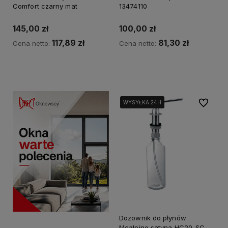
Comfort czarny mat
13474110
145,00 zł
100,00 zł
117,89 zł
81,30 zł
Cena netto:
Cena netto:
Kup teraz
Kup teraz
Do ulubi
WYSYŁKA 24H
WYSYŁKA 24H
WYSYŁKA 24H
Dozownik do płynów
Mcalpine satyna HC20-SC