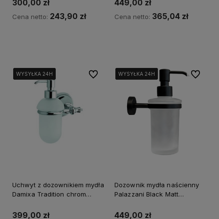
300,00 zł
449,00 zł
243,90 zł
365,04 zł
Cena netto:
Cena netto:
Powiadom o dostępności
Powiadom o dostępności
Do ulubionych
Do ulubi
WYSYŁKA 24H
WYSYŁKA 24H
WYSYŁKA 24H
WYSYŁKA 24H
WYSYŁKA 24H
WYSYŁKA 24H
WYSYŁKA 24H
WYSYŁKA 24H
Uchwyt z dozownikiem mydła
Dozownik mydła naścienny
Damixa Tradition chrom
Palazzani Black Matt
37340.00
9943H938
399,00 zł
449,00 zł