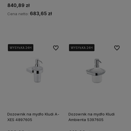
840,89 zł
683,65 zł
Cena netto:
Kup teraz
Do ulubionych
Do ulubi
WYSYŁKA 24H
WYSYŁKA 24H
WYSYŁKA 24H
WYSYŁKA 24H
WYSYŁKA 24H
WYSYŁKA 24H
WYSYŁKA 24H
WYSYŁKA 24H
Dozownik na mydło Kludi A-
Dozownik na mydło Kludi
XES 4897605
Ambienta 5397605