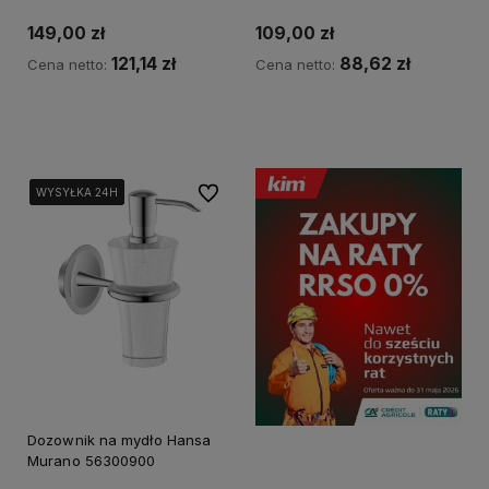
SOAP-JAD-SN
149,00 zł
109,00 zł
121,14 zł
88,62 zł
Cena netto:
Cena netto:
Powiadom o dostępności
Powiadom o dostępności
Do ulubionych
WYSYŁKA 24H
WYSYŁKA 24H
WYSYŁKA 24H
WYSYŁKA 24H
Dozownik na mydło Hansa
Murano 56300900