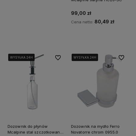
99,00 zł
80,49 zł
Cena netto:
Kup teraz
Do ulubionych
Do ulubi
WYSYŁKA 24H
WYSYŁKA 24H
WYSYŁKA 24H
WYSYŁKA 24H
WYSYŁKA 24H
WYSYŁKA 24H
Dozownik do płynów
Dozownik na mydło Ferro
Mcalpine stal szczotkowana
Novatorre chrom 0955.0