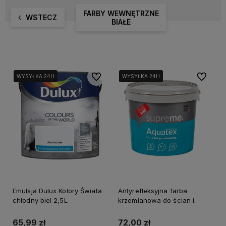
FARBY WEWNĘTRZNE
WSTECZ
BIAŁE
Do ulubionych
Do ulubi
WYSYŁKA 24H
WYSYŁKA 24H
WYSYŁKA 24H
WYSYŁKA 24H
WYSYŁKA 24H
Emulsja Dulux Kolory Świata
Antyrefleksyjna farba
chłodny biel 2,5L
krzemianowa do ścian i
sufitów KABE AQUATEX 3L
BAZA A
65,99 zł
72,00 zł