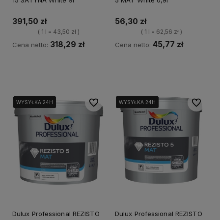
391,50 zł
56,30 zł
( 1 l = 43,50 zł )
( 1 l = 62,56 zł )
318,29 zł
45,77 zł
Cena netto:
Cena netto:
Kup teraz
Kup teraz
Do ulubionych
Do ulubi
WYSYŁKA 24H
WYSYŁKA 24H
WYSYŁKA 24H
WYSYŁKA 24H
WYSYŁKA 24H
WYSYŁKA 24H
WYSYŁKA 24H
WYSYŁKA 24H
WYSYŁKA 24H
WYSYŁKA 24H
Dulux Professional REZISTO
Dulux Professional REZISTO