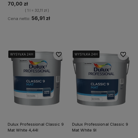
70,00 zł
( 1 l = 32,11 zł )
56,91 zł
Cena netto:
Kup teraz
Do ulubionych
Do ulubi
WYSYŁKA 24H
WYSYŁKA 24H
WYSYŁKA 24H
WYSYŁKA 24H
WYSYŁKA 24H
WYSYŁKA 24H
Dulux Professional Classic 9
Dulux Professional Classic 9
Mat White 4,44l
Mat White 9l