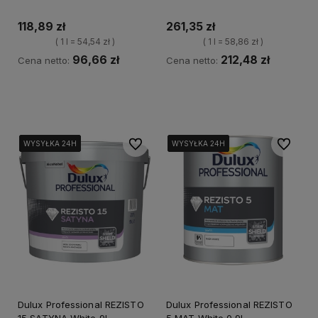
118,89 zł
261,35 zł
( 1 l = 54,54 zł )
( 1 l = 58,86 zł )
96,66 zł
212,48 zł
Cena netto:
Cena netto:
Kup teraz
Kup teraz
Do ulubionych
Do ulubi
WYSYŁKA 24H
WYSYŁKA 24H
WYSYŁKA 24H
WYSYŁKA 24H
WYSYŁKA 24H
WYSYŁKA 24H
WYSYŁKA 24H
WYSYŁKA 24H
Dulux Professional REZISTO
Dulux Professional REZISTO
15 SATYNA White 9l
5 MAT White 0,9l