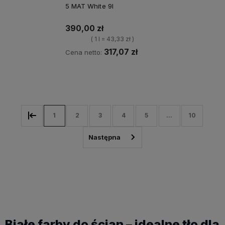
5 MAT White 9l
390,00 zł
( 1 l = 43,33 zł )
317,07 zł
Cena netto:
Kup teraz
1
2
3
4
5
...
10
Białe farby do ścian – idealne tło dla