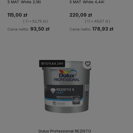
5 MAT White 2,18l
5 MAT White 4,44l
115,00 zł
220,09 zł
( 1 l = 52,75 zł )
( 1 l = 49,57 zł )
93,50 zł
178,93 zł
Cena netto:
Cena netto:
Kup teraz
Kup teraz
Do ulubionych
WYSYŁKA 24H
WYSYŁKA 24H
WYSYŁKA 24H
WYSYŁKA 24H
WYSYŁKA 24H
Dulux Professional REZISTO