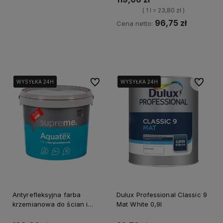
( 1 l = 23,80 zł )
96,75 zł
Cena netto:
Kup teraz
Do ulubionych
Do ulubi
WYSYŁKA 24H
WYSYŁKA 24H
WYSYŁKA 24H
WYSYŁKA 24H
WYSYŁKA 24H
WYSYŁKA 24H
Antyrefleksyjna farba
Dulux Professional Classic 9
krzemianowa do ścian i
Mat White 0,9l
sufitów KABE AQUATEX
SUPREME 10L BAZA A MAT