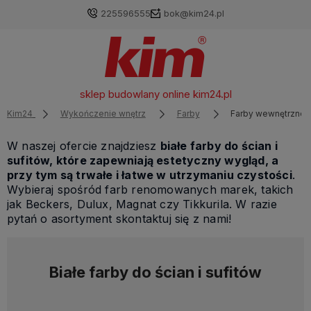
225596555
bok@kim24.pl
sklep budowlany online
kim24.pl
Kim24
Wykończenie wnętrz
Farby
Farby wewnętrzne b
W naszej ofercie znajdziesz
białe farby do ścian i
sufitów, które zapewniają estetyczny wygląd, a
przy tym są trwałe i łatwe w utrzymaniu czystości
.
Wybieraj spośród farb renomowanych marek, takich
jak Beckers, Dulux, Magnat czy Tikkurila. W razie
pytań o asortyment skontaktuj się z nami!
Białe farby do ścian i sufitów