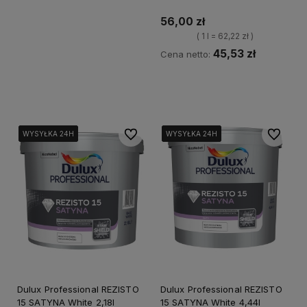
56,00 zł
( 1 l = 62,22 zł )
45,53 zł
Cena netto:
Kup teraz
Do ulubionych
Do ulubi
WYSYŁKA 24H
WYSYŁKA 24H
WYSYŁKA 24H
WYSYŁKA 24H
WYSYŁKA 24H
WYSYŁKA 24H
WYSYŁKA 24H
WYSYŁKA 24H
Dulux Professional REZISTO
Dulux Professional REZISTO
15 SATYNA White 2,18l
15 SATYNA White 4,44l