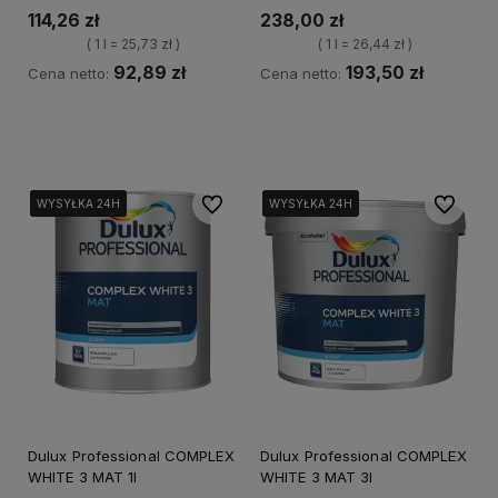
114,26 zł
238,00 zł
( 1 l = 25,73 zł )
( 1 l = 26,44 zł )
92,89 zł
193,50 zł
Cena netto:
Cena netto:
Kup teraz
Kup teraz
Do ulubionych
Do ulubi
WYSYŁKA 24H
WYSYŁKA 24H
WYSYŁKA 24H
WYSYŁKA 24H
WYSYŁKA 24H
WYSYŁKA 24H
WYSYŁKA 24H
WYSYŁKA 24H
Dulux Professional COMPLEX
Dulux Professional COMPLEX
WHITE 3 MAT 1l
WHITE 3 MAT 3l