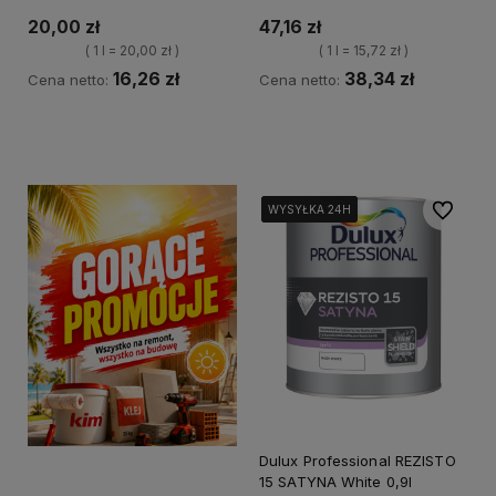
20,00 zł
47,16 zł
( 1 l = 20,00 zł )
( 1 l = 15,72 zł )
16,26 zł
38,34 zł
Cena netto:
Cena netto:
Kup teraz
Powiadom o dostępności
Do ulubi
WYSYŁKA 24H
WYSYŁKA 24H
WYSYŁKA 24H
WYSYŁKA 24H
Dulux Professional REZISTO
15 SATYNA White 0,9l