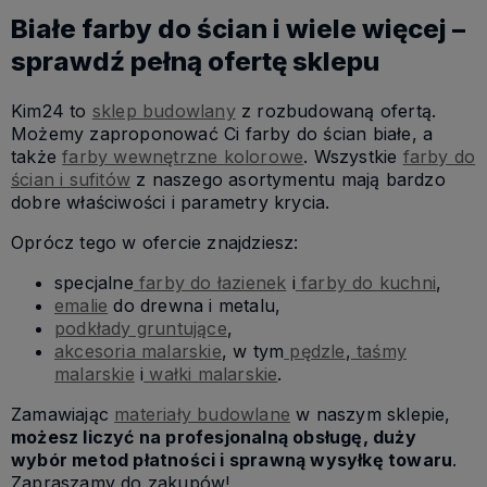
Białe farby do ścian i wiele więcej –
sprawdź pełną ofertę sklepu
Kim24 to
sklep budowlany
z rozbudowaną ofertą.
Możemy zaproponować Ci farby do ścian białe, a
także
farby wewnętrzne kolorowe
. Wszystkie
farby do
ścian i sufitów
z naszego asortymentu mają bardzo
dobre właściwości i parametry krycia.
Oprócz tego w ofercie znajdziesz:
specjalne
farby do łazienek
i
farby do kuchni
,
emalie
do drewna i metalu,
podkłady gruntujące
,
akcesoria malarskie
, w tym
pędzle
,
taśmy
malarskie
i
wałki malarskie
.
Zamawiając
materiały budowlane
w naszym sklepie,
możesz liczyć na profesjonalną obsługę, duży
wybór metod płatności i sprawną wysyłkę towaru
.
Zapraszamy do zakupów!