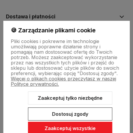
Dostawa i płatności
🍪 Zarządzanie plikami cookie
Sklepy stacjonarne
Pliki cookies i pokrewne im technologie
umożliwiają poprawne działanie strony i
pomagają nam dostosować ofertę do Twoich
Obsługa hurtowa
potrzeb. Możesz zaakceptować wykorzystanie
przez nas wszystkich tych plików i przejść do
sklepu lub dostosować użycie plików do swoich
preferencji, wybierając opcję "Dostosuj zgody".
Więcej o plikach cookies przeczytasz w naszej
Polityce prywatności.
Zaakceptuj tylko niezbędne
Sklep internetowy Shoper Premium
Szablon Shoper Modern 3.0™
od GrowCommerce
Dostosuj zgody
Pokaż filtry
Zaakceptuj wszystkie