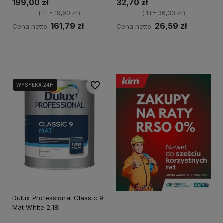
199,00 zł
32,70 zł
( 1 l = 19,90 zł )
( 1 l = 36,33 zł )
161,79 zł
26,59 zł
Cena netto:
Cena netto:
Kup teraz
Kup teraz
Do ulubionych
WYSYŁKA 24H
WYSYŁKA 24H
WYSYŁKA 24H
Dulux Professional Classic 9
Mat White 2,18l