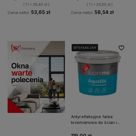
( 1 l = 26,40 zł )
( 1 l = 24,00 zł )
53,65 zł
58,54 zł
Cena netto:
Cena netto:
Kup teraz
Kup teraz
Do ulubi
WYSYŁKA 24H
WYSYŁKA 24H
WYSYŁKA 24H
Antyrefleksyjna farba
krzemianowa do ścian i
sufitów KABE AQUATEX
SUPREME 5L BAZA A
119,00 zł