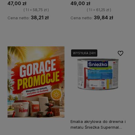
L
47,00 zł
49,00 zł
( 1 l = 58,75 zł )
( 1 l = 61,25 zł )
38,21 zł
39,84 zł
Cena netto:
Cena netto:
Kup teraz
Kup teraz
Do ulubi
WYSYŁKA 24H
WYSYŁKA 24H
Emalia akrylowa do drewna i
metalu Śnieżka Supermal
biały półpołysk -A300 0.8 L