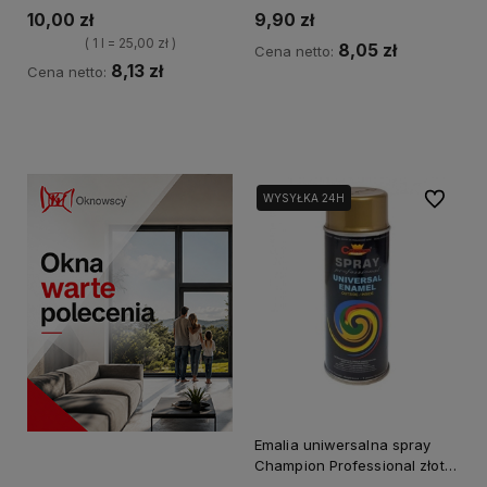
10,00 zł
9,90 zł
( 1 l = 25,00 zł )
8,05 zł
Cena netto:
8,13 zł
Cena netto:
Kup teraz
Kup teraz
Do ulubi
WYSYŁKA 24H
Emalia uniwersalna spray
Champion Professional złoty
400ml