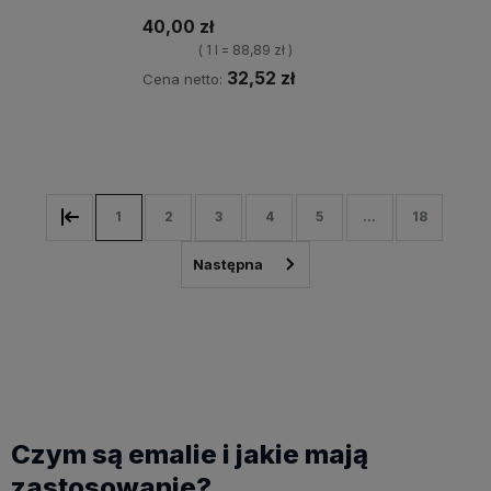
40,00 zł
( 1 l = 88,89 zł )
32,52 zł
Cena netto:
Kup teraz
1
2
3
4
5
...
18
Czym są emalie i jakie mają
zastosowanie?