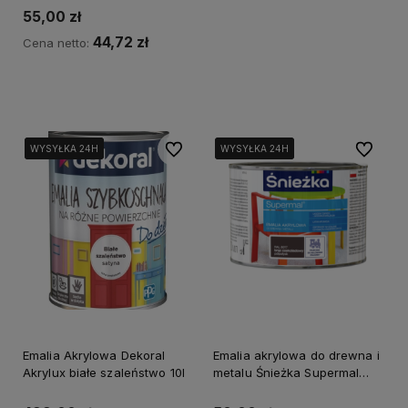
55,00 zł
44,72 zł
Cena netto:
Kup teraz
Do ulubionych
Do ulubi
WYSYŁKA 24H
WYSYŁKA 24H
WYSYŁKA 24H
WYSYŁKA 24H
WYSYŁKA 24H
WYSYŁKA 24H
Emalia Akrylowa Dekoral
Emalia akrylowa do drewna i
Akrylux białe szaleństwo 10l
metalu Śnieżka Supermal
brązowy czekoladowy mat
0.8 L