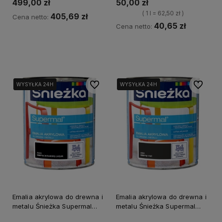
499,00 zł
50,00 zł
( 1 l = 62,50 zł )
405,69 zł
Cena netto:
40,65 zł
Cena netto:
Kup teraz
Kup teraz
Do ulubionych
Do ulubi
WYSYŁKA 24H
WYSYŁKA 24H
WYSYŁKA 24H
WYSYŁKA 24H
Emalia akrylowa do drewna i
Emalia akrylowa do drewna i
metalu Śnieżka Supermal
metalu Śnieżka Supermal
czarny jedwabisty połysk 0.8
czarny mat 0.8 L