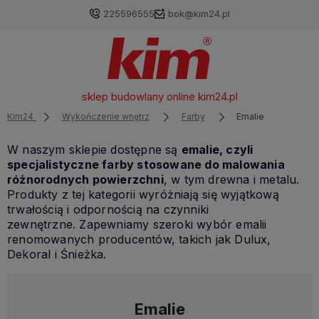
225596555
bok@kim24.pl
sklep budowlany online
kim24.pl
Kim24
Wykończenie wnętrz
Farby
Emalie
W naszym sklepie dostępne są
emalie, czyli
specjalistyczne farby stosowane do malowania
różnorodnych powierzchni
, w tym drewna i metalu.
Produkty z tej kategorii wyróżniają się wyjątkową
trwałością i odpornością na czynniki
zewnętrzne. Zapewniamy szeroki wybór emalii
renomowanych producentów, takich jak Dulux,
Dekoral i Śnieżka.
Emalie