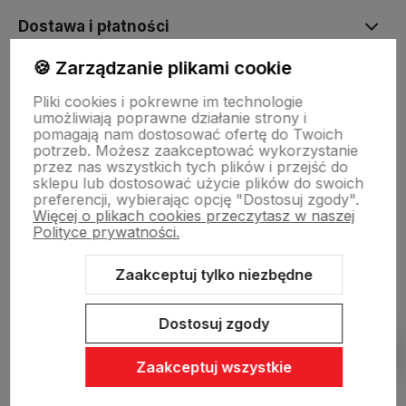
Dostawa i płatności
🍪 Zarządzanie plikami cookie
Sklepy stacjonarne
Pliki cookies i pokrewne im technologie
umożliwiają poprawne działanie strony i
pomagają nam dostosować ofertę do Twoich
Obsługa hurtowa
potrzeb. Możesz zaakceptować wykorzystanie
przez nas wszystkich tych plików i przejść do
sklepu lub dostosować użycie plików do swoich
preferencji, wybierając opcję "Dostosuj zgody".
Więcej o plikach cookies przeczytasz w naszej
Polityce prywatności.
Zaakceptuj tylko niezbędne
Sklep internetowy Shoper Premium
Szablon Shoper Modern 3.0™
od GrowCommerce
Dostosuj zgody
Pokaż filtry
Zaakceptuj wszystkie