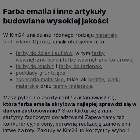
Farba emalia i inne artykuły
budowlane wysokiej jakości
W Kim24 znajdziesz różnego rodzaju
materiały
budowlane
. Oprócz emalii oferujemy m.in.:
farby do ścian i sufitów
, w tym
farby
wewnętrzne białe
i
farby wewnętrzne kolorowe
,
farby do kuchni
i
farby do łazienek
,
podkłady gruntujące
,
akcesoria malarskie
, takie jak
pędzle
,
wałki
malarskie
oraz
taśmy malarskie
.
Masz pytania o asortyment? Zastanawiasz się,
która farba emalia akrylowa najlepiej sprawdzi się w
danym zastosowaniu?
Skontaktuj się z nami –
służymy fachowym doradztwem! Zapewniamy też
konkurencyjne ceny, sprawną realizację zamówień i
łatwe zwroty. Zakupy w Kim24 to korzystny wybór!