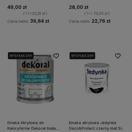
49,00 zł
28,00 zł
( 1 l = 61,25 zł )
( 1 l = 70,00 zł )
39,84 zł
22,76 zł
Cena netto:
Cena netto:
Kup teraz
Kup teraz
Do ulubionych
Do ulubi
WYSYŁKA 24H
WYSYŁKA 24H
Emalia Akrylowa do
Emalia akrylowa Jedynka
Kaloryferów Dekoral biała
Deco&Protect czarny mat 5L