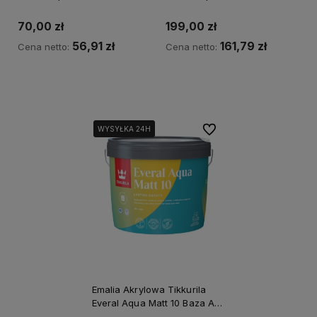
0.9L
2,7L
70,00 zł
199,00 zł
56,91 zł
161,79 zł
Cena netto:
Cena netto:
Kup teraz
Kup teraz
Do ulubionych
WYSYŁKA 24H
WYSYŁKA 24H
Emalia Akrylowa Tikkurila
Everal Aqua Matt 10 Baza A
0,45L