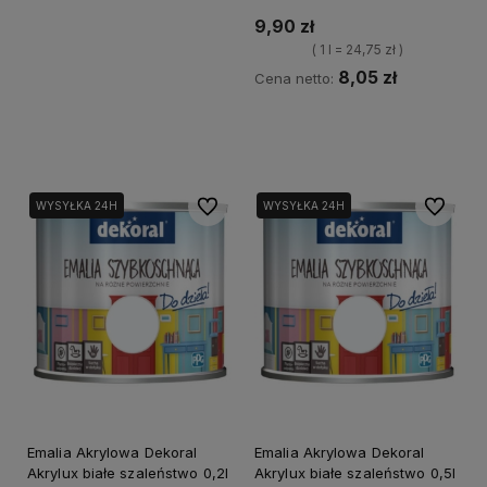
9,90 zł
( 1 l = 24,75 zł )
8,05 zł
Cena netto:
Kup teraz
Do ulubionych
Do ulubi
WYSYŁKA 24H
WYSYŁKA 24H
Emalia Akrylowa Dekoral
Emalia Akrylowa Dekoral
Akrylux białe szaleństwo 0,2l
Akrylux białe szaleństwo 0,5l