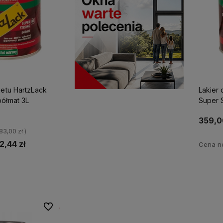
ietu HartzLack
Lakier 
półmat 3L
Super 
359,0
= 83,00 zł )
2,44 zł
Cena ne
p teraz
Do ulubionych