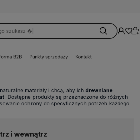
tforma B2B
Punkty sprzedaży
Kontakt
Wybierz coś dla siebie z naszej aktualnej
oferty lub zaloguj się, aby przywrócić dodane
naturalne materiały i chcą, aby ich
drewniane
produkty do listy z poprzedniej sesji.
at
. Dostępne produkty są przeznaczone do różnych
tosowanie ochrony do specyficznych potrzeb każdego
trz i wewnątrz