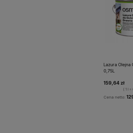
Lazura Olejna
0,75L
159,64 zł
( 1 l 
12
Cena netto:
Ku