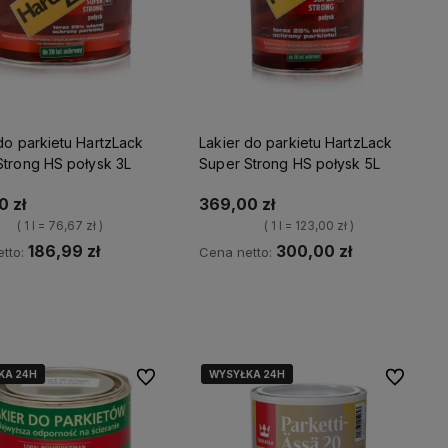
do parkietu HartzLack
Lakier do parkietu HartzLack
Strong HS połysk 3L
Super Strong HS połysk 5L
0 zł
369,00 zł
( 1 l = 76,67 zł )
( 1 l = 123,00 zł )
186,99 zł
300,00 zł
tto:
Cena netto:
Kup teraz
Kup teraz
KA 24H
KA 24H
WYSYŁKA 24H
WYSYŁKA 24H
Do ulubionych
Do ulubio