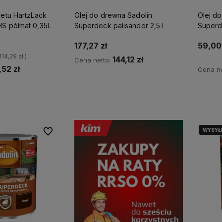
ietu HartzLack
Olej do drewna Sadolin
Olej d
HS półmat 0,35L
Superdeck palisander 2,5 l
Superd
177,27 zł
59,00 
 114,29 zł )
144,12 zł
Cena netto:
,52 zł
Cena ne
Kup teraz
p teraz
WYSYŁ
Do ulubionych