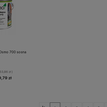
 Osmo 700 sosna
= 63,86 zł )
9,79 zł
p teraz