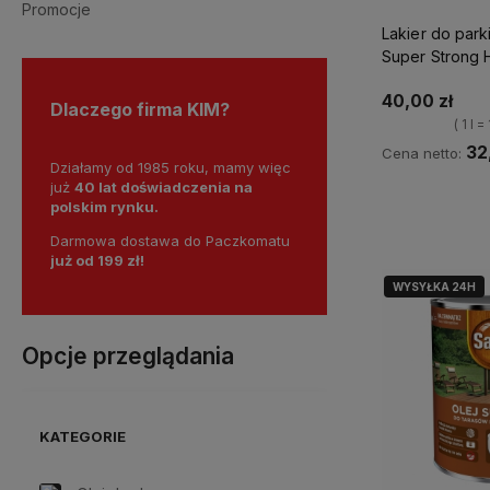
Promocje
Lakier do park
Super Strong 
40,00 zł
Dlaczego firma KIM?
( 1 l =
32
Cena netto:
Działamy od 1985 roku, mamy więc
już
40 lat doświadczenia na
Ku
polskim rynku.
Darmowa dostawa do Paczkomatu
już od 199 zł!
WYSYŁKA 24H
Opcje przeglądania
KATEGORIE