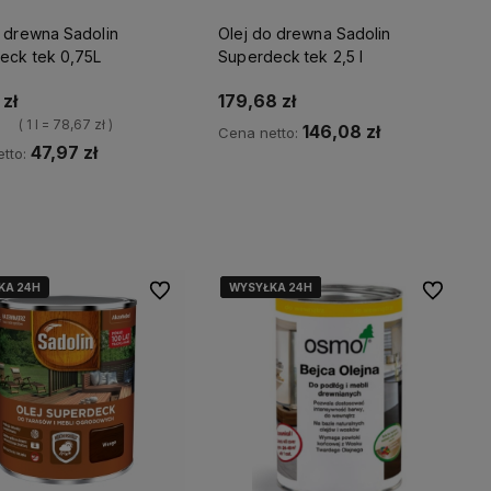
o drewna Sadolin
Olej do drewna Sadolin
eck tek 0,75L
Superdeck tek 2,5 l
zł
179,68 zł
( 1 l = 78,67 zł )
146,08 zł
Cena netto:
47,97 zł
tto:
Powiadom o dostępności
Kup teraz
KA 24H
WYSYŁKA 24H
WYSYŁKA 24H
WYSYŁKA 24H
WYSYŁKA 24H
Do ulubionych
Do ulubio