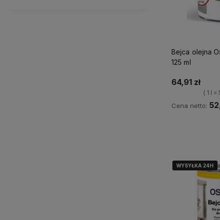
Bejca olejna 
125 ml
64,91 zł
( 1 l =
52
Cena netto:
Ku
WYSYŁKA 24H
WYSYŁKA 24H