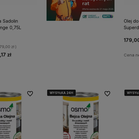
a Sadolin
Olej d
nge 0,75L
Superd
179,00
= 79,00 zł )
17 zł
Cena ne
o dostępności
Po
WYSYŁKA 24H
WYSYŁKA 24H
WYSYŁKA 24H
WYSYŁKA 24H
WYSYŁ
WYSYŁ
WYSYŁ
WYSYŁ
Do ulubionych
Do ulubionych