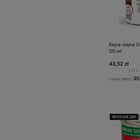
Bejca olejna 
125 ml
43,52 zł
( 1 l =
35
Cena netto:
Ku
WYSYŁKA 24H
WYSYŁKA 24H
WYSYŁKA 24H
WYSYŁKA 24H