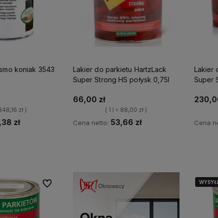
Osmo koniak 3543
Lakier do parkietu HartzLack
Lakier 
Super Strong HS połysk 0,75l
Super 
66,00 zł
230,0
 348,16 zł )
( 1 l = 88,00 zł )
,38 zł
53,66 zł
Cena netto:
Cena ne
p teraz
Kup teraz
WYSYŁ
WYSYŁ
Do ulubionych