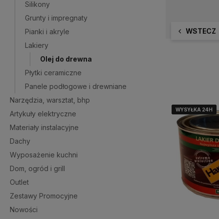
Silikony
Grunty i impregnaty
WSTECZ
Pianki i akryle
Lakiery
Olej do drewna
Płytki ceramiczne
Panele podłogowe i drewniane
Narzędzia, warsztat, bhp
WYSYŁKA 24H
WYSYŁKA 24H
WYSYŁKA 24H
WYSYŁKA 24H
Artykuły elektryczne
Materiały instalacyjne
Dachy
Wyposażenie kuchni
Dom, ogród i grill
Outlet
Zestawy Promocyjne
Nowości