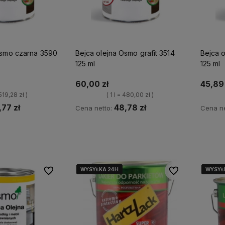
Osmo czarna 3590
Bejca olejna Osmo grafit 3514
Bejca 
125 ml
125 ml
60,00 zł
45,89 
 519,28 zł )
( 1 l = 480,00 zł )
,77 zł
48,78 zł
Cena netto:
Cena ne
p teraz
Kup teraz
WYSYŁKA 24H
WYSYŁKA 24H
WYSYŁKA 24H
WYSYŁKA 24H
WYSYŁ
WYSYŁ
WYSYŁ
WYSYŁ
Do ulubionych
Do ulubionych