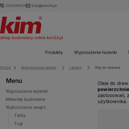
225596555
bok@kim24.pl
sklep budowlany online
kim24.pl
Produkty
Wyposażenie łazienki
Kim24
Wykończenie wnętrz
Lakiery
Olej do drewna
Menu
Oleje do drew
powierzchnie
Wyposażenie łazienki
zastosowań, 
Materiały budowlane
użytkownika.
Wykończenie wnętrz
Farby
Fugi