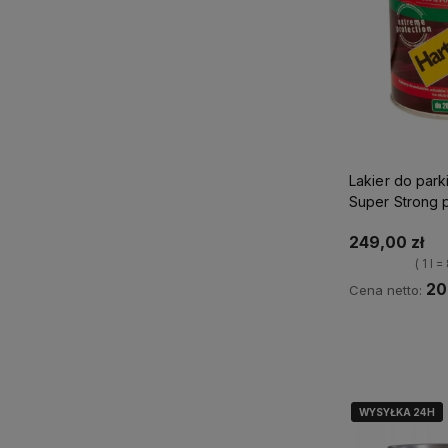
Lakier do park
Super Strong 
249,00 zł
( 1 l 
20
Cena netto:
Ku
WYSYŁKA 24H
WYSYŁKA 24H