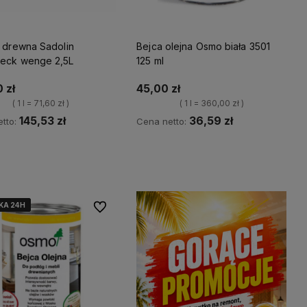
o drewna Sadolin
Bejca olejna Osmo biała 3501
eck wenge 2,5L
125 ml
 zł
45,00 zł
( 1 l = 71,60 zł )
( 1 l = 360,00 zł )
145,53 zł
36,59 zł
tto:
Cena netto:
Kup teraz
wiadom o dostępności
KA 24H
KA 24H
KA 24H
KA 24H
Do ulubionych