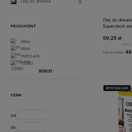
Olej do drewna
Olej do drewn
PRODUCENT
Superdeck we
59,25 zł
Altax
( 1 l 
Atlax
48,
Cena netto:
HartzLack
OSMO
Powiadom 
więcej
WYSYŁKA 24H
WYSYŁKA 24H
WYSYŁKA 24H
WYSYŁKA 24H
CENA
od
do