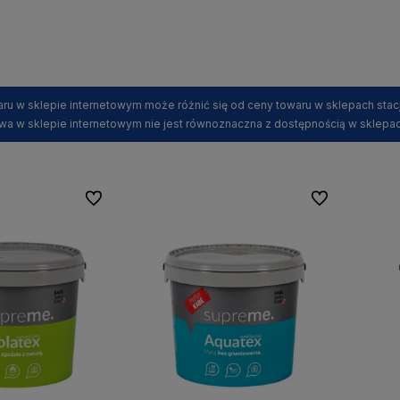
ru w sklepie internetowym może różnić się od ceny towaru w sklepach stac
wa w sklepie internetowym nie jest równoznaczna z dostępnością w sklepac
Do ulubionych
Do ulubionych