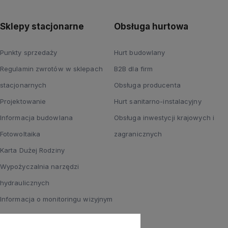
Sklepy stacjonarne
Obsługa hurtowa
Punkty sprzedaży
Hurt budowlany
Regulamin zwrotów w sklepach
B2B dla firm
stacjonarnych
Obsługa producenta
Projektowanie
Hurt sanitarno-instalacyjny
Informacja budowlana
Obsługa inwestycji krajowych i
Fotowoltaika
zagranicznych
Karta Dużej Rodziny
Wypożyczalnia narzędzi
hydraulicznych
Informacja o monitoringu wizyjnym