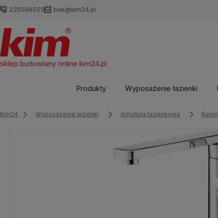
225596555
bok@kim24.pl
sklep budowlany online
kim24.pl
Produkty
Wyposażenie łazienki
Kim24
Wyposażenie łazienki
Armatura łazienkowa
Bate