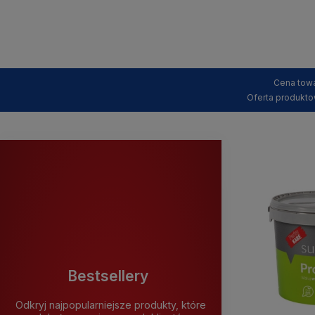
Cena towa
Oferta produkto
Bestsellery
Odkryj najpopularniejsze produkty, które