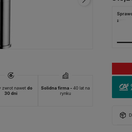
Sprawd
y zwrot nawet
do
Solidna firma -
40 lat na
30 dni
rynku
D