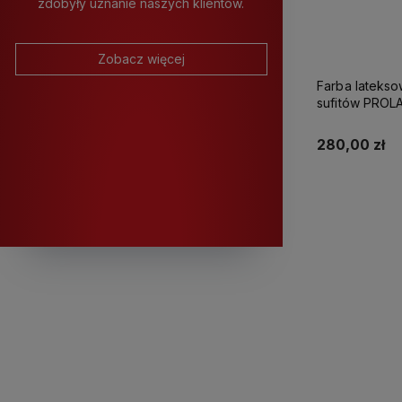
zdobyły uznanie naszych klientów.
Zobacz więcej
Farba latekso
sufitów PROLATEX Ka
280,00 zł
K