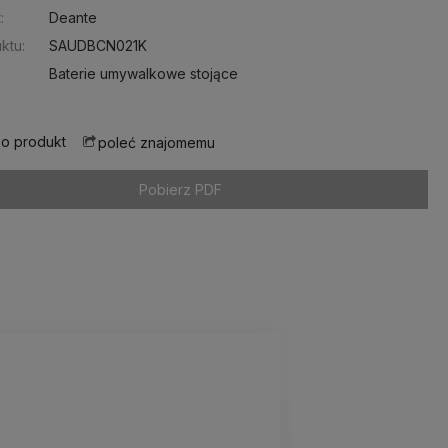
:
Deante
ktu:
SAUDBCN021K
Baterie umywalkowe stojące
 o produkt
poleć znajomemu
Pobierz PDF