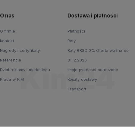
O nas
Dostawa i płatności
O firmie
Płatności
Kontakt
Raty
Nagrody i certyfikaty
Raty RRSO 0% Oferta ważna do
Referencje
31.12.2026
Dział reklamy i marketingu
imoje płatnosci odroczone
Praca w KIM
Koszty dostawy
Transport