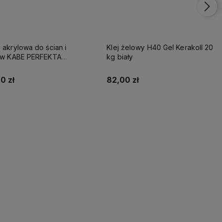
 akrylowa do ścian i
Klej żelowy H40 Gel Kerakoll 20
tów KABE PERFEKTA
kg biały
EME 10L BAZA A
0 zł
82,00 zł
Kup teraz
Kup teraz