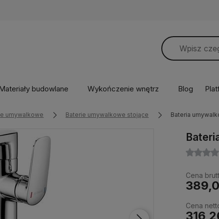
Materiały budowlane
Wykończenie wnętrz
Blog
Pla
rie umywalkowe
Baterie umywalkowe stojące
Bateria umywalk
Bater
Cena brutt
389,0
Cena nett
316,2