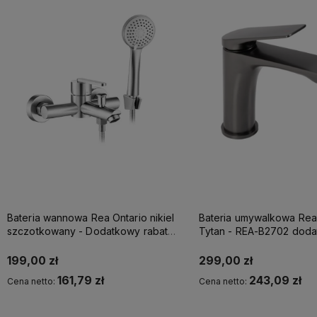
Bateria wannowa Rea Ontario nikiel
Bateria umywalkowa Rea
szczotkowany - Dodatkowy rabat
Tytan - REA-B2702 dod
5% z kodem REA5
rabat z kodem REA5
199,00 zł
299,00 zł
161,79 zł
243,09 zł
Cena netto:
Cena netto:
Kup teraz
Kup teraz