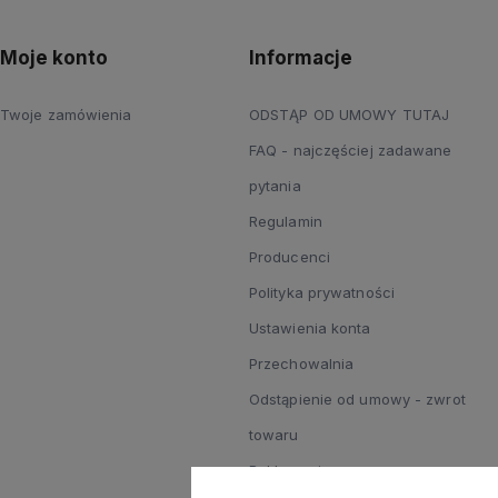
Moje konto
Informacje
Twoje zamówienia
ODSTĄP OD UMOWY TUTAJ
FAQ - najczęściej zadawane
pytania
Regulamin
Producenci
Polityka prywatności
Ustawienia konta
Przechowalnia
Odstąpienie od umowy - zwrot
towaru
Reklamacje