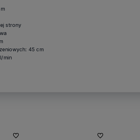
mm
ej strony
owa
mm
zeniowych: 45 cm
l/min
Do ulubionych
Do ulubionych