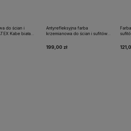
wa do ścian i
Antyrefleksyjna farba
Farba
be biała
krzemianowa do ścian i sufitów
sufi
SUPREME 10l baza A - matowa
KABE AQUATEX SUPREME 10L
SUPR
BAZA A MAT
199,00 zł
121,0
up teraz
Kup teraz