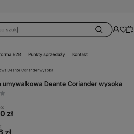
tforma B2B
Punkty sprzedaży
Kontakt
owa Deante Coriander wysoka
Wybierz coś dla siebie z naszej aktualnej
oferty lub zaloguj się, aby przywrócić dodane
ia umywalkowa Deante Coriander wysoka
produkty do listy z poprzedniej sesji.
o:
0 zł
o:
6 zł