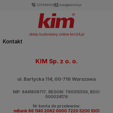
225596555
bok@kim24.pl
sklep budowlany online
kim24.pl
Kontakt
KIM Sp. z o. o.
ul. Bartycka 114, 00-716 Warszawa
NIP:
8441809717
,
REGON:
790315559, BDO:
000024178
Nr konta do przelewów
:
mBank 86 1140 2062 0000 7220 5200 1001