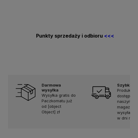
Punkty sprzedaży i odbioru
<<<
Darmowa
Szybka d
wysyłka
Produkty
Wysyłka gratis do
dostępne 
Paczkomatu już
naszym
od [object
magazynie
Object] zł
wysyłamy 
w dni rob