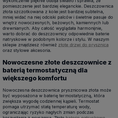
wykończenie pięknie odbija światło i sprawia, że
pomieszczenie jest bardziej eleganckie. Deszczownica
złota szczotkowana z kolei jest bardziej subtelna,
mniej widać na niej odciski palców i świetnie pasuje do
wnętrz nowoczesnych, beżowych, kamiennych lub
drewnianych. Aby całość wyglądała harmonijnie,
warto dobrać do deszczownicy odpowiednie baterie
natryskowe w podobnym kolorze i stylu. W naszym
sklepie znajdziesz również
złote drzwi do prysznica
oraz stylowe akcesoria.
Nowoczesne złote deszczownice z
baterią termostatyczną dla
większego komfortu
Nowoczesna deszczownica prysznicowa złota może
być wyposażona w baterię termostatyczną, która
zwiększa wygodę codziennej kąpieli. Termostat
pomaga utrzymać stałą temperaturę wody,
ograniczając ryzyko nagłych zmian podczas
korzystania z prysznica. Złote
baterie natryskowe