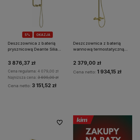
5%
OKAZJA
Deszczownica z baterią
Deszczownica z baterią
prysznicową Deante Silia
wannową termostatyczną
złoto szczotkowane
Deante złoty
3 876,37 zł
2 379,00 zł
Cena regularna:
4 079,00 zł
1 934,15 zł
Cena netto:
Najniższa cena:
3 699,00 zł
3 151,52 zł
Cena netto:
Kup teraz
Kup teraz
Do ulubionych