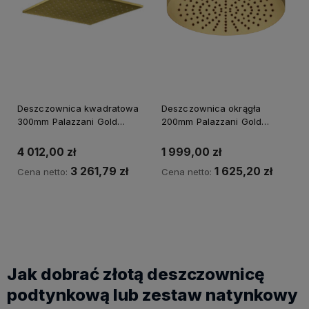
Deszczownica kwadratowa
Deszczownica okrągła
300mm Palazzani Gold
200mm Palazzani Gold
9926A953
99261053
4 012,00 zł
1 999,00 zł
3 261,79 zł
1 625,20 zł
Cena netto:
Cena netto:
Kup teraz
Powiadom o dostępności
Jak dobrać złotą deszczownicę
podtynkową lub zestaw natynkowy