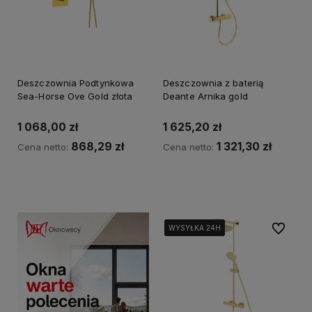
Deszczownia Podtynkowa
Deszczownia z baterią
Sea-Horse Ove Gold złota
Deante Arnika gold
1 068,00 zł
1 625,20 zł
868,29 zł
1 321,30 zł
Cena netto:
Cena netto:
Kup teraz
Kup teraz
Do ulubi
WYSYŁKA 24H
WYSYŁKA 24H
WYSYŁKA 24H
WYSYŁKA 24H