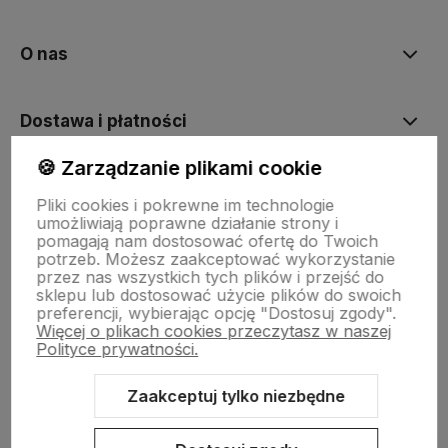
O nas
Dostawa i płatności
🍪 Zarządzanie plikami cookie
Sklepy stacjonarne
Pliki cookies i pokrewne im technologie
umożliwiają poprawne działanie strony i
pomagają nam dostosować ofertę do Twoich
Obsługa hurtowa
potrzeb. Możesz zaakceptować wykorzystanie
przez nas wszystkich tych plików i przejść do
sklepu lub dostosować użycie plików do swoich
preferencji, wybierając opcję "Dostosuj zgody".
Więcej o plikach cookies przeczytasz w naszej
Polityce prywatności.
Zaakceptuj tylko niezbędne
Sklep internetowy Shoper Premium
Szablon Shoper Modern 3.0™
od GrowCommerce