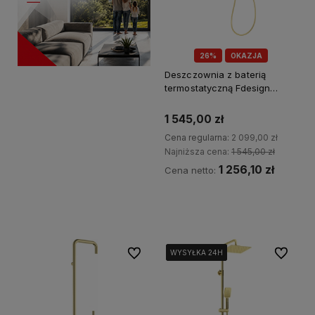
26%
OKAZJA
Deszczownia z baterią
termostatyczną Fdesign
ANIMA
1 545,00 zł
Cena regularna:
2 099,00 zł
Najniższa cena:
1 545,00 zł
1 256,10 zł
Cena netto:
Kup teraz
Do ulubionych
Do ulubi
WYSYŁKA 24H
WYSYŁKA 24H
WYSYŁKA 24H
WYSYŁKA 24H