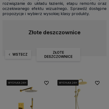
rozwiązanie do układu łazienki, etapu remontu oraz
oczekiwanego efektu wizualnego. Sprawdź dostępne
propozycje i wybierz wysokiej klasy produkty.
Złote deszczownice
ZŁOTE
WSTECZ
DESZCZOWNICE
Do ulubionych
Do ulubi
WYSYŁKA 24H
WYSYŁKA 24H
WYSYŁKA 24H
WYSYŁKA 24H
WYSYŁKA 24H
WYSYŁKA 24H
WYSYŁKA 24H
WYSYŁKA 24H