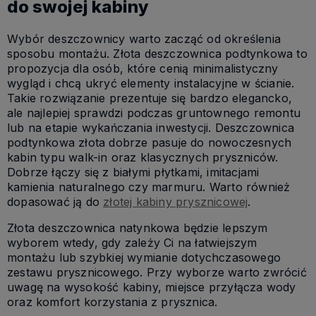
do swojej kabiny
Wybór deszczownicy warto zacząć od określenia
sposobu montażu. Złota deszczownica podtynkowa to
propozycja dla osób, które cenią minimalistyczny
wygląd i chcą ukryć elementy instalacyjne w ścianie.
Takie rozwiązanie prezentuje się bardzo elegancko,
ale najlepiej sprawdzi podczas gruntownego remontu
lub na etapie wykańczania inwestycji. Deszczownica
podtynkowa złota dobrze pasuje do nowoczesnych
kabin typu walk-in oraz klasycznych pryszniców.
Dobrze łączy się z białymi płytkami, imitacjami
kamienia naturalnego czy marmuru. Warto również
dopasować ją do
złotej kabiny prysznicowej
.
Złota deszczownica natynkowa będzie lepszym
wyborem wtedy, gdy zależy Ci na łatwiejszym
montażu lub szybkiej wymianie dotychczasowego
zestawu prysznicowego. Przy wyborze warto zwrócić
uwagę na wysokość kabiny, miejsce przyłącza wody
oraz komfort korzystania z prysznica.