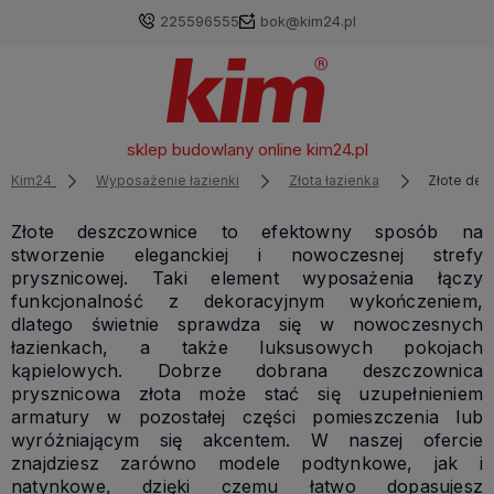
225596555
bok@kim24.pl
sklep budowlany online
kim24.pl
Kim24
Wyposażenie łazienki
Złota łazienka
Złote de
Złote deszczownice to efektowny sposób na
stworzenie eleganckiej i nowoczesnej strefy
prysznicowej. Taki element wyposażenia łączy
funkcjonalność z dekoracyjnym wykończeniem,
dlatego świetnie sprawdza się w nowoczesnych
łazienkach, a także luksusowych pokojach
kąpielowych. Dobrze dobrana deszczownica
prysznicowa złota może stać się uzupełnieniem
armatury w pozostałej części pomieszczenia lub
wyróżniającym się akcentem. W naszej ofercie
znajdziesz zarówno modele podtynkowe, jak i
natynkowe, dzięki czemu łatwo dopasujesz