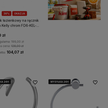
36%
OKAZJA
k łazienkowy na ręcznik
n Kelly chrom FD6-KEL-
 zł
gularna:
199,00 zł
za cena:
128,00 zł
104,07 zł
tto:
Kup teraz
KA 24H
WYSYŁKA 24H
WYSYŁKA 24H
WYSYŁKA 24H
WYSYŁKA 24H
WYSYŁKA 24H
Do ulubionych
Do ulubio