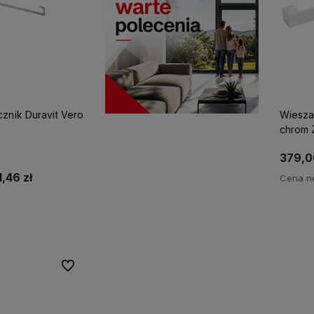
znik Duravit Vero
Wiesza
chrom
379,0
1,46 zł
Cena ne
p teraz
Po
Do ulubionych