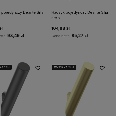
 pojedynczy Deante Silia
Haczyk pojedynczy Deante Silia
nero
zł
104,88 zł
98,49 zł
85,27 zł
tto:
Cena netto:
Kup teraz
Kup teraz
KA 24H
WYSYŁKA 24H
Do ulubionych
Do ulubio