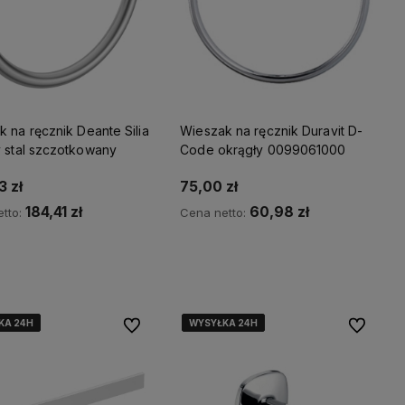
 na ręcznik Deante Silia
Wieszak na ręcznik Duravit D-
y stal szczotkowany
Code okrągły 0099061000
 zł
75,00 zł
184,41 zł
60,98 zł
tto:
Cena netto:
Kup teraz
wiadom o dostępności
KA 24H
KA 24H
KA 24H
KA 24H
KA 24H
WYSYŁKA 24H
WYSYŁKA 24H
WYSYŁKA 24H
WYSYŁKA 24H
WYSYŁKA 24H
Do ulubionych
Do ulubio