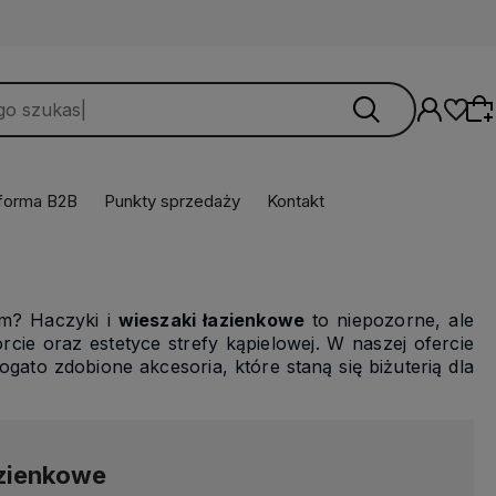
tforma B2B
Punkty sprzedaży
Kontakt
Wybierz coś dla siebie z naszej aktualnej
oferty lub zaloguj się, aby przywrócić dodane
em? Haczyki i
wieszaki łazienkowe
to niepozorne, ale
produkty do listy z poprzedniej sesji.
ie oraz estetyce strefy kąpielowej. W naszej ofercie
gato zdobione akcesoria, które staną się biżuterią dla
azienkowe