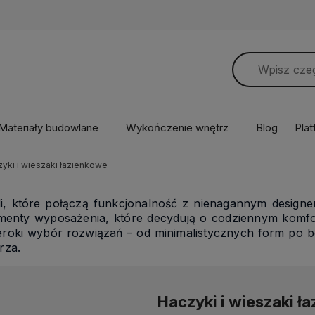
Materiały budowlane
Wykończenie wnętrz
Blog
Pla
yki i wieszaki łazienkowe
li, które połączą funkcjonalność z nienagannym design
enty wyposażenia, które decydują o codziennym komforc
eroki wybór rozwiązań – od minimalistycznych form po bo
rza.
Haczyki i wieszaki ł