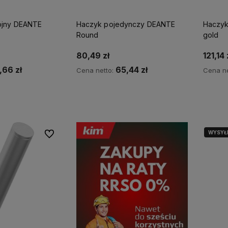
jny DEANTE
Haczyk pojedynczy DEANTE
Haczyk
Round
gold
80,49 zł
121,14 
,66 zł
65,44 zł
Cena netto:
Cena ne
p teraz
Kup teraz
WYSYŁ
Do ulubionych