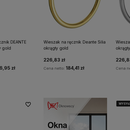
ęcznik DEANTE
Wieszak na ręcznik Deante Silia
Wieszak
SILIA podwójny gold
okrągły gold
okrągł
226,83 zł
226,83
6,95 zł
184,41 zł
Cena netto:
Cena ne
p teraz
Kup teraz
Po
WYSYŁ
WYSYŁ
WYSYŁ
WYSYŁ
WYSYŁ
Do ulubionych