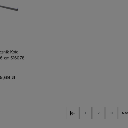
cznik Koło
ramag Silk 76 cm 516078
5,69 zł
p teraz
1
2
3