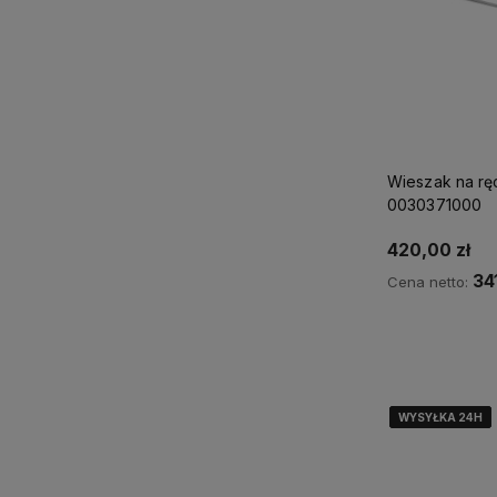
Wieszak na ręc
0030371000
420,00 zł
34
Cena netto:
Ku
WYSYŁKA 24H
WYSYŁKA 24H
WYSYŁKA 24H
WYSYŁKA 24H
WYSYŁKA 24H