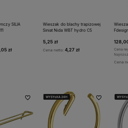
nczy SILIA
Wieszak do blachy trapizowej
Wiesza
11
Siniat Nida WBT hydro C5
Fdesig
05-11
5,25 zł
128,00
,05 zł
4,27 zł
Cena re
Cena netto:
Najniżs
Cena ne
p teraz
Kup teraz
WYSYŁKA 24H
WYSYŁKA 24H
WYSYŁKA 24H
WYSYŁKA 24H
WYSYŁKA 24H
WYSYŁ
Do ulubionych
Do ulubionych