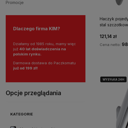
Promocje
Haczyk pojedy
stal szczotko
Dlaczego firma KIM?
121,14 zł
Działamy od 1985 roku, mamy więc
98
Cena netto:
już
40 lat doświadczenia na
polskim rynku.
Powiadom 
Darmowa dostawa do Paczkomatu
już od 199 zł!
WYSYŁKA 24H
Opcje przeglądania
KATEGORIE