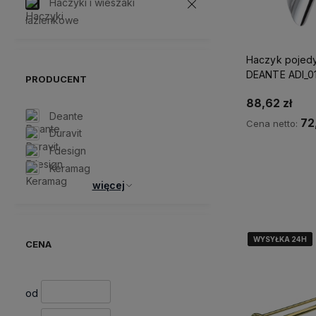
Haczyki i wieszaki
łazienkowe
Haczyk pojedy
DEANTE ADI_01
PRODUCENT
88,62 zł
Deante
72
Cena netto:
Duravit
Fdesign
Ku
Keramag
więcej
WYSYŁKA 24H
WYSYŁKA 24H
WYSYŁKA 24H
WYSYŁKA 24H
WYSYŁKA 24H
CENA
od