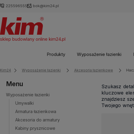
225596555
bok@kim24.pl
sklep budowlany online
kim24.pl
Produkty
Wyposażenie łazienki
Kim24
Wyposażenie łazienki
Akcesoria łazienkowe
Hacz
Menu
Szukasz deta
kluczowe elem
Wyposażenie łazienki
znajdziesz sz
Umywalki
Twojego wnęt
Armatura łazienkowa
Akcesoria do armatury
Kabiny prysznicowe