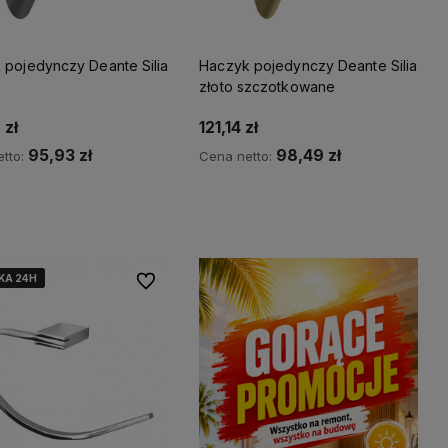
 pojedynczy Deante Silia
Haczyk pojedynczy Deante Silia
m
złoto szczotkowane
 zł
121,14 zł
95,93 zł
98,49 zł
tto:
Cena netto:
Kup teraz
Kup teraz
KA 24H
KA 24H
KA 24H
KA 24H
KA 24H
Do ulubionych