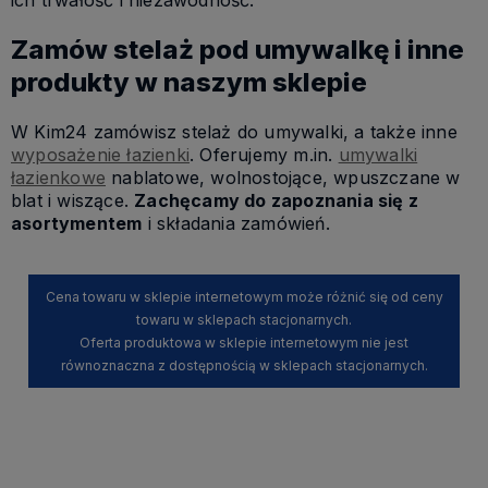
ich trwałość i niezawodność.
Zamów stelaż pod umywalkę i inne
produkty w naszym sklepie
W Kim24 zamówisz stelaż do umywalki, a także inne
wyposażenie łazienki
. Oferujemy m.in.
umywalki
łazienkowe
nablatowe, wolnostojące, wpuszczane w
blat i wiszące.
Zachęcamy do zapoznania się z
asortymentem
i składania zamówień.
Cena towaru w sklepie internetowym może różnić się od ceny
towaru w sklepach stacjonarnych.
Oferta produktowa w sklepie internetowym nie jest
równoznaczna z dostępnością w sklepach stacjonarnych.