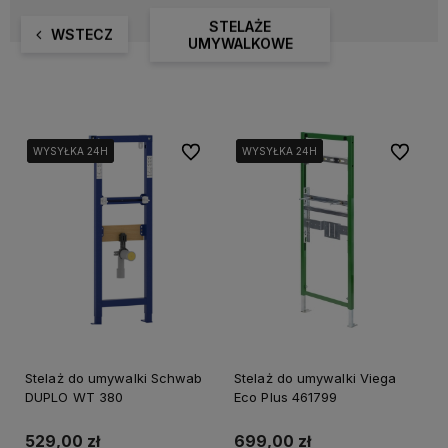
STELAŻE
WSTECZ
UMYWALKOWE
Do ulubionych
Do ulubi
WYSYŁKA 24H
WYSYŁKA 24H
WYSYŁKA 24H
WYSYŁKA 24H
WYSYŁKA 24H
WYSYŁKA 24H
Stelaż do umywalki Schwab
Stelaż do umywalki Viega
DUPLO WT 380
Eco Plus 461799
529,00 zł
699,00 zł