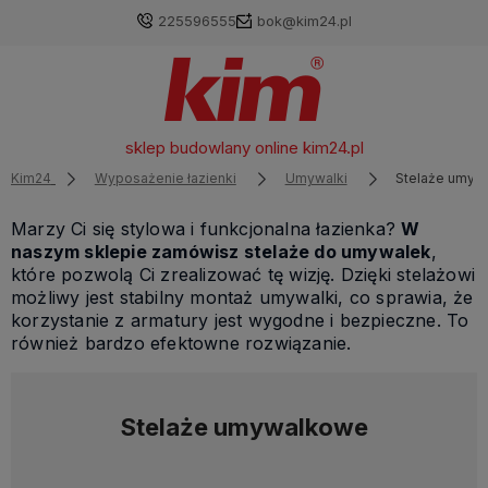
225596555
bok@kim24.pl
sklep budowlany online
kim24.pl
Kim24
Wyposażenie łazienki
Umywalki
Stelaże umyw
Marzy Ci się stylowa i funkcjonalna łazienka?
W
naszym sklepie zamówisz stelaże do umywalek
,
które pozwolą Ci zrealizować tę wizję. Dzięki stelażowi
możliwy jest stabilny montaż umywalki, co sprawia, że
korzystanie z armatury jest wygodne i bezpieczne. To
również bardzo efektowne rozwiązanie.
Stelaże umywalkowe