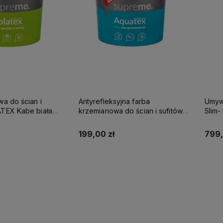
wa do ścian i
Antyrefleksyjna farba
Umywa
be biała
krzemianowa do ścian i sufitów
Slim
SUPREME 10l baza A - matowa
KABE AQUATEX SUPREME 10L
NA K
BAZA A MAT
199,00 zł
799,
up teraz
Kup teraz