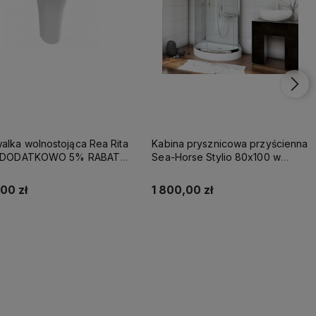
lka wolnostojąca Rea Rita
Kabina prysznicowa przyścienna
- DODATKOWO 5% RABATU
Sea-Horse Stylio 80x100 w
OD REA5
komplecie z brodzikiem - szkło
przezroczyste
00 zł
1 800,00 zł
Kup teraz
Kup teraz