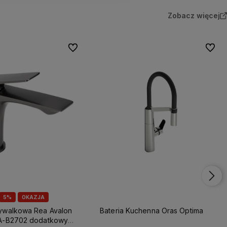
Zobacz więcej
Do ulubionych
Do ulu
5%
OKAZJA
mywalkowa Rea Avalon
Bateria Kuchenna Oras Optima
EA-B2702 dodatkowy