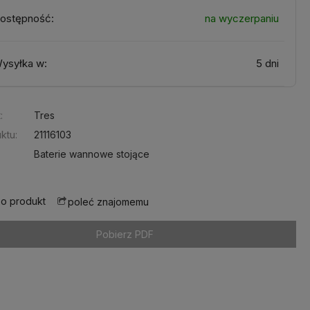
ostępność:
na wyczerpaniu
ysyłka w:
5 dni
:
Tres
ktu:
21116103
Baterie wannowe stojące
 o produkt
poleć znajomemu
Pobierz PDF