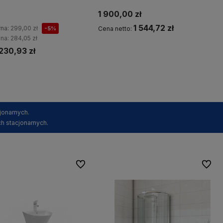
odem REA5
1 900,00 zł
1 544,72 zł
rna:
299,00 zł
-5%
Cena netto:
ena:
284,05 zł
230,93 zł
Powiadom o dostępności
Kup teraz
jonarnych.
h stacjonarnych.
Do ulubionych
Do ulu