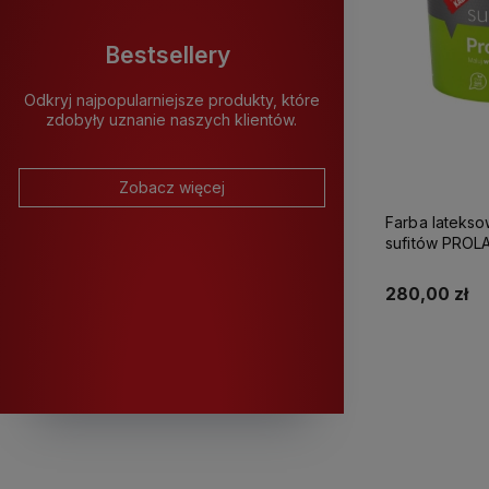
Bestsellery
Odkryj najpopularniejsze produkty, które
zdobyły uznanie naszych klientów.
Zobacz więcej
Farba latekso
sufitów PROLATEX Ka
280,00 zł
K