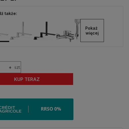
ź także:
Pokaż 
więcej
+
szt.
KUP TERAZ