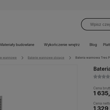
Materiały budowlane
Wykończenie wnętrz
Blog
Pla
rie wannowe
Baterie wannowe stojące
Bateria wannowa Tres P
Bateri
Cena brutt
1 635
Cena nett
1 329