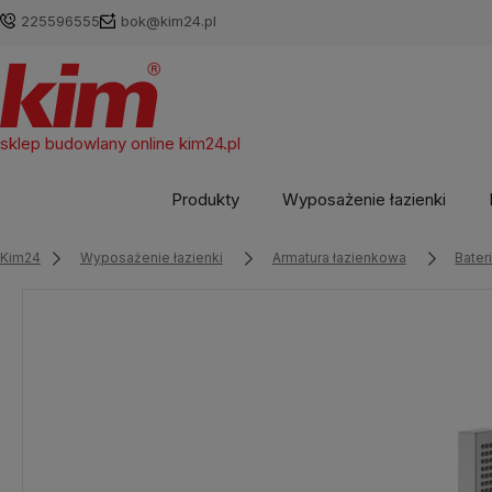
225596555
bok@kim24.pl
sklep budowlany online
kim24.pl
Produkty
Wyposażenie łazienki
Kim24
Wyposażenie łazienki
Armatura łazienkowa
Bate