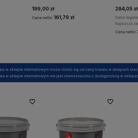
5% z kodem REA5
rabat z k
199,00 zł
284,05 zł
161,79 zł
Cena regula
Cena netto:
Najniższa c
Cena netto:
Kup teraz
ru w sklepie internetowym może różnić się od ceny towaru w sklepach stac
wa w sklepie internetowym nie jest równoznaczna z dostępnością w sklepac
Do ulubionych
Do ulubionych