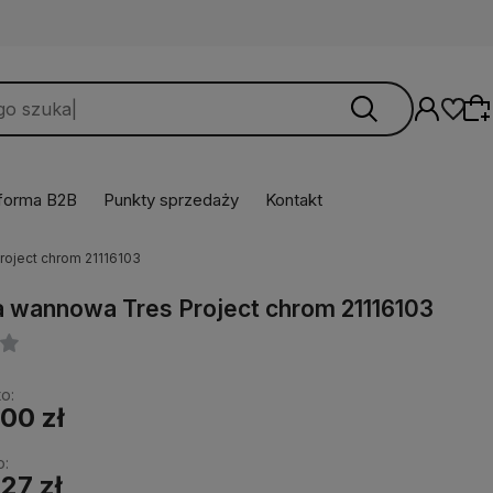
tforma B2B
Punkty sprzedaży
Kontakt
roject chrom 21116103
Wybierz coś dla siebie z naszej aktualnej
oferty lub zaloguj się, aby przywrócić dodane
a wannowa Tres Project chrom 21116103
produkty do listy z poprzedniej sesji.
o:
,00 zł
o:
,27 zł