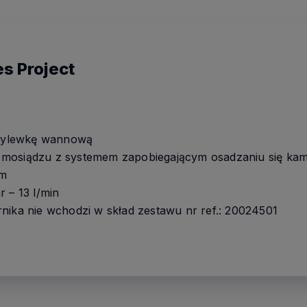
s Project
wylewkę wannową
mosiądzu z systemem zapobiegającym osadzaniu się kam
mm
 – 13 l/min
nika nie wchodzi w skład zestawu nr ref.: 20024501