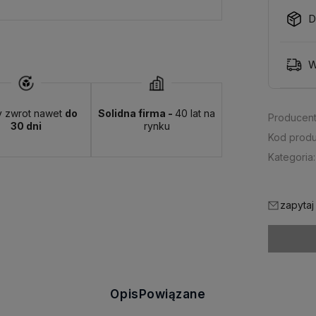
D
W
y zwrot nawet
do
Solidna firma -
40 lat na
Producent
30 dni
rynku
Kod produ
Kategoria:
zapytaj
Opis
Powiązane