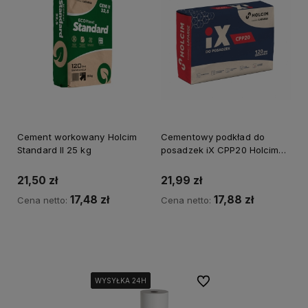
Cement workowany Holcim
Cementowy podkład do
Standard II 25 kg
posadzek iX CPP20 Holcim
20 kg
21,50 zł
21,99 zł
17,48 zł
17,88 zł
Cena netto:
Cena netto:
Kup teraz
Powiadom o dostępności
Do ulubionych
WYSYŁKA 24H
WYSYŁKA 24H
WYSYŁKA 24H
WYSYŁKA 24H