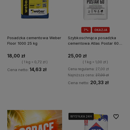
7%
OKAZJA
Posadzka cementowa Weber
Szybkoschnąca posadzka
Floor 1000 25 kg
cementowa Atlas Postar 60
25 kg
18,00 zł
25,00 zł
( 1 kg = 0,72 zł )
( 1 kg = 1,00 zł )
14,63 zł
Cena regularna:
27,00 zł
Cena netto:
Najniższa cena:
27,00 zł
20,33 zł
Cena netto:
Kup teraz
Kup teraz
Do ulubi
WYSYŁKA 24H
WYSYŁKA 24H
WYSYŁKA 24H
WYSYŁKA 24H