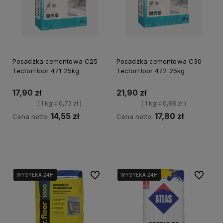
Posadzka cementowa C25
Posadzka cementowa C30
TectorFloor 471 25kg
TectorFloor 472 25kg
17,90 zł
21,90 zł
( 1 kg = 0,72 zł )
( 1 kg = 0,88 zł )
14,55 zł
17,80 zł
Cena netto:
Cena netto:
Kup teraz
Powiadom o dostępności
Do ulubionych
Do ulubi
WYSYŁKA 24H
WYSYŁKA 24H
WYSYŁKA 24H
WYSYŁKA 24H
WYSYŁKA 24H
WYSYŁKA 24H
WYSYŁKA 24H
WYSYŁKA 24H