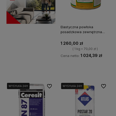
Elastyczna powłoka
posadzkowa zewnętrzna
Sikafloor 400 N Elastic 18kg
1 260,00 zł
( 1 kg = 70,00 zł )
1 024,39 zł
Cena netto:
Powiadom o dostępności
Do ulubionych
Do ulubi
WYSYŁKA 24H
WYSYŁKA 24H
WYSYŁKA 24H
WYSYŁKA 24H
WYSYŁKA 24H
WYSYŁKA 24H