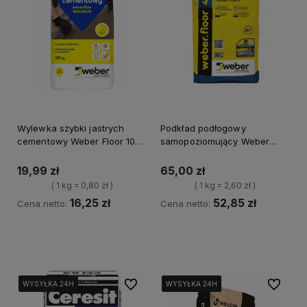
Wylewka szybki jastrych
Podkład podłogowy
cementowy Weber Floor 1000
samopoziomujący Weber
PLUS 25kg
Floor 4150 25 kg
19,99 zł
65,00 zł
( 1 kg = 0,80 zł )
( 1 kg = 2,60 zł )
16,25 zł
52,85 zł
Cena netto:
Cena netto:
Kup teraz
Powiadom o dostępności
Do ulubionych
Do ulubi
WYSYŁKA 24H
WYSYŁKA 24H
WYSYŁKA 24H
WYSYŁKA 24H
WYSYŁKA 24H
WYSYŁKA 24H
WYSYŁKA 24H
WYSYŁKA 24H