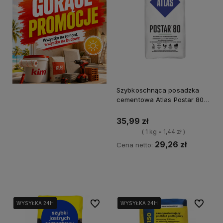
Szybkoschnąca posadzka
cementowa Atlas Postar 80
25 kg
35,99 zł
( 1 kg = 1,44 zł )
29,26 zł
Cena netto:
Kup teraz
Do ulubionych
Do ulubi
WYSYŁKA 24H
WYSYŁKA 24H
WYSYŁKA 24H
WYSYŁKA 24H
WYSYŁKA 24H
WYSYŁKA 24H
WYSYŁKA 24H
WYSYŁKA 24H