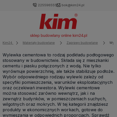
225596555
bok@kim24.pl
sklep budowlany online
kim24.pl
Kim24
Materiały budowlane
Zaprawy budowlane
Wyle
Wylewka cementowa to rodzaj podkładu podłogowego
stosowany w budownictwie. Składa się z mieszkanki
cementu i piasku połączonych z wodą. Nie tylko
wyrównuje powierzchnię, ale także stabilizuje podłoże.
Wybór odpowiedniego rodzaju wylewki zależy od
specyfiki pomieszczenia, warunków eksploatacyjnych
oraz oczekiwań inwestora. Wylewki cementowe
można stosować zarówno wewnątrz, jak i na
zewnątrz budynków, w pomieszczeniach suchych,
wilgotnych oraz mokrych. W tej kategorii znajdziesz
produkty w ekonomicznych workach, gotowe do
wymieszania w odpowiednich proporcjach. Sprawdź