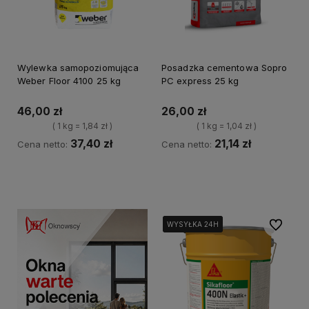
Wylewka samopoziomująca
Posadzka cementowa Sopro
Weber Floor 4100 25 kg
PC express 25 kg
46,00 zł
26,00 zł
( 1 kg = 1,84 zł )
( 1 kg = 1,04 zł )
37,40 zł
21,14 zł
Cena netto:
Cena netto:
Kup teraz
Kup teraz
Do ulubi
WYSYŁKA 24H
WYSYŁKA 24H
WYSYŁKA 24H