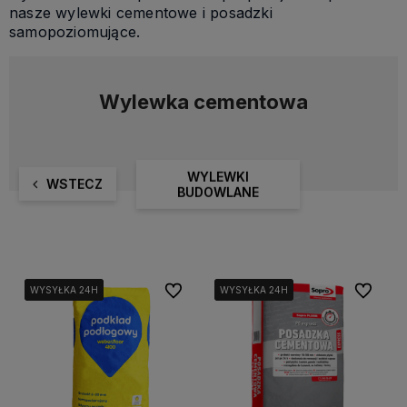
nasze wylewki cementowe i posadzki
samopoziomujące.
Wylewka cementowa
WYLEWKI
WSTECZ
BUDOWLANE
Do ulubionych
Do ulubi
WYSYŁKA 24H
WYSYŁKA 24H
WYSYŁKA 24H
WYSYŁKA 24H
WYSYŁKA 24H
WYSYŁKA 24H