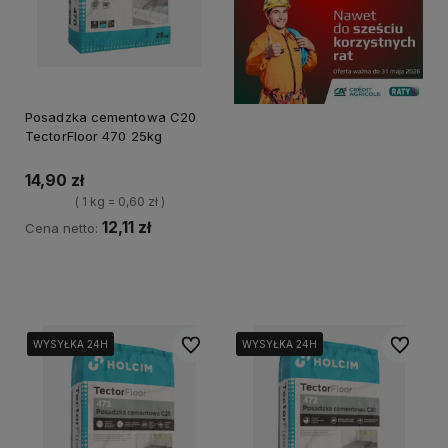
Posadzka cementowa C20
TectorFloor 470 25kg
14,90 zł
( 1 kg = 0,60 zł )
12,11 zł
Cena netto:
Powiadom o dostępności
Do ulubionych
Do ulubi
WYSYŁKA 24H
WYSYŁKA 24H
WYSYŁKA 24H
WYSYŁKA 24H
WYSYŁKA 24H