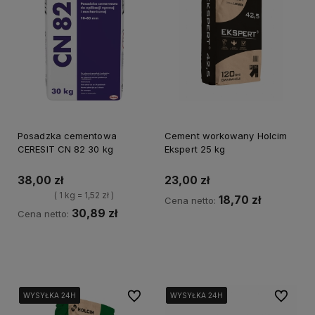
Posadzka cementowa
Cement workowany Holcim
CERESIT CN 82 30 kg
Ekspert 25 kg
38,00 zł
23,00 zł
( 1 kg = 1,52 zł )
18,70 zł
Cena netto:
30,89 zł
Cena netto:
Kup teraz
Powiadom o dostępności
Do ulubionych
Do ulubi
WYSYŁKA 24H
WYSYŁKA 24H
WYSYŁKA 24H
WYSYŁKA 24H
WYSYŁKA 24H
WYSYŁKA 24H
WYSYŁKA 24H
WYSYŁKA 24H