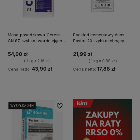
Masa posadzkowa Ceresit
Podkład cementowy Atlas
CN 87 szybko twardniejąca
Postar 20 szybkoschnący
25 kg
(10-80 mm) 25 kg
54,00 zł
21,99 zł
( 1 kg = 2,16 zł )
( 1 kg = 0,88 zł )
43,90 zł
17,88 zł
Cena netto:
Cena netto:
Powiadom o dostępności
Powiadom o dostępności
Do ulubionych
WYSYŁKA 24H
WYSYŁKA 24H
WYSYŁKA 24H