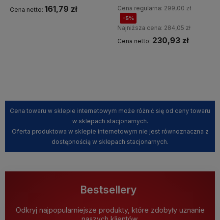
161,79 zł
Cena regularna:
299,00 zł
Cena netto:
-5%
Najniższa cena:
284,05 zł
230,93 zł
Cena netto:
Kup teraz
Kup teraz
Cena towaru w sklepie internetowym może różnić się od ceny towaru
w sklepach stacjonarnych.
Oferta produktowa w sklepie internetowym nie jest równoznaczna z
dostępnością w sklepach stacjonarnych.
Bestsellery
Odkryj najpopularniejsze produkty, które zdobyły uznanie
naszych klientów.