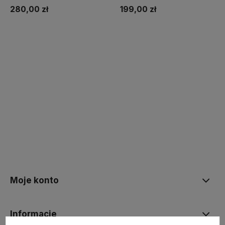
matowa
SUPREME 10L BAZA A MAT
280,00 zł
199,00 zł
Kup teraz
Kup teraz
Moje konto
Informacje