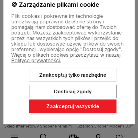
🍪 Zarządzanie plikami cookie
O nas
Pliki cookies i pokrewne im technologie
umożliwiają poprawne działanie strony i
pomagają nam dostosować ofertę do Twoich
potrzeb. Możesz zaakceptować wykorzystanie
Dostawa i płatności
przez nas wszystkich tych plików i przejść do
sklepu lub dostosować użycie plików do swoich
preferencji, wybierając opcję "Dostosuj zgody".
Więcej o plikach cookies przeczytasz w naszej
Sklepy stacjonarne
Polityce prywatności.
Zaakceptuj tylko niezbędne
Obsługa hurtowa
Dostosuj zgody
Zaakceptuj wszystkie
Sklep internetowy Shoper Premium
Szablon Shoper Modern 3.0™
od GrowCommerce