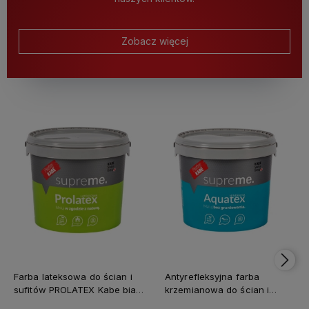
Zobacz więcej
Farba lateksowa do ścian i
Antyrefleksyjna farba
sufitów PROLATEX Kabe biała
krzemianowa do ścian i
SUPREME 10l baza A -
sufitów KABE AQUATEX