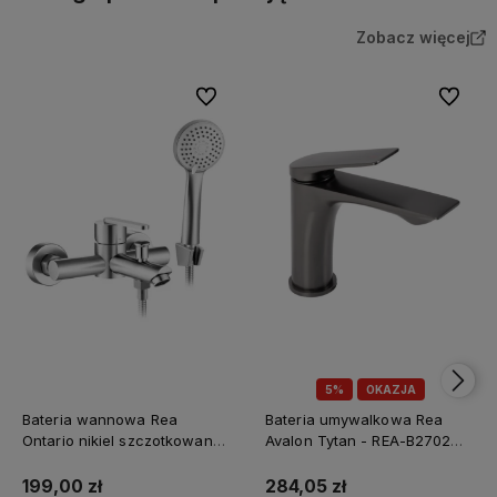
Zobacz więcej
Do ulubionych
Do ulubi
5%
OKAZJA
Bateria wannowa Rea
Bateria umywalkowa Rea
Ontario nikiel szczotkowany -
Avalon Tytan - REA-B2702
Dodatkowy rabat 5% z
dodatkowy rabat z kodem
kodem REA5
REA5
199,00 zł
284,05 zł