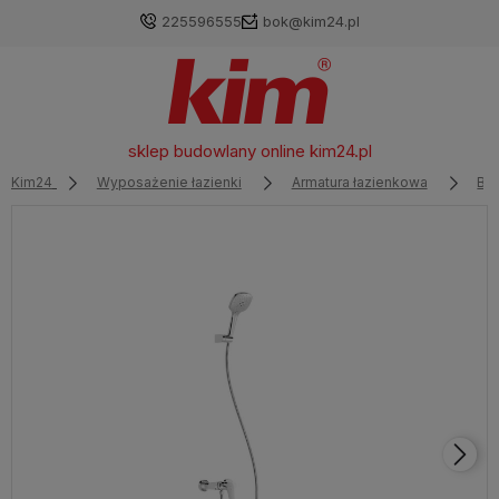
225596555
bok@kim24.pl
sklep budowlany online
kim24.pl
Kim24
Wyposażenie łazienki
Armatura łazienkowa
Bat