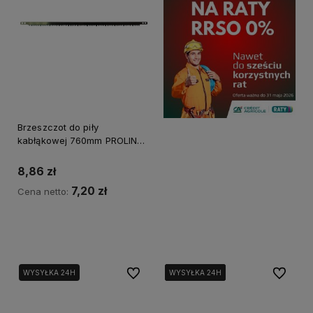
Brzeszczot do piły
kabłąkowej 760mm PROLINE
64107
8,86 zł
7,20 zł
Cena netto:
Kup teraz
Do ulubionych
Do ulubi
WYSYŁKA 24H
WYSYŁKA 24H
WYSYŁKA 24H
WYSYŁKA 24H
WYSYŁKA 24H