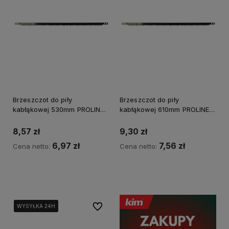
Brzeszczot do piły
Brzeszczot do piły
kabłąkowej 530mm PROLINE
kabłąkowej 610mm PROLINE
64105
64106
8,57 zł
9,30 zł
6,97 zł
7,56 zł
Cena netto:
Cena netto:
Kup teraz
Powiadom o dostępności
Do ulubionych
WYSYŁKA 24H
WYSYŁKA 24H
WYSYŁKA 24H