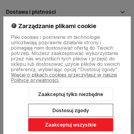
Dostawa i płatności
🍪 Zarządzanie plikami cookie
Sklepy stacjonarne
Pliki cookies i pokrewne im technologie
umożliwiają poprawne działanie strony i
pomagają nam dostosować ofertę do Twoich
Obsługa hurtowa
potrzeb. Możesz zaakceptować wykorzystanie
przez nas wszystkich tych plików i przejść do
sklepu lub dostosować użycie plików do swoich
preferencji, wybierając opcję "Dostosuj zgody".
Więcej o plikach cookies przeczytasz w naszej
Polityce prywatności.
Zaakceptuj tylko niezbędne
Sklep internetowy Shoper Premium
Szablon Shoper Modern 3.0™
od GrowCommerce
Dostosuj zgody
Pokaż filtry
Zaakceptuj wszystkie