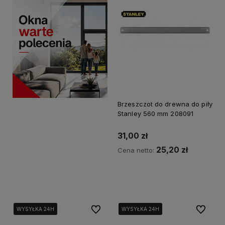
Brzeszczot do drewna do piły
Stanley 560 mm 208091
31,00 zł
25,20 zł
Cena netto:
Kup teraz
Do ulubionych
Do ulubi
WYSYŁKA 24H
WYSYŁKA 24H
WYSYŁKA 24H
WYSYŁKA 24H
WYSYŁKA 24H
WYSYŁKA 24H