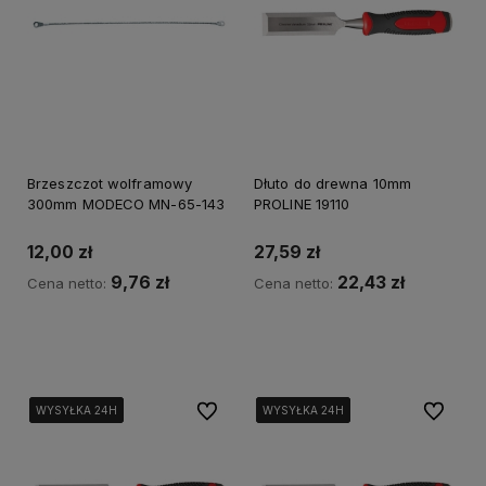
Brzeszczot wolframowy
Dłuto do drewna 10mm
300mm MODECO MN-65-143
PROLINE 19110
12,00 zł
27,59 zł
9,76 zł
22,43 zł
Cena netto:
Cena netto:
Kup teraz
Powiadom o dostępności
Do ulubionych
Do ulubi
WYSYŁKA 24H
WYSYŁKA 24H
WYSYŁKA 24H
WYSYŁKA 24H
WYSYŁKA 24H
WYSYŁKA 24H
WYSYŁKA 24H
WYSYŁKA 24H