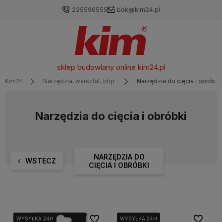
225596555
bok@kim24.pl
sklep budowlany online
kim24.pl
Kim24
Narzędzia, warsztat, bhp
Narzędzia do cięcia i obróbki
Narzędzia do cięcia i obróbki
NARZĘDZIA DO
WSTECZ
CIĘCIA I OBRÓBKI
Do ulubionych
Do ulubi
WYSYŁKA 24H
WYSYŁKA 24H
WYSYŁKA 24H
WYSYŁKA 24H