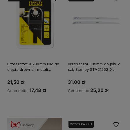
Brzeszczot 10x30mm BiM do
Brzeszczot 305mm do piły 2
cięcia drewna i metali
szt. Stanley STA21252-XJ
Stanley STA26115-XJ
21,50 zł
31,00 zł
17,48 zł
25,20 zł
Cena netto:
Cena netto:
Kup teraz
Powiadom o dostępności
Do ulubi
WYSYŁKA 24H
WYSYŁKA 24H
WYSYŁKA 24H