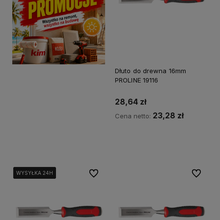
Dłuto do drewna 16mm
PROLINE 19116
28,64 zł
23,28 zł
Cena netto:
Powiadom o dostępności
Do ulubionych
Do ulubi
WYSYŁKA 24H
WYSYŁKA 24H
WYSYŁKA 24H
WYSYŁKA 24H