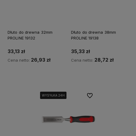
Dłuto do drewna 32mm
Dłuto do drewna 38mm
PROLINE 19132
PROLINE 19138
33,13 zł
35,33 zł
26,93 zł
28,72 zł
Cena netto:
Cena netto:
Kup teraz
Powiadom o dostępności
Do ulubionych
WYSYŁKA 24H
WYSYŁKA 24H
WYSYŁKA 24H