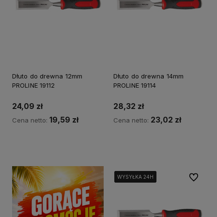
Dłuto do drewna 12mm
Dłuto do drewna 14mm
PROLINE 19112
PROLINE 19114
24,09 zł
28,32 zł
19,59 zł
23,02 zł
Cena netto:
Cena netto:
Powiadom o dostępności
Powiadom o dostępności
Do ulubi
WYSYŁKA 24H
WYSYŁKA 24H
WYSYŁKA 24H
WYSYŁKA 24H