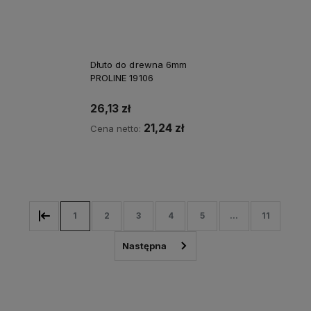
Dłuto do drewna 6mm
PROLINE 19106
26,13 zł
21,24 zł
Cena netto:
Kup teraz
1
2
3
4
5
...
11