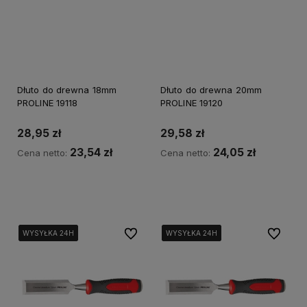
Dłuto do drewna 18mm
Dłuto do drewna 20mm
PROLINE 19118
PROLINE 19120
28,95 zł
29,58 zł
23,54 zł
24,05 zł
Cena netto:
Cena netto:
Powiadom o dostępności
Powiadom o dostępności
Do ulubionych
Do ulubi
WYSYŁKA 24H
WYSYŁKA 24H
WYSYŁKA 24H
WYSYŁKA 24H
WYSYŁKA 24H
WYSYŁKA 24H
WYSYŁKA 24H
WYSYŁKA 24H