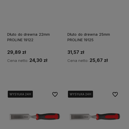
Dłuto do drewna 22mm
Dłuto do drewna 25mm
PROLINE 19122
PROLINE 19125
29,89 zł
31,57 zł
24,30 zł
25,67 zł
Cena netto:
Cena netto:
Powiadom o dostępności
Powiadom o dostępności
Do ulubionych
Do ulubi
WYSYŁKA 24H
WYSYŁKA 24H
WYSYŁKA 24H
WYSYŁKA 24H
WYSYŁKA 24H
WYSYŁKA 24H
WYSYŁKA 24H