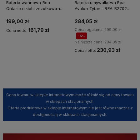
Bateria wannowa Rea
Bateria umywalkowa Rea
Ontario nikiel szczotkowany -
Avalon Tytan - REA-B2702
Dodatkowy rabat 5% z
dodatkowy rabat z kodem
kodem REA5
REA5
199,00 zł
284,05 zł
161,79 zł
Cena regularna:
299,00 zł
Cena netto:
-5%
Najniższa cena:
284,05 zł
230,93 zł
Cena netto:
Kup teraz
Kup teraz
Cena towaru w sklepie internetowym może różnić się od ceny towaru
w sklepach stacjonarnych.
Oferta produktowa w sklepie internetowym nie jest równoznaczna z
dostępnością w sklepach stacjonarnych.