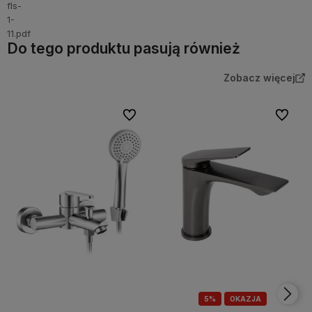
Do tego produktu pasują również
Zobacz więcej
Do ulubionych
Do ulubi
5%
OKAZJA