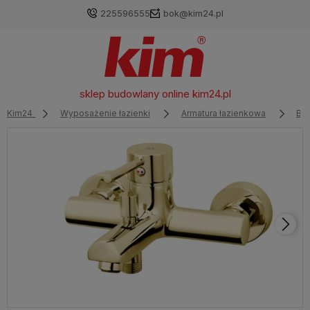
225596555
bok@kim24.pl
sklep budowlany online
kim24.pl
Kim24
Wyposażenie łazienki
Armatura łazienkowa
Ba