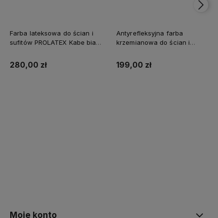
Farba lateksowa do ścian i
Antyrefleksyjna farba
sufitów PROLATEX Kabe biała
krzemianowa do ścian i
SUPREME 10l baza A -
sufitów KABE AQUATEX
matowa
SUPREME 10L BAZA A MAT
280,00 zł
199,00 zł
Kup teraz
Kup teraz
Moje konto