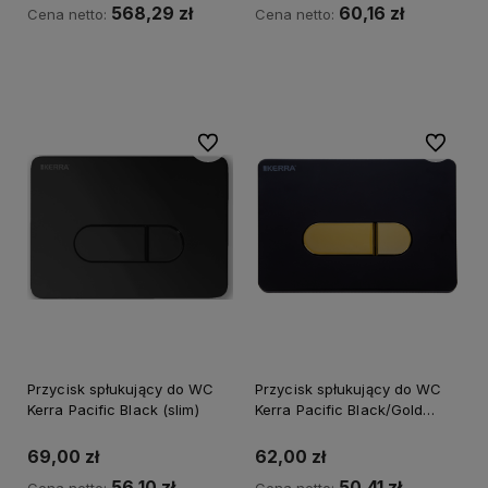
568,29 zł
60,16 zł
Cena netto:
Cena netto:
Kup teraz
Powiadom o dostępności
Do ulubionych
Do ulubi
Przycisk spłukujący do WC
Przycisk spłukujący do WC
Kerra Pacific Black (slim)
Kerra Pacific Black/Gold
(slim)
69,00 zł
62,00 zł
56,10 zł
50,41 zł