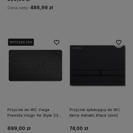
486,99 zł
Cena netto:
Kup teraz
Do ulubionych
Do ulubi
WYSYŁKA 24H
WYSYŁKA 24H
WYSYŁKA 24H
Przycisk do WC Viega
Przycisk spłukujący do WC
Prevista Visign for Style 23
Kerra Adriatic Black (slim)
czarny mat 801731
699,00 zł
74,00 zł