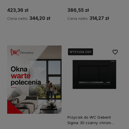
błyszczący
423,36 zł
386,55 zł
344,20 zł
314,27 zł
Cena netto:
Cena netto:
Powiadom o dostępności
Powiadom o dostępności
Do ulubi
WYSYŁKA 24H
WYSYŁKA 24H
WYSYŁKA 24H
Przycisk do WC Geberit
Sigma 30 czarny chrom
115.883.KM.1