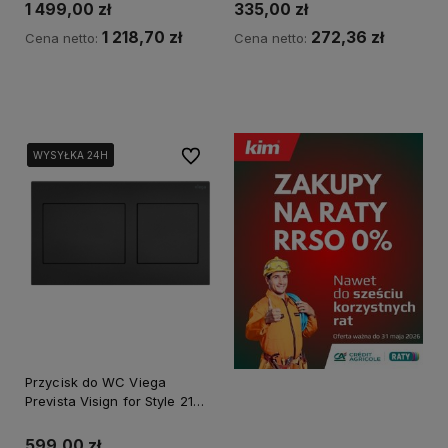
1 499,00 zł
335,00 zł
1 218,70 zł
272,36 zł
Cena netto:
Cena netto:
Kup teraz
Kup teraz
Do ulubionych
WYSYŁKA 24H
WYSYŁKA 24H
WYSYŁKA 24H
Przycisk do WC Viega
Prevista Visign for Style 21
czarny mat 801724
599,00 zł