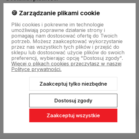
🍪 Zarządzanie plikami cookie
Sklepy stacjonarne
Pliki cookies i pokrewne im technologie
umożliwiają poprawne działanie strony i
pomagają nam dostosować ofertę do Twoich
Obsługa hurtowa
potrzeb. Możesz zaakceptować wykorzystanie
przez nas wszystkich tych plików i przejść do
sklepu lub dostosować użycie plików do swoich
preferencji, wybierając opcję "Dostosuj zgody".
Więcej o plikach cookies przeczytasz w naszej
Polityce prywatności.
Zaakceptuj tylko niezbędne
Sklep internetowy Shoper Premium
Szablon Shoper Modern 3.0™
od GrowCommerce
Dostosuj zgody
Pokaż filtry
Zaakceptuj wszystkie