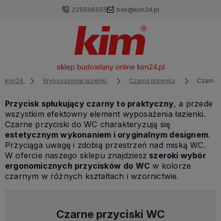
225596555
bok@kim24.pl
sklep budowlany online
kim24.pl
Kim24
Wyposażenie łazienki
Czarna łazienka
Czarne 
Przycisk spłukujący czarny to praktyczny
, a przede
wszystkim efektowny element wyposażenia łazienki.
Czarne przyciski do WC charakteryzują się
estetycznym wykonaniem i oryginalnym designem
.
Przyciąga uwagę i zdobią przestrzeń nad miską WC.
W ofercie naszego sklepu znajdziesz
szeroki wybór
ergonomicznych przycisków
do WC
w kolorze
czarnym w różnych kształtach i wzornictwie.
Czarne przyciski WC