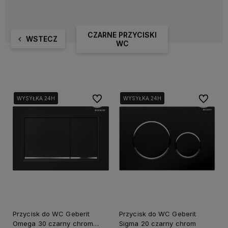
CZARNE PRZYCISKI
WSTECZ
WC
Do ulubionych
Do ulubi
WYSYŁKA 24H
WYSYŁKA 24H
WYSYŁKA 24H
WYSYŁKA 24H
WYSYŁKA 24H
WYSYŁKA 24H
Przycisk do WC Geberit
Przycisk do WC Geberit
Omega 30 czarny chrom
Sigma 20 czarny chrom