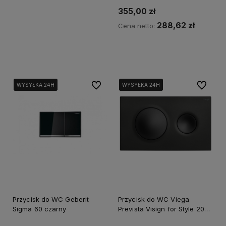
355,00 zł
288,62 zł
Cena netto:
Powiadom o dostępności
Do ulubionych
Do ulubi
WYSYŁKA 24H
WYSYŁKA 24H
WYSYŁKA 24H
WYSYŁKA 24H
WYSYŁKA 24H
WYSYŁKA 24H
Przycisk do WC Geberit
Przycisk do WC Viega
Sigma 60 czarny
Prevista Visign for Style 20
czarny mat 796389