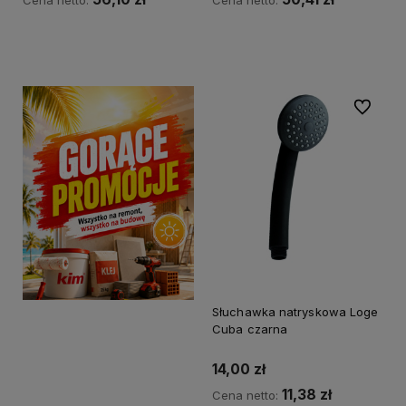
Cena netto:
Cena netto:
Kup teraz
Kup teraz
Do ulubi
Słuchawka natryskowa Loge
Cuba czarna
14,00 zł
11,38 zł
Cena netto: