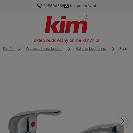
225596555
bok@kim24.pl
sklep budowlany online
kim24.pl
Kim24
Wyposażenie kuchni
Baterie kuchenne
Bateria