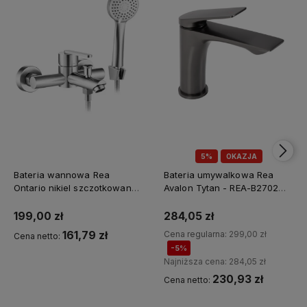
5%
OKAZJA
Bateria wannowa Rea
Bateria umywalkowa Rea
Ontario nikiel szczotkowany -
Avalon Tytan - REA-B2702
Dodatkowy rabat 5% z
dodatkowy rabat z kodem
kodem REA5
REA5
199,00 zł
284,05 zł
161,79 zł
Cena regularna:
299,00 zł
Cena netto:
-5%
Najniższa cena:
284,05 zł
230,93 zł
Cena netto:
Kup teraz