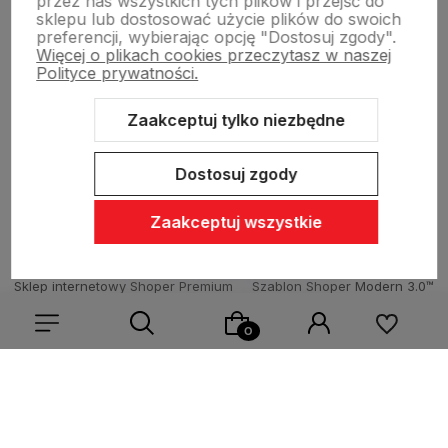
przez nas wszystkich tych plików i przejść do
sklepu lub dostosować użycie plików do swoich
preferencji, wybierając opcję "Dostosuj zgody".
Więcej o plikach cookies przeczytasz w naszej
Sklepy stacjonarne
Polityce prywatności.
Zaakceptuj tylko niezbędne
Obsługa hurtowa
Dostosuj zgody
Zaakceptuj wszystkie
Sklep internetowy Shoper Premium
Szablon Shoper Modern 3.0™
od GrowCommerce
Wybierz coś dla siebie z naszej aktualnej oferty lub zaloguj
się, aby przywrócić dodane produkty do listy z poprzedniej