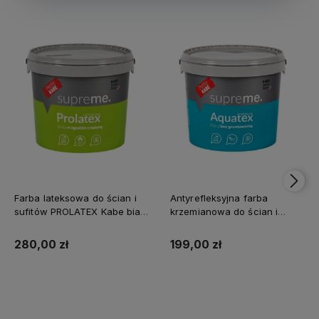
Farba lateksowa do ścian i
Antyrefleksyjna farba
sufitów PROLATEX Kabe biała
krzemianowa do ścian i
SUPREME 10l baza A -
sufitów KABE AQUATEX
matowa
SUPREME 10L BAZA A MAT
280,00 zł
199,00 zł
Kup teraz
Kup teraz