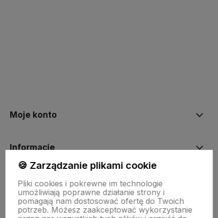
Moje konto
Informacje
🍪 Zarządzanie plikami cookie
O nas
Pliki cookies i pokrewne im technologie
umożliwiają poprawne działanie strony i
pomagają nam dostosować ofertę do Twoich
potrzeb. Możesz zaakceptować wykorzystanie
Dostawa i płatności