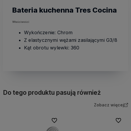
Bateria kuchenna Tres Cocina
Właściwości
Wykończenie: Chrom
Z elastycznymi wężami zasilającymi G3/8
Kąt obrotu wylewki: 360
Do tego produktu pasują również
Zobacz więcej
Do ulubionych
Do ulubi