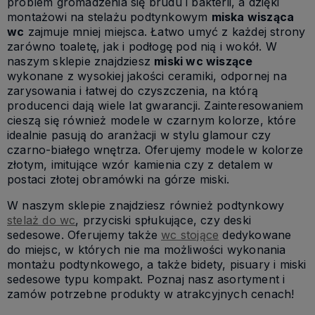
problem gromadzenia się brudu i bakterii, a dzięki
montażowi na stelażu podtynkowym
miska wisząca
wc
zajmuje mniej miejsca. Łatwo umyć z każdej strony
zarówno toaletę, jak i podłogę pod nią i wokół. W
naszym sklepie znajdziesz
miski wc wiszące
wykonane z wysokiej jakości ceramiki, odpornej na
zarysowania i łatwej do czyszczenia, na którą
producenci dają wiele lat gwarancji. Zainteresowaniem
cieszą się również modele w czarnym kolorze, które
idealnie pasują do aranżacji w stylu glamour czy
czarno-białego wnętrza. Oferujemy modele w kolorze
złotym, imitujące wzór kamienia czy z detalem w
postaci złotej obramówki na górze miski.
W naszym sklepie znajdziesz również podtynkowy
stelaż do wc
, przyciski spłukujące, czy deski
sedesowe. Oferujemy także
wc stojące
dedykowane
do miejsc, w których nie ma możliwości wykonania
montażu podtynkowego, a także bidety, pisuary i miski
sedesowe typu kompakt. Poznaj nasz asortyment i
zamów potrzebne produkty w atrakcyjnych cenach!