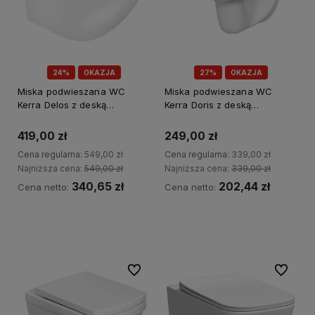
24%
OKAZJA
27%
OKAZJA
Miska podwieszana WC
Miska podwieszana WC
Kerra Delos z deską
Kerra Doris z deską
wolnoopadającą biały połysk
wolnoopadającą
419,00 zł
249,00 zł
Cena regularna:
549,00 zł
Cena regularna:
339,00 zł
Najniższa cena:
549,00 zł
Najniższa cena:
339,00 zł
340,65 zł
202,44 zł
Cena netto:
Cena netto:
Kup teraz
Kup teraz
Do ulubionych
Do ulubi