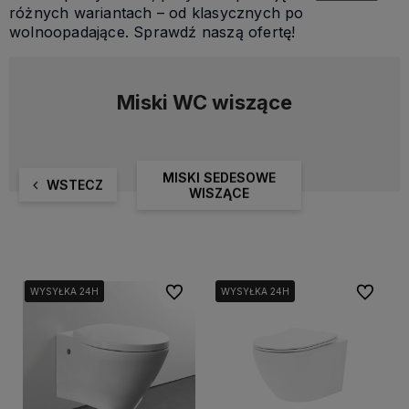
różnych wariantach – od klasycznych po
wolnoopadające. Sprawdź naszą ofertę!
Miski WC wiszące
MISKI SEDESOWE
WSTECZ
WISZĄCE
Do ulubionych
Do ulubi
WYSYŁKA 24H
WYSYŁKA 24H
WYSYŁKA 24H
WYSYŁKA 24H
WYSYŁKA 24H