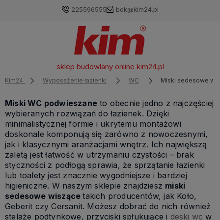
225596555
bok@kim24.pl
sklep budowlany online
kim24.pl
Kim24
Wyposażenie łazienki
WC
Miski sedesowe wi
Miski WC podwieszane
to obecnie jedno z najczęściej
wybieranych rozwiązań do łazienek. Dzięki
minimalistycznej formie i ukrytemu montażowi
doskonale komponują się zarówno z nowoczesnymi,
jak i klasycznymi aranżacjami wnętrz. Ich największą
zaletą jest łatwość w utrzymaniu czystości – brak
styczności z podłogą sprawia, że sprzątanie łazienki
lub toalety jest znacznie wygodniejsze i bardziej
higieniczne. W naszym sklepie znajdziesz
miski
sedesowe wiszące
takich producentów, jak Koło,
Geberit czy Cersanit. Możesz dobrać do nich również
stelaże podtynkowe, przyciski spłukujące i
deski wc
w