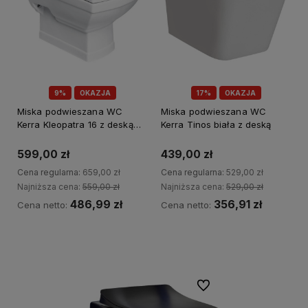
9%
OKAZJA
17%
OKAZJA
Miska podwieszana WC
Miska podwieszana WC
Kerra Kleopatra 16 z deską
Kerra Tinos biała z deską
wolnoopadającą
599,00 zł
439,00 zł
Cena regularna:
659,00 zł
Cena regularna:
529,00 zł
Najniższa cena:
559,00 zł
Najniższa cena:
529,00 zł
486,99 zł
356,91 zł
Cena netto:
Cena netto:
Kup teraz
Powiadom o dostępności
Do ulubionych