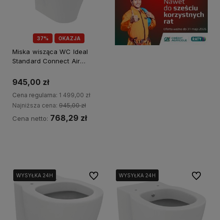
37%
OKAZJA
Miska wisząca WC Ideal
Standard Connect Air
Aquablade® - z ukrytym
mocowaniem
945,00 zł
Cena regularna:
1 499,00 zł
Najniższa cena:
945,00 zł
768,29 zł
Cena netto:
Kup teraz
Do ulubionych
Do ulubi
WYSYŁKA 24H
WYSYŁKA 24H
WYSYŁKA 24H
WYSYŁKA 24H
WYSYŁKA 24H
WYSYŁKA 24H