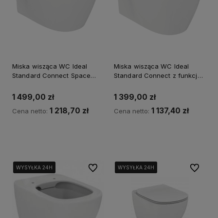
Miska wisząca WC Ideal
Miska wisząca WC Ideal
Standard Connect Space
Standard Connect z funkcją
E121701
bidetu E772101
1 499,00 zł
1 399,00 zł
1 218,70 zł
1 137,40 zł
Cena netto:
Cena netto:
Kup teraz
Powiadom o dostępności
Do ulubionych
Do ulubi
WYSYŁKA 24H
WYSYŁKA 24H
WYSYŁKA 24H
WYSYŁKA 24H
WYSYŁKA 24H
WYSYŁKA 24H
WYSYŁKA 24H
WYSYŁKA 24H