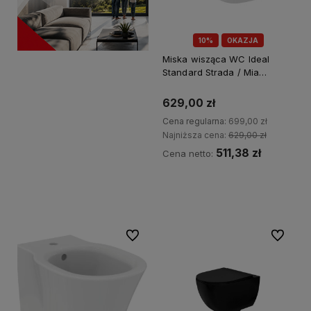
10%
OKAZJA
Miska wisząca WC Ideal
Standard Strada / Mia
J504701
629,00 zł
Cena regularna:
699,00 zł
Najniższa cena:
629,00 zł
511,38 zł
Cena netto:
Kup teraz
Do ulubionych
Do ulubi