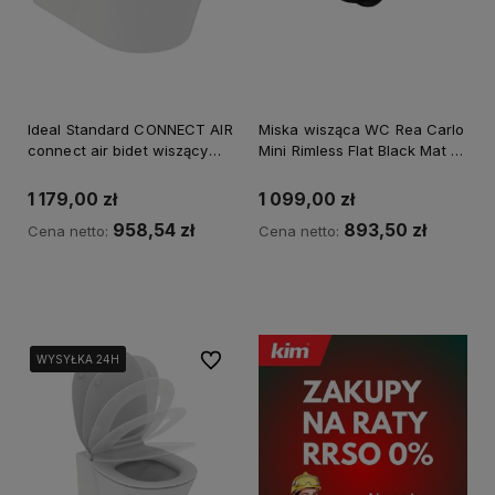
Ideal Standard CONNECT AIR
Miska wisząca WC Rea Carlo
connect air bidet wiszący
Mini Rimless Flat Black Mat z
E233501
deską wolnoopadającą slim -
dodatkowo 5% rabatu na
1 179,00 zł
1 099,00 zł
kod REA5
958,54 zł
893,50 zł
Cena netto:
Cena netto:
Kup teraz
Kup teraz
Do ulubionych
WYSYŁKA 24H
WYSYŁKA 24H
WYSYŁKA 24H