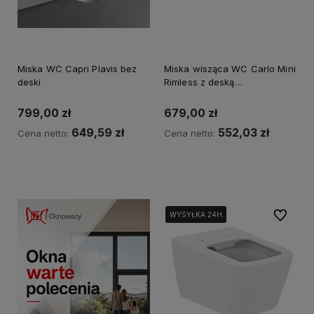
Miska WC Capri Plavis bez
Miska wisząca WC Carlo Mini
deski
Rimless z deską
wolnoopadającą (S) -
Wyprzedaż
799,00 zł
679,00 zł
649,59 zł
552,03 zł
Cena netto:
Cena netto:
Kup teraz
Powiadom o dostępności
Do ulubi
WYSYŁKA 24H
WYSYŁKA 24H
WYSYŁKA 24H