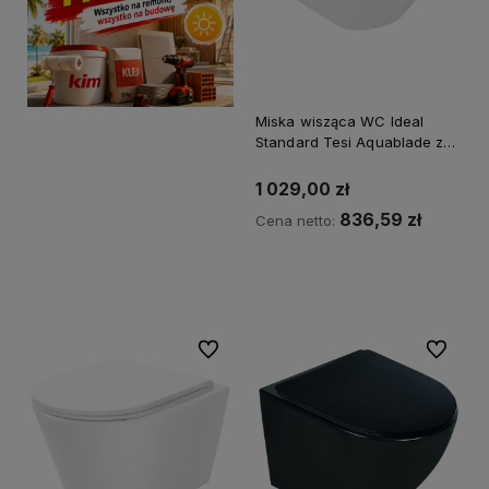
Miska wisząca WC Ideal
Standard Tesi Aquablade z
deską wolnoopadającą
1 029,00 zł
836,59 zł
Cena netto:
Powiadom o dostępności
Do ulubionych
Do ulubi