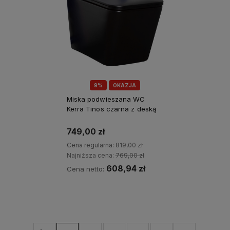
9%
OKAZJA
Miska podwieszana WC
Kerra Tinos czarna z deską
749,00 zł
Cena regularna:
819,00 zł
Najniższa cena:
769,00 zł
608,94 zł
Cena netto:
Kup teraz