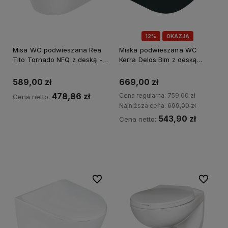
12%
OKAZJA
Misa WC podwieszana Rea
Miska podwieszana WC
Tito Tornado NFQ z deską -
Kerra Delos Blm z deską
Dodatkowy rabat 5% z
wolnoopadającą czarny
kodem REA5
półmat
589,00 zł
669,00 zł
478,86 zł
Cena regularna:
759,00 zł
Cena netto:
Najniższa cena:
699,00 zł
543,90 zł
Cena netto:
Kup teraz
Kup teraz
Do ulubionych
Do ulubi