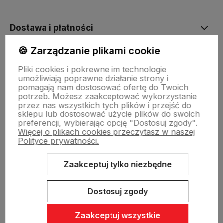
Dostawa i płatności
🍪 Zarządzanie plikami cookie
Sklepy stacjonarne
Pliki cookies i pokrewne im technologie
umożliwiają poprawne działanie strony i
pomagają nam dostosować ofertę do Twoich
Obsługa hurtowa
potrzeb. Możesz zaakceptować wykorzystanie
przez nas wszystkich tych plików i przejść do
sklepu lub dostosować użycie plików do swoich
preferencji, wybierając opcję "Dostosuj zgody".
Więcej o plikach cookies przeczytasz w naszej
Polityce prywatności.
Zaakceptuj tylko niezbędne
Sklep internetowy Shoper Premium
Szablon Shoper Modern 3.0™
od GrowCommerce
Dostosuj zgody
Zaakceptuj wszystkie