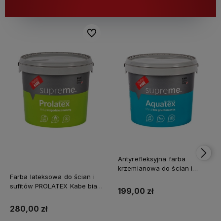
Do ulubionych
Antyrefleksyjna farba
krzemianowa do ścian i
Farba lateksowa do ścian i
sufitów KABE AQUATEX
sufitów PROLATEX Kabe biała
SUPREME 10L BAZA A MAT
199,00 zł
SUPREME 10l baza A -
matowa
280,00 zł