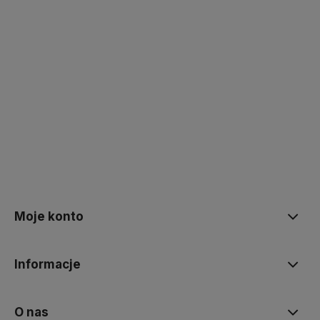
Powiadom o dostępności
Kup teraz
Moje konto
Informacje
O nas