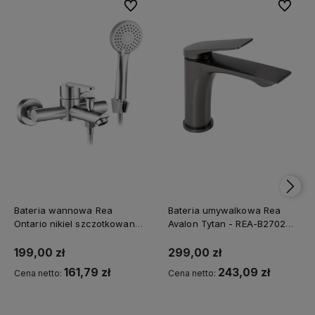
Do ulubionych
Do ulubi
Bateria wannowa Rea
Bateria umywalkowa Rea
Ontario nikiel szczotkowany -
Avalon Tytan - REA-B2702
Dodatkowy rabat 5% z
dodatkowy rabat z kodem
kodem REA5
REA5
199,00 zł
299,00 zł
161,79 zł
243,09 zł
Cena netto:
Cena netto: