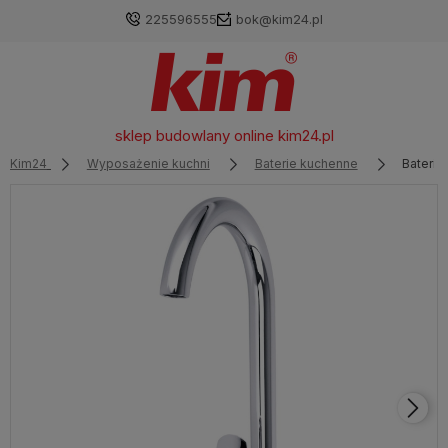
225596555
bok@kim24.pl
sklep budowlany online
kim24.pl
Kim24
Wyposażenie kuchni
Baterie kuchenne
Bateri