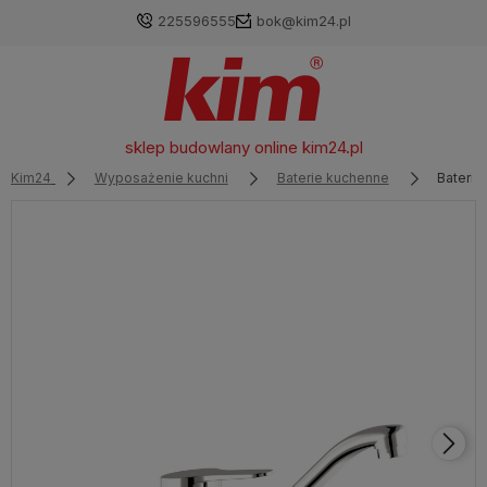
225596555
bok@kim24.pl
sklep budowlany online
kim24.pl
Kim24
Wyposażenie kuchni
Baterie kuchenne
Bateria