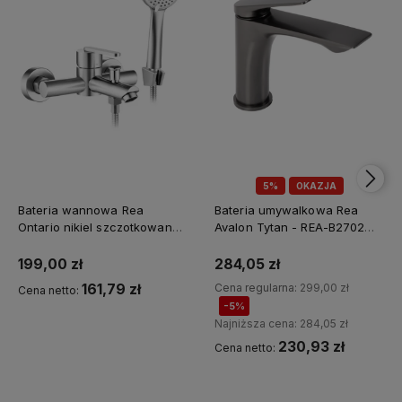
5%
OKAZJA
Bateria wannowa Rea
Bateria umywalkowa Rea
Ontario nikiel szczotkowany -
Avalon Tytan - REA-B2702
Dodatkowy rabat 5% z
dodatkowy rabat z kodem
kodem REA5
REA5
199,00 zł
284,05 zł
161,79 zł
Cena regularna:
299,00 zł
Cena netto:
-5%
Najniższa cena:
284,05 zł
230,93 zł
Cena netto:
Kup teraz