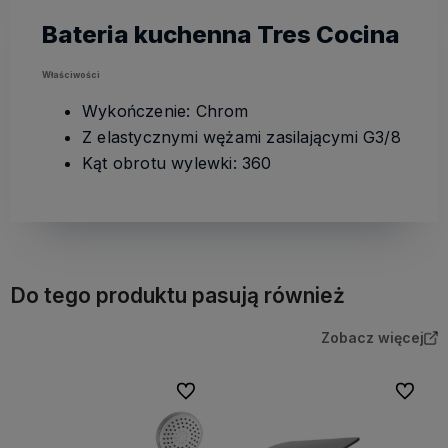
Bateria kuchenna Tres Cocina
Właściwości
Wykończenie: Chrom
Z elastycznymi wężami zasilającymi G3/8
Kąt obrotu wylewki: 360
Do tego produktu pasują również
Zobacz więcej
Do ulubionych
Do ulubi