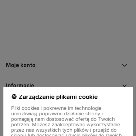
Moje konto
Informacje
🍪 Zarządzanie plikami cookie
O nas
Pliki cookies i pokrewne im technologie
umożliwiają poprawne działanie strony i
pomagają nam dostosować ofertę do Twoich
potrzeb. Możesz zaakceptować wykorzystanie
Dostawa i płatności
przez nas wszystkich tych plików i przejść do
sklepu lub dostosować użycie plików do swoich