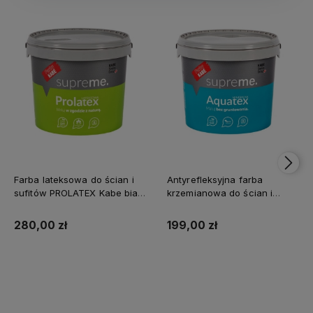
Farba lateksowa do ścian i
Antyrefleksyjna farba
sufitów PROLATEX Kabe biała
krzemianowa do ścian i
SUPREME 10l baza A -
sufitów KABE AQUATEX
matowa
SUPREME 10L BAZA A MAT
280,00 zł
199,00 zł
Kup teraz
Kup teraz