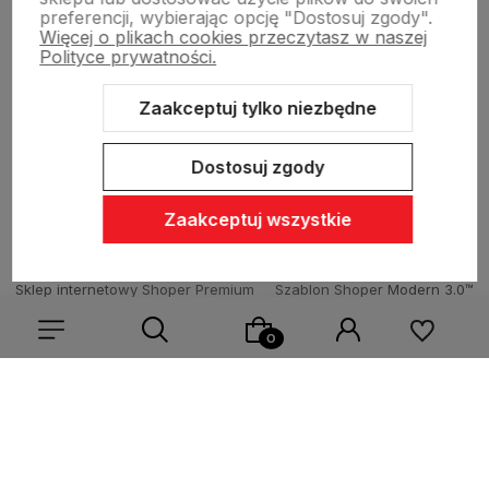
preferencji, wybierając opcję "Dostosuj zgody".
Więcej o plikach cookies przeczytasz w naszej
Sklepy stacjonarne
Polityce prywatności.
Zaakceptuj tylko niezbędne
Obsługa hurtowa
Dostosuj zgody
Zaakceptuj wszystkie
Sklep internetowy Shoper Premium
Szablon Shoper Modern 3.0™
od GrowCommerce
Wybierz coś dla siebie z naszej aktualnej oferty lub zaloguj
się, aby przywrócić dodane produkty do listy z poprzedniej
sesji.