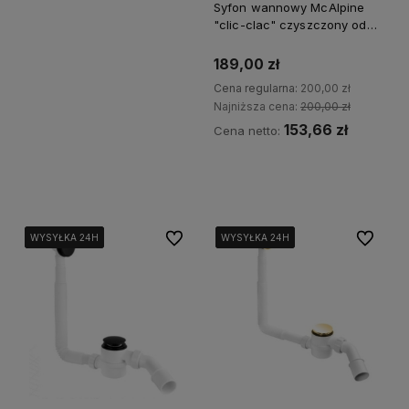
Syfon wannowy McAlpine
"clic-clac" czyszczony od
góry - chrom
189,00 zł
Cena regularna:
200,00 zł
Najniższa cena:
200,00 zł
153,66 zł
Cena netto:
Kup teraz
Do ulubionych
Do ulubi
WYSYŁKA 24H
WYSYŁKA 24H
WYSYŁKA 24H
WYSYŁKA 24H
WYSYŁKA 24H
WYSYŁKA 24H
WYSYŁKA 24H
WYSYŁKA 24H