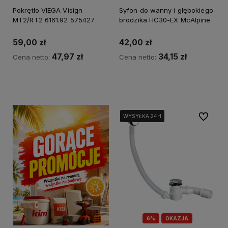
Pokrętło VIEGA Visign
Syfon do wanny i głębokiego
MT2/RT2 6161.92 575427
brodzika HC30-EX McAlpine
59,00 zł
42,00 zł
47,97 zł
34,15 zł
Cena netto:
Cena netto:
Kup teraz
Powiadom o dostępności
Do ulubi
WYSYŁKA 24H
WYSYŁKA 24H
WYSYŁKA 24H
WYSYŁKA 24H
6%
OKAZJA