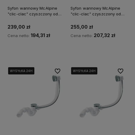
Syfon wannowy McAlpine
Syfon wannowy McAlpine
"clic-clac" czyszczony od
"clic-clac" czyszczony od
góry - stal szczotkowana
góry biały HC2600WH
239,00 zł
255,00 zł
194,31 zł
207,32 zł
Cena netto:
Cena netto:
Kup teraz
Powiadom o dostępności
Do ulubionych
Do ulubi
WYSYŁKA 24H
WYSYŁKA 24H
WYSYŁKA 24H
WYSYŁKA 24H
WYSYŁKA 24H
WYSYŁKA 24H
WYSYŁKA 24H
WYSYŁKA 24H