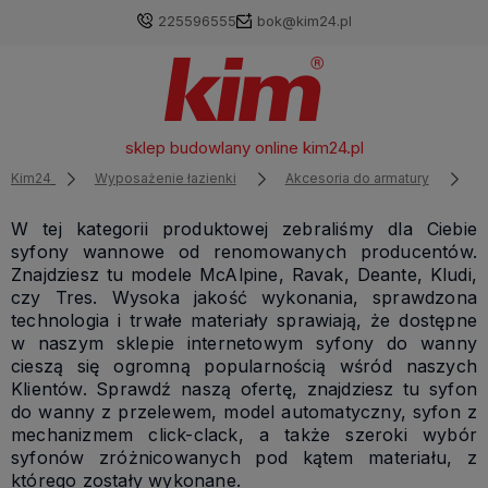
225596555
bok@kim24.pl
sklep budowlany online
kim24.pl
Kim24
Wyposażenie łazienki
Akcesoria do armatury
S
W tej kategorii produktowej zebraliśmy dla Ciebie
syfony wannowe od renomowanych producentów.
Znajdziesz tu modele McAlpine, Ravak, Deante, Kludi,
czy Tres. Wysoka jakość wykonania, sprawdzona
technologia i trwałe materiały sprawiają, że dostępne
w naszym sklepie internetowym syfony do wanny
cieszą się ogromną popularnością wśród naszych
Klientów. Sprawdź naszą ofertę, znajdziesz tu syfon
do wanny z przelewem, model automatyczny, syfon z
mechanizmem click-clack, a także szeroki wybór
syfonów zróżnicowanych pod kątem materiału, z
którego zostały wykonane.