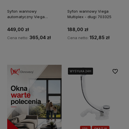
Syfon wannowy
Syfon wannowy Viega
automatyczny Viega
Multiplex - dlugi 703325
Multiplex Trio 725 778
449,00 zł
188,00 zł
365,04 zł
152,85 zł
Cena netto:
Cena netto:
Powiadom o dostępności
Powiadom o dostępności
Do ulubi
WYSYŁKA 24H
WYSYŁKA 24H
WYSYŁKA 24H
12%
OKAZJA