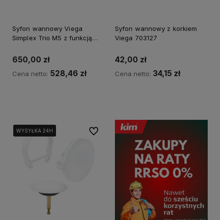
Syfon wannowy Viega
Syfon wannowy z korkiem
Simplex Trio M5 z funkcją
Viega 703127
napełniania przez przelew
650,00 zł
42,00 zł
528,46 zł
34,15 zł
Cena netto:
Cena netto:
Kup teraz
Kup teraz
Do ulubionych
WYSYŁKA 24H
WYSYŁKA 24H
WYSYŁKA 24H