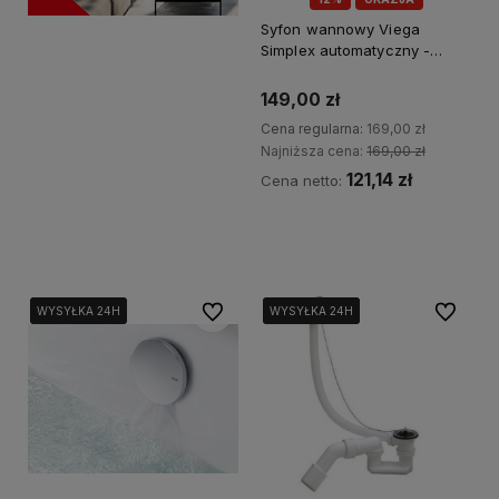
Syfon wannowy Viega
Simplex automatyczny -
chrom 495121
149,00 zł
Cena regularna:
169,00 zł
Najniższa cena:
169,00 zł
121,14 zł
Cena netto:
Kup teraz
Do ulubionych
Do ulubi
WYSYŁKA 24H
WYSYŁKA 24H
WYSYŁKA 24H
WYSYŁKA 24H
WYSYŁKA 24H
WYSYŁKA 24H