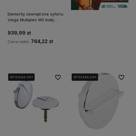
Elementy zewnętrzne syfonu
Viega Multiplex M5 biały
725815
939,99 zł
764,22 zł
Cena netto:
Powiadom o dostępności
Do ulubionych
Do ulubi
WYSYŁKA 24H
WYSYŁKA 24H
WYSYŁKA 24H
WYSYŁKA 24H
WYSYŁKA 24H
WYSYŁKA 24H