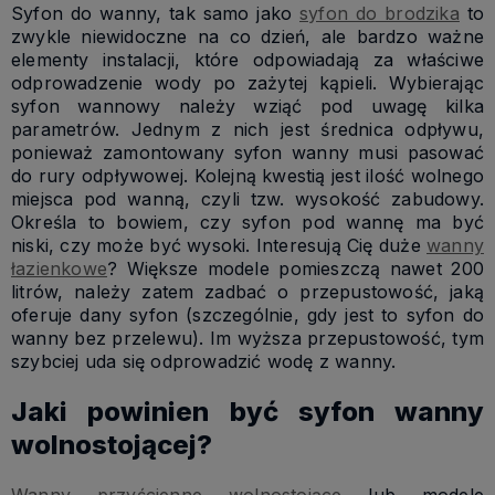
Syfon do wanny, tak samo jako
syfon do brodzika
to
zwykle niewidoczne na co dzień, ale bardzo ważne
elementy instalacji, które odpowiadają za właściwe
odprowadzenie wody po zażytej kąpieli. Wybierając
syfon wannowy należy wziąć pod uwagę kilka
parametrów. Jednym z nich jest średnica odpływu,
ponieważ zamontowany syfon wanny musi pasować
do rury odpływowej. Kolejną kwestią jest ilość wolnego
miejsca pod wanną, czyli tzw. wysokość zabudowy.
Określa to bowiem, czy syfon pod wannę ma być
niski, czy może być wysoki. Interesują Cię duże
wanny
łazienkowe
? Większe modele pomieszczą nawet 200
litrów, należy zatem zadbać o przepustowość, jaką
oferuje dany syfon (szczególnie, gdy jest to syfon do
wanny bez przelewu). Im wyższa przepustowość, tym
szybciej uda się odprowadzić wodę z wanny.
Jaki powinien być syfon wanny
wolnostojącej?