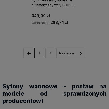
Syfon wannowy McAlpine
automatyczny złoty HC31-
GOLD
349,00 zł
283,74 zł
Cena netto:
Kup teraz
1
2
Syfony wannowe - postaw na
modele od sprawdzonych
producentów!