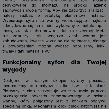
Wanny przyścienne wolnostojące
lub modele
dedykowane do montażu na środku łazienki
zachwycają swoją formą. Aby nie zaburzyć aranżacji,
należy zadbać o estetykę elementów instalacji.
Wybierając syfon do wanny wolnostojącej, najlepiej
zdecydować się na model wykonany z metalu np. z
mosiądzu, stali chromowanej lub nierdzewnej. Metal
nie zaburzy stylu wnętrza. Jeśli wanna jest
zabudowana, kwestie wizualne nie są istotne, dlatego
z powodzeniem można wybrać popularny, lekki,
trwały i tani materiał PVC.
Funkcjonalny syfon dla Twojej
wygody
Dostępne w naszym sklepie syfony posiadają
mechanizmy automatyczne albo tzw. click clack.
Pierwszy z nich zatrzymuje wodę w misie poprzez
przekręcenie pokrętła zamontowanego w ścianie
wanny, który połączony jest z korkiem odpływu
specjalną linką. Mechanizm click clack natomiast nie