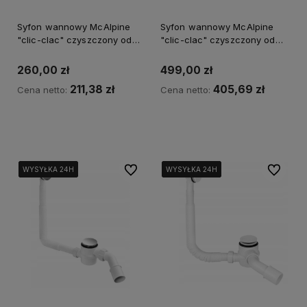
Syfon wannowy McAlpine
Syfon wannowy McAlpine
"clic-clac" czyszczony od
"clic-clac" czyszczony od
góry - czarny
góry - gold
260,00 zł
499,00 zł
211,38 zł
405,69 zł
Cena netto:
Cena netto:
Kup teraz
Kup teraz
Do ulubionych
Do ulubi
WYSYŁKA 24H
WYSYŁKA 24H
WYSYŁKA 24H
WYSYŁKA 24H
WYSYŁKA 24H
WYSYŁKA 24H
WYSYŁKA 24H
WYSYŁKA 24H