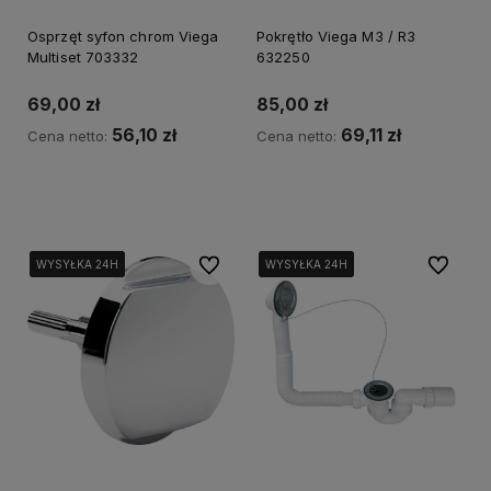
Osprzęt syfon chrom Viega
Pokrętło Viega M3 / R3
Multiset 703332
632250
69,00 zł
85,00 zł
56,10 zł
69,11 zł
Cena netto:
Cena netto:
Kup teraz
Powiadom o dostępności
Do ulubionych
Do ulubi
WYSYŁKA 24H
WYSYŁKA 24H
WYSYŁKA 24H
WYSYŁKA 24H
WYSYŁKA 24H
WYSYŁKA 24H
WYSYŁKA 24H
WYSYŁKA 24H