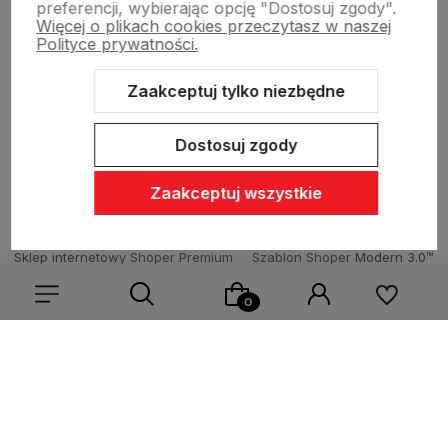
preferencji, wybierając opcję "Dostosuj zgody".
Więcej o plikach cookies przeczytasz w naszej
Sklepy stacjonarne
Polityce prywatności.
Zaakceptuj tylko niezbędne
Obsługa hurtowa
Dostosuj zgody
Zaakceptuj wszystkie
Sklep internetowy Shoper Premium
Szablon Shoper Modern 3.0™
od GrowCommerce
Wybierz coś dla siebie z naszej aktualnej oferty lub zaloguj
się, aby przywrócić dodane produkty do listy z poprzedniej
sesji.