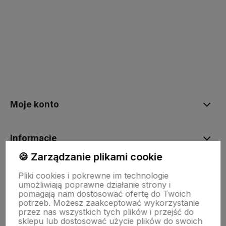
Moje konto
Informacje
🍪 Zarządzanie plikami cookie
O nas
Pliki cookies i pokrewne im technologie
umożliwiają poprawne działanie strony i
pomagają nam dostosować ofertę do Twoich
potrzeb. Możesz zaakceptować wykorzystanie
Dostawa i płatności
przez nas wszystkich tych plików i przejść do
sklepu lub dostosować użycie plików do swoich