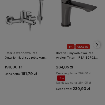
5%
OKAZJA
Bateria wannowa Rea
Bateria umywalkowa Rea
Ontario nikiel szczotkowany -
Avalon Tytan - REA-B2702
Dodatkowy rabat 5% z
dodatkowy rabat z kodem
kodem REA5
REA5
199,00 zł
284,05 zł
161,79 zł
Cena regularna:
299,00 zł
Cena netto:
-5%
Najniższa cena:
284,05 zł
230,93 zł
Cena netto:
Kup teraz
Kup teraz