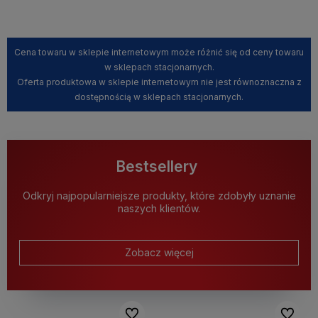
Cena towaru w sklepie internetowym może różnić się od ceny towaru
w sklepach stacjonarnych.
Oferta produktowa w sklepie internetowym nie jest równoznaczna z
dostępnością w sklepach stacjonarnych.
Bestsellery
Odkryj najpopularniejsze produkty, które zdobyły uznanie
naszych klientów.
Zobacz więcej
Do ulubionych
Do ulubi