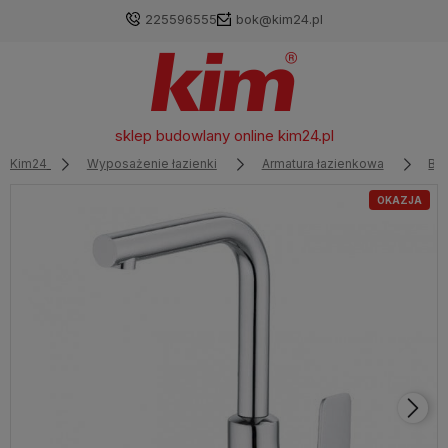
225596555
bok@kim24.pl
sklep budowlany online
kim24.pl
Kim24
Wyposażenie łazienki
Armatura łazienkowa
Ba
OKAZJA