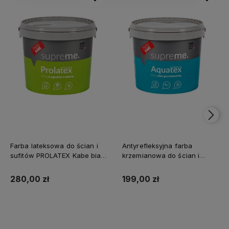
Farba lateksowa do ścian i
Antyrefleksyjna farba
sufitów PROLATEX Kabe biała
krzemianowa do ścian i
SUPREME 10l baza A -
sufitów KABE AQUATEX
matowa
SUPREME 10L BAZA A MAT
280,00 zł
199,00 zł
Kup teraz
Kup teraz