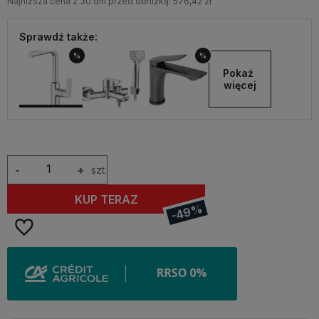
Najniższa cena z 30 dni przed obniżką:
576,42 zł
Sprawdź także:
%
%
Pokaż 
więcej
-
+
szt.
KUP TERAZ
-49%