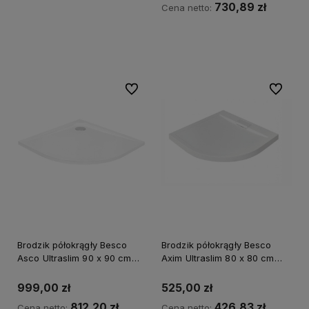
730,89 zł
Cena netto:
Kup teraz
Do ulubionych
Do ulubi
Brodzik półokrągły Besco
Brodzik półokrągły Besco
Asco Ultraslim 90 x 90 cm
Axim Ultraslim 80 x 80 cm
biały - dodatkowo 5%
biały - dodatkowo 5%
RABATU na kod BESCO5
RABATU na kod BESCO5
999,00 zł
525,00 zł
812,20 zł
426,83 zł
Cena netto:
Cena netto: