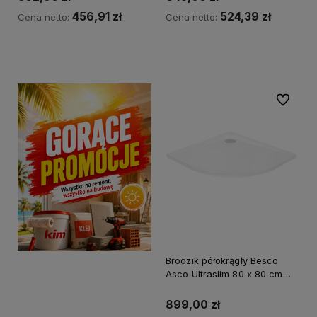
456,91 zł
524,39 zł
Cena netto:
Cena netto:
Kup teraz
Powiadom o dostępności
Do ulubi
Brodzik półokrągły Besco
Asco Ultraslim 80 x 80 cm
biały - dodatkowo 5%
RABATU na kod BESCO5
899,00 zł