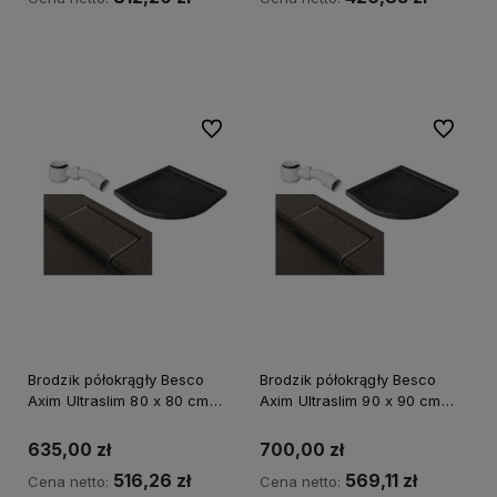
Kup teraz
Kup teraz
Do ulubionych
Do ulubi
Brodzik półokrągły Besco
Brodzik półokrągły Besco
Axim Ultraslim 80 x 80 cm
Axim Ultraslim 90 x 90 cm
czarny - dodatkowo 5%
czarny - dodatkowo 5%
RABATU na kod BESCO5
RABATU na kod BESCO5
635,00 zł
700,00 zł
516,26 zł
569,11 zł
Cena netto:
Cena netto: