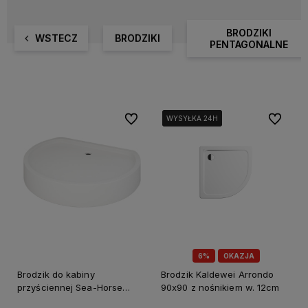
BRODZIKI
WSTECZ
BRODZIKI
PENTAGONALNE
Do ulubionych
Do ulubi
WYSYŁKA 24H
WYSYŁKA 24H
WYSYŁKA 24H
6%
OKAZJA
Brodzik do kabiny
Brodzik Kaldewei Arrondo
przyściennej Sea-Horse
90x90 z nośnikiem w. 12cm
Stylio 80x100