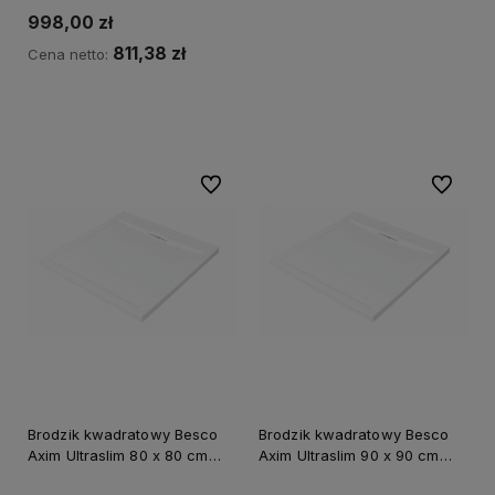
RABATU na kod BESCO5
998,00 zł
811,38 zł
Cena netto:
Powiadom o dostępności
Do ulubionych
Do ulubi
Brodzik kwadratowy Besco
Brodzik kwadratowy Besco
Axim Ultraslim 80 x 80 cm
Axim Ultraslim 90 x 90 cm
biały - dodatkowo 5%
biały - dodatkowo 5%