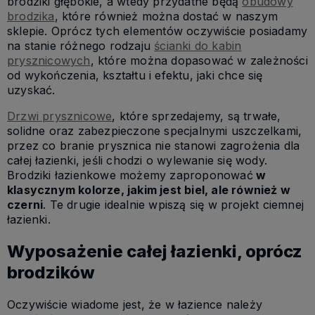
brodziki głębokie, a wtedy przydatne będą
obudowy
brodzika
, które również można dostać w naszym
sklepie. Oprócz tych elementów oczywiście posiadamy
na stanie różnego rodzaju
ścianki do kabin
prysznicowych
, które można dopasować w zależności
od wykończenia, kształtu i efektu, jaki chce się
uzyskać.
Drzwi prysznicowe
, które sprzedajemy, są trwałe,
solidne oraz zabezpieczone specjalnymi uszczelkami,
przez co branie prysznica nie stanowi zagrożenia dla
całej łazienki, jeśli chodzi o wylewanie się wody.
Brodziki łazienkowe możemy zaproponować
w
klasycznym kolorze, jakim jest biel, ale również w
czerni
. Te drugie idealnie wpiszą się w projekt ciemnej
łazienki.
Wyposażenie całej łazienki, oprócz
brodzików
Oczywiście wiadome jest, że w łazience należy