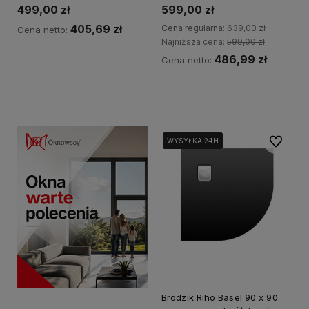
499,00 zł
599,00 zł
405,69 zł
Cena regularna:
639,00 zł
Cena netto:
Najniższa cena:
599,00 zł
486,99 zł
Cena netto:
Kup teraz
Kup teraz
Do ulubi
WYSYŁKA 24H
WYSYŁKA 24H
WYSYŁKA 24H
Brodzik Riho Basel 90 x 90