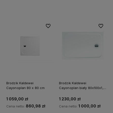
Kup teraz
Kup teraz
Do ulubionych
Do ulubi
Brodzik Kaldewei
Brodzik Kaldewei
Cayonoplan 80 x 80 cm
Cayonoplan biały 80x100x1,8
cm 361647980001
1 059,00 zł
1 230,00 zł
860,98 zł
1 000,00 zł
Cena netto:
Cena netto: