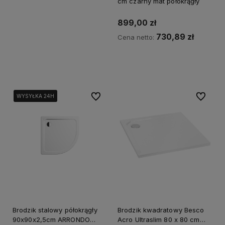
cm czarny mat półokrągły
899,00 zł
730,89 zł
Cena netto:
Kup teraz
Do ulubionych
Do ulubi
WYSYŁKA 24H
WYSYŁKA 24H
WYSYŁKA 24H
Brodzik stalowy półokrągły
Brodzik kwadratowy Besco
90x90x2,5cm ARRONDO
Acro Ultraslim 80 x 80 cm