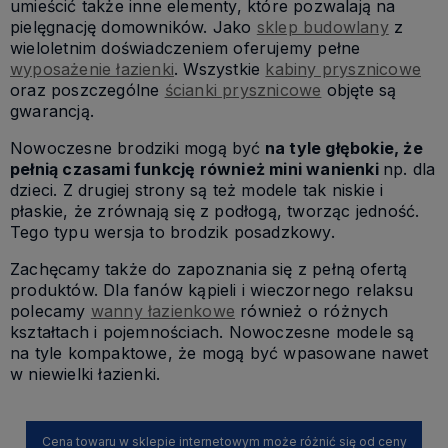
umieścić także inne elementy, które pozwalają na
pielęgnację domowników. Jako
sklep budowlany
z
wieloletnim doświadczeniem oferujemy pełne
wyposażenie łazienki
. Wszystkie
kabiny prysznicowe
oraz poszczególne
ścianki prysznicowe
objęte są
gwarancją.
Nowoczesne brodziki mogą być
na tyle głębokie, że
pełnią czasami funkcję również mini wanienki
np. dla
dzieci. Z drugiej strony są też modele tak niskie i
płaskie, że zrównają się z podłogą, tworząc jedność.
Tego typu wersja to brodzik posadzkowy.
Zachęcamy także do zapoznania się z pełną ofertą
produktów. Dla fanów kąpieli i wieczornego relaksu
polecamy
wanny łazienkowe
również o różnych
kształtach i pojemnościach. Nowoczesne modele są
na tyle kompaktowe, że mogą być wpasowane nawet
w niewielki łazienki.
Cena towaru w sklepie internetowym może różnić się od ceny