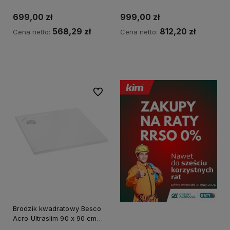
Kaldewei
biały - dodatkowo 5%
RABATU na kod BESCO5
699,00 zł
999,00 zł
568,29 zł
812,20 zł
Cena netto:
Cena netto:
Kup teraz
Powiadom o dostępności
Do ulubionych
Brodzik kwadratowy Besco
Acro Ultraslim 90 x 90 cm
biały - dodatkowo 5%