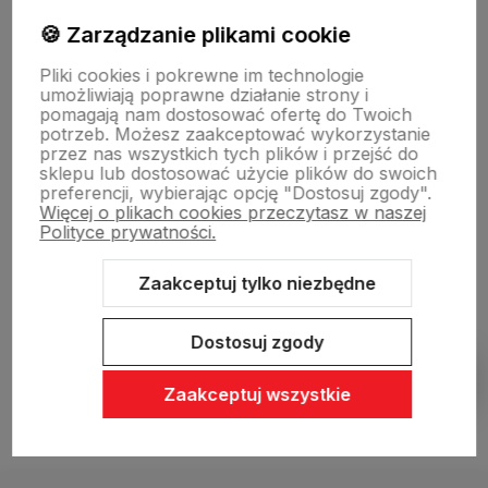
🍪 Zarządzanie plikami cookie
Sklepy stacjonarne
Pliki cookies i pokrewne im technologie
umożliwiają poprawne działanie strony i
pomagają nam dostosować ofertę do Twoich
Obsługa hurtowa
potrzeb. Możesz zaakceptować wykorzystanie
przez nas wszystkich tych plików i przejść do
sklepu lub dostosować użycie plików do swoich
preferencji, wybierając opcję "Dostosuj zgody".
Więcej o plikach cookies przeczytasz w naszej
Polityce prywatności.
Zaakceptuj tylko niezbędne
Sklep internetowy Shoper Premium
Szablon Shoper Modern 3.0™
od GrowCommerce
Dostosuj zgody
Pokaż filtry
Zaakceptuj wszystkie