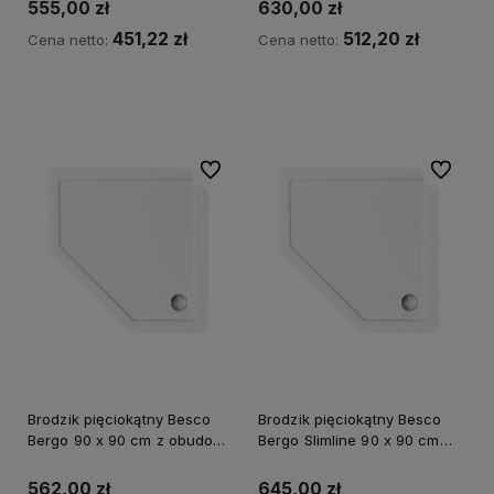
RABATU na kod BESCO5
RABATU na kod BESCO5
555,00 zł
630,00 zł
451,22 zł
512,20 zł
Cena netto:
Cena netto:
Powiadom o dostępności
Powiadom o dostępności
Do ulubionych
Do ulubi
Brodzik pięciokątny Besco
Brodzik pięciokątny Besco
Bergo 90 x 90 cm z obudową
Bergo Slimline 90 x 90 cm
- dodatkowo 5% RABATU na
biały - dodatkowo 5%
kod BESCO5
RABATU na kod BESCO5
562,00 zł
645,00 zł