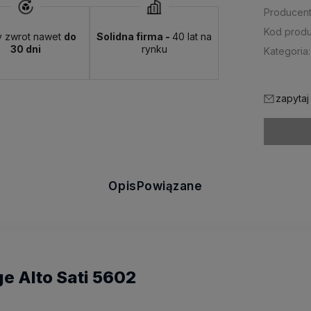
Producent
Kod produ
y zwrot nawet
do
Solidna firma -
40 lat na
30 dni
rynku
Kategoria:
zapytaj
Opis
Powiązane
e Alto Sati 5602