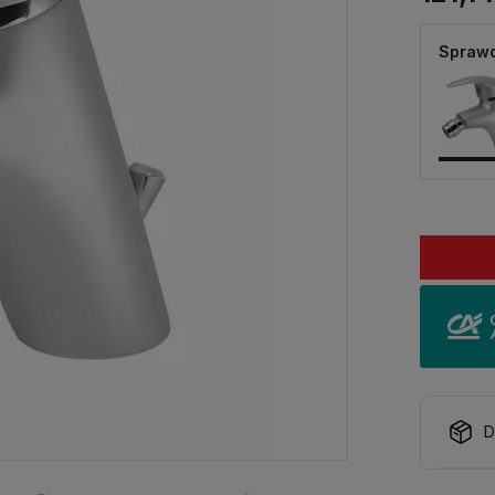
Sprawd
D