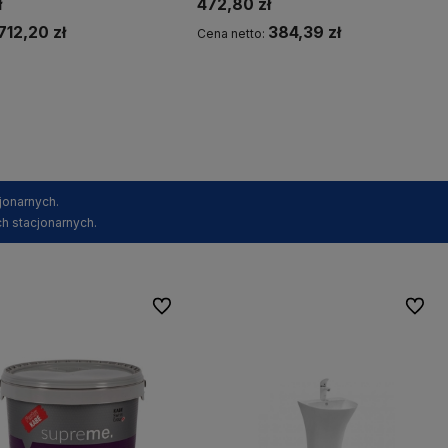
ł
472,80 zł
712,20 zł
384,39 zł
Cena netto:
Kup teraz
Kup teraz
jonarnych.
h stacjonarnych.
Do ulubionych
Do ulu