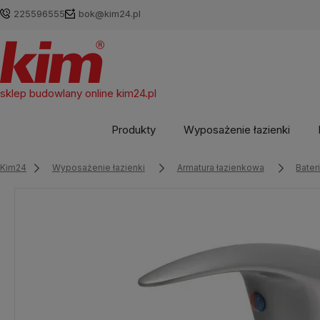
225596555
bok@kim24.pl
sklep budowlany online
kim24.pl
Produkty
Wyposażenie łazienki
Kim24
Wyposażenie łazienki
Armatura łazienkowa
Bater