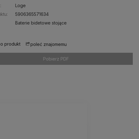
:
Loge
ktu:
5906365571634
Baterie bidetowe stojące
 o produkt
poleć znajomemu
Pobierz PDF