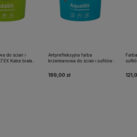
wa do ścian i
Antyrefleksyjna farba
Farba
be biała
krzemianowa do ścian i sufitów
sufi
SUPREME 10l baza A - matowa
KABE AQUATEX SUPREME 10L
SUPR
BAZA A MAT
199,00 zł
121,0
up teraz
Kup teraz