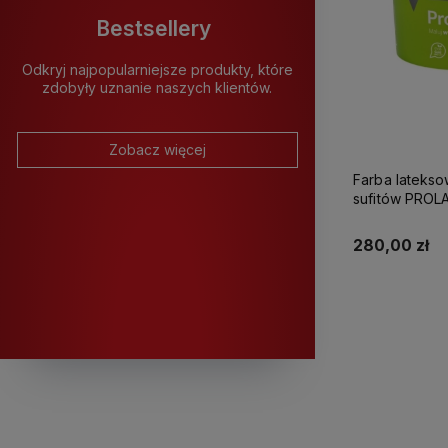
Bestsellery
Odkryj najpopularniejsze produkty, które
zdobyły uznanie naszych klientów.
Zobacz więcej
Farba latekso
sufitów PROLATEX Ka
280,00 zł
K