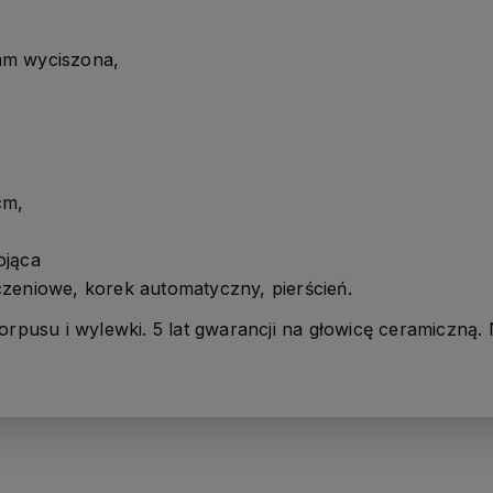
mm wyciszona,
cm,
ojąca
czeniowe, korek automatyczny, pierścień.
orpusu i wylewki. 5 lat gwarancji na głowicę ceramiczną.