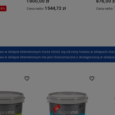
1 900,00 zł
876,00 z
1 544,72 zł
-5%
Cena netto:
Cena netto:
Powiadom o dostępności
ru w sklepie internetowym może różnić się od ceny towaru w sklepach stac
wa w sklepie internetowym nie jest równoznaczna z dostępnością w sklepac
Do ulubionych
Do ulubionych