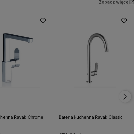
Zobacz więcej
Do ulubionych
Do ulu
uchenna Ravak Chrome
Bateria kuchenna Ravak Classic