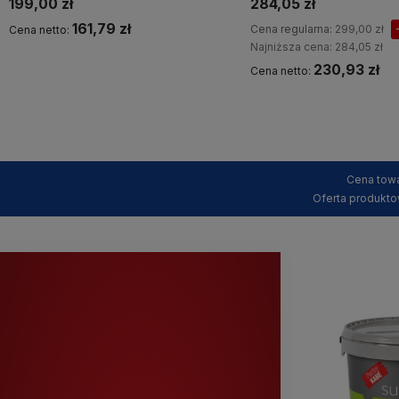
199,00 zł
284,05 zł
161,79 zł
Cena regularna:
299,00 zł
Cena netto:
Najniższa cena:
284,05 zł
230,93 zł
Cena netto:
Kup teraz
Kup teraz
Cena towa
Oferta produkto