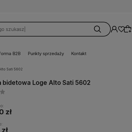
tforma B2B
Punkty sprzedaży
Kontakt
lto Sati 5602
Wybierz coś dla siebie z naszej aktualnej
oferty lub zaloguj się, aby przywrócić dodane
a bidetowa Loge Alto Sati 5602
produkty do listy z poprzedniej sesji.
o:
0 zł
o:
 zł