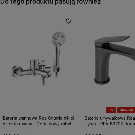
Do tego produktu pasują również
Do ulubionych
5%
OKAZJA
Bateria wannowa Rea Ontario nikiel
Bateria umywalkowa Rea
szczotkowany - Dodatkowy rabat
Tytan - REA-B2702 dod
5% z kodem REA5
rabat z kodem REA5