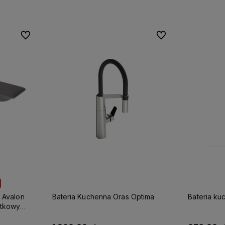
Do ulubionych
Do ulubionych
 Avalon
Bateria Kuchenna Oras Optima
Bateria k
atkowy