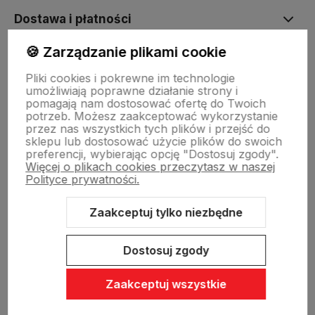
Dostawa i płatności
🍪 Zarządzanie plikami cookie
Sklepy stacjonarne
Pliki cookies i pokrewne im technologie
umożliwiają poprawne działanie strony i
pomagają nam dostosować ofertę do Twoich
Obsługa hurtowa
potrzeb. Możesz zaakceptować wykorzystanie
przez nas wszystkich tych plików i przejść do
sklepu lub dostosować użycie plików do swoich
preferencji, wybierając opcję "Dostosuj zgody".
Więcej o plikach cookies przeczytasz w naszej
Polityce prywatności.
Zaakceptuj tylko niezbędne
Sklep internetowy Shoper Premium
Szablon Shoper Modern 3.0™
od GrowCommerce
Dostosuj zgody
Zaakceptuj wszystkie