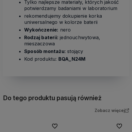
Tylko najlepsze materiały, których jakość
potwierdzamy badaniami w laboratorium
rekomendujemy dokupienie korka
uniwersalnego w kolorze baterii
Wykończenie:
nero
Rodzaj baterii
: jednouchwytowa,
mieszaczowa
Sposób montażu
: stojący
Kod produktu:
BQA_N24M
Do tego produktu pasują również
Zobacz więcej
Do ulubionych
Do ulubi