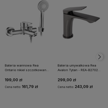
Bateria wannowa Rea
Bateria umywalkowa Rea
Ontario nikiel szczotkowany -
Avalon Tytan - REA-B2702
Dodatkowy rabat 5% z
dodatkowy rabat z kodem
kodem REA5
REA5
199,00 zł
299,00 zł
161,79 zł
243,09 zł
Cena netto:
Cena netto:
Kup teraz
Kup teraz