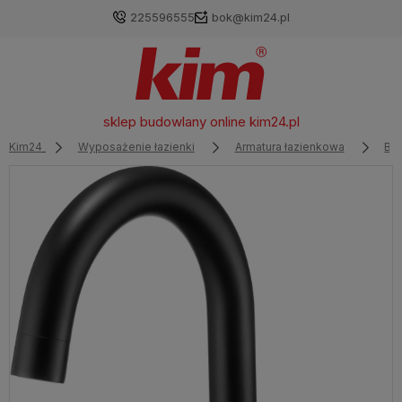
225596555
bok@kim24.pl
sklep budowlany online
kim24.pl
Kim24
Wyposażenie łazienki
Armatura łazienkowa
Ba