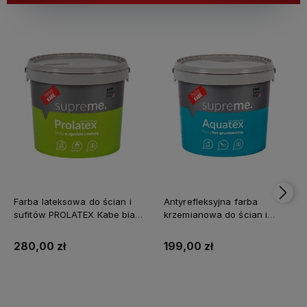
Farba lateksowa do ścian i
Antyrefleksyjna farba
sufitów PROLATEX Kabe biała
krzemianowa do ścian i
SUPREME 10l baza A -
sufitów KABE AQUATEX
matowa
SUPREME 10L BAZA A MAT
280,00 zł
199,00 zł
Kup teraz
Kup teraz