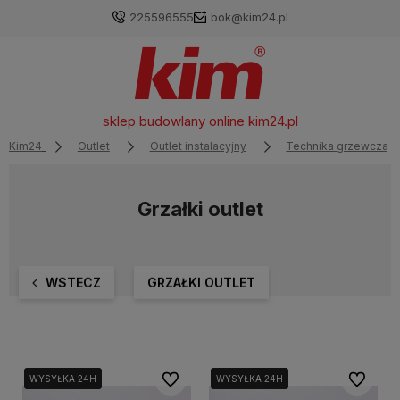
225596555
bok@kim24.pl
sklep budowlany online
kim24.pl
Kim24
Outlet
Outlet instalacyjny
Technika grzewcza ou
Grzałki outlet
WSTECZ
GRZAŁKI OUTLET
Do ulubionych
Do ulubi
WYSYŁKA 24H
WYSYŁKA 24H
WYSYŁKA 24H
WYSYŁKA 24H