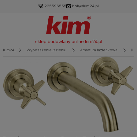
225596555
bok@kim24.pl
sklep budowlany online
kim24.pl
Kim24
Wyposażenie łazienki
Armatura łazienkowa
Ba