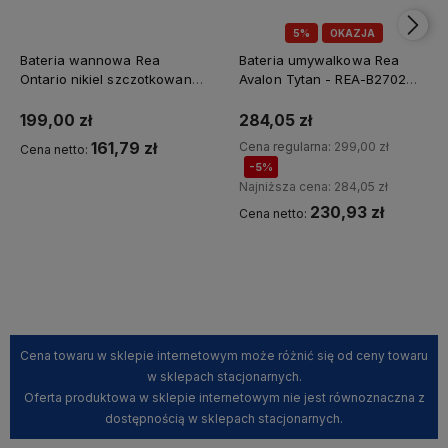
5%
OKAZJA
Bateria wannowa Rea
Bateria umywalkowa Rea
Ontario nikiel szczotkowany -
Avalon Tytan - REA-B2702
Dodatkowy rabat 5% z
dodatkowy rabat z kodem
kodem REA5
REA5
199,00 zł
284,05 zł
161,79 zł
Cena regularna:
299,00 zł
Cena netto:
-5%
Najniższa cena:
284,05 zł
230,93 zł
Cena netto:
Kup teraz
Kup teraz
Cena towaru w sklepie internetowym może różnić się od ceny towaru
w sklepach stacjonarnych.
Oferta produktowa w sklepie internetowym nie jest równoznaczna z
dostępnością w sklepach stacjonarnych.