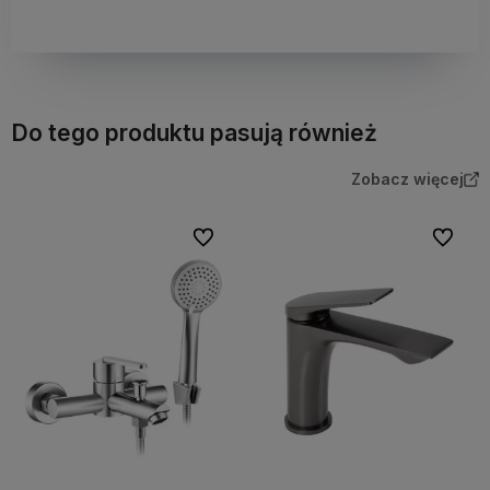
Do tego produktu pasują również
Zobacz więcej
Do ulubionych
Do ulubi