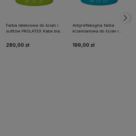
Farba lateksowa do ścian i
Antyrefleksyjna farba
sufitów PROLATEX Kabe biała
krzemianowa do ścian i
SUPREME 10l baza A -
sufitów KABE AQUATEX
matowa
SUPREME 10L BAZA A MAT
280,00 zł
199,00 zł
Kup teraz
Kup teraz