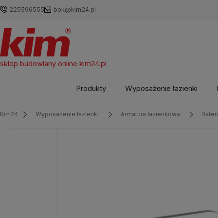
225596555
bok@kim24.pl
sklep budowlany online
kim24.pl
Produkty
Wyposażenie łazienki
Kim24
Wyposażenie łazienki
Armatura łazienkowa
Bate