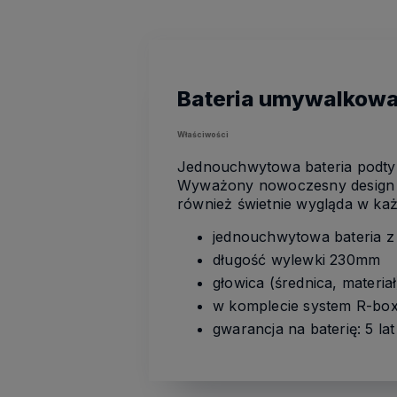
Bateria umywalkow
Właściwości
Jednouchwytowa bateria podtyn
Wyważony nowoczesny design ba
również świetnie wygląda w każ
jednouchwytowa bateria z
długość wylewki 230mm
głowica (średnica, materia
w komplecie system R-bo
gwarancja na baterię: 5 lat