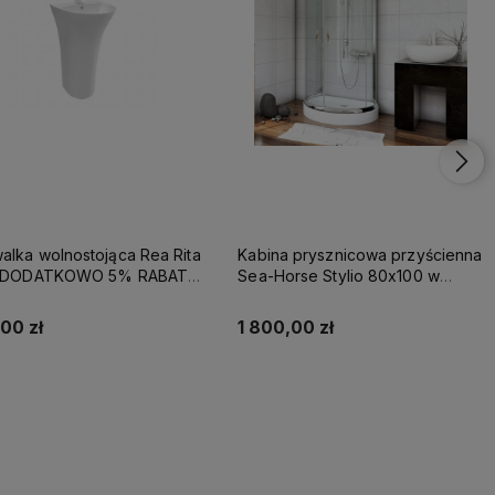
lka wolnostojąca Rea Rita
Kabina prysznicowa przyścienna
- DODATKOWO 5% RABATU
Sea-Horse Stylio 80x100 w
OD REA5
komplecie z brodzikiem - szkło
przezroczyste
00 zł
1 800,00 zł
Kup teraz
Kup teraz