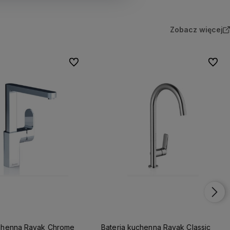
Zobacz więcej
Do ulubionych
Do ulu
uchenna Ravak Chrome
Bateria kuchenna Ravak Classic