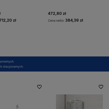
ł
472,80 zł
712,20 zł
384,39 zł
Cena netto:
Kup teraz
Kup teraz
jonarnych.
h stacjonarnych.
Do ulubionych
Do ulu