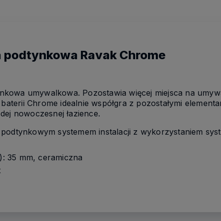
a podtynkowa Ravak Chrome
kowa umywalkowa. Pozostawia więcej miejsca na umywalc
terii Chrome idealnie współgra z pozostałymi elementa
dej nowoczesnej łazience.
 podtynkowym systemem instalacji z wykorzystaniem sy
ł): 35 mm, ceramiczna
x