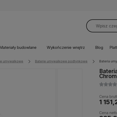
Materiały budowlane
Wykończenie wnętrz
Blog
Pla
rie umywalkowe
Baterie umywalkowe podtynkowe
Bateria u
Bater
Chrom
Cena brutt
1 151,
Cena nett