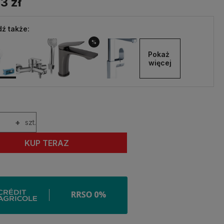
3 zł
ź także:
%
Pokaż 
więcej
+
szt.
KUP TERAZ