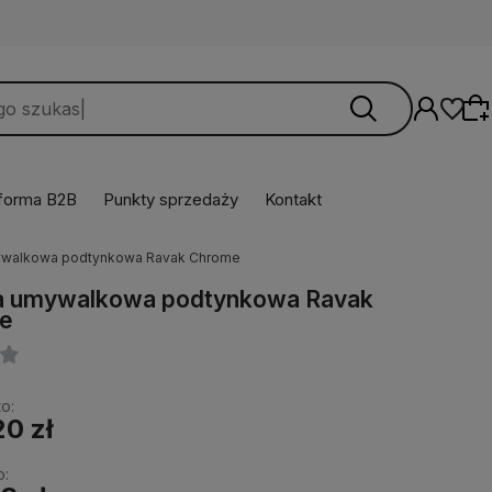
tforma B2B
Punkty sprzedaży
Kontakt
mywalkowa podtynkowa Ravak Chrome
Wybierz coś dla siebie z naszej aktualnej
ia umywalkowa podtynkowa Ravak
oferty lub zaloguj się, aby przywrócić dodane
e
produkty do listy z poprzedniej sesji.
o:
20 zł
o: