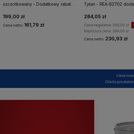
szczotkowany - Dodatkowy rabat
Tytan - REA-B2702 dod
5% z kodem REA5
rabat z kodem REA5
199,00 zł
284,05 zł
161,79 zł
Cena regularna:
299,00 zł
Cena netto:
Najniższa cena:
284,05 zł
230,93 zł
Cena netto:
Kup teraz
Kup teraz
Cena towa
Oferta produkto