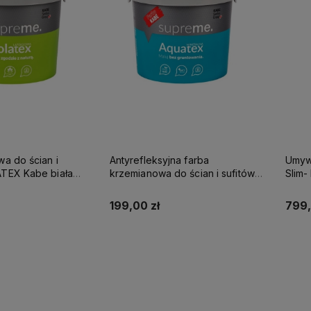
wa do ścian i
Antyrefleksyjna farba
Umywa
be biała
krzemianowa do ścian i sufitów
Slim
SUPREME 10l baza A - matowa
KABE AQUATEX SUPREME 10L
NA K
BAZA A MAT
199,00 zł
799,
up teraz
Kup teraz