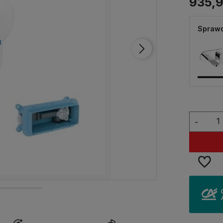
935,9
Sprawd
-