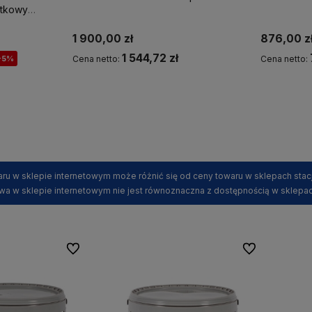
atkowy
1 900,00 zł
876,00 z
1 544,72 zł
-5%
Cena netto:
Cena netto:
Powiadom o dostępności
ru w sklepie internetowym może różnić się od ceny towaru w sklepach stac
wa w sklepie internetowym nie jest równoznaczna z dostępnością w sklepac
Do ulubionych
Do ulubionych