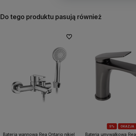
Do tego produktu pasują również
Do ulubionych
5%
OKAZJA
Bateria wannowa Rea Ontario nikiel
Bateria umywalkowa Rea