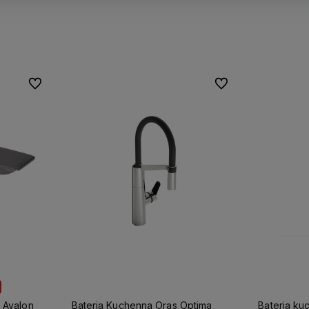
Do ulubionych
Do ulubionych
 Avalon
Bateria Kuchenna Oras Optima
Bateria k