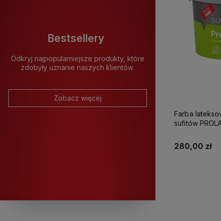
Bestsellery
Odkryj najpopularniejsze produkty, które
zdobyły uznanie naszych klientów.
Zobacz więcej
Farba latekso
sufitów PROLATEX Ka
280,00 zł
K