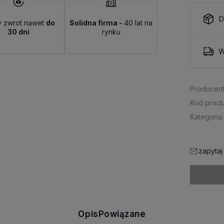
D
y zwrot nawet
do
Solidna firma -
40 lat na
30 dni
rynku
W
Producent
Kod produ
Kategoria:
zapytaj
Opis
Powiązane