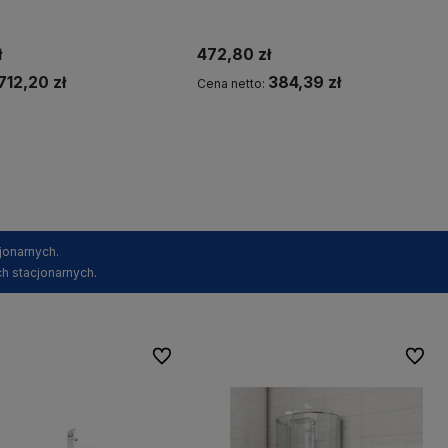
ł
472,80 zł
712,20 zł
384,39 zł
Cena netto:
Kup teraz
Kup teraz
jonarnych.
h stacjonarnych.
Do ulubionych
Do ulu