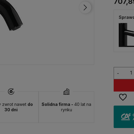
707,8
Sprawd
-
y zwrot nawet
do
Solidna firma -
40 lat na
30 dni
rynku