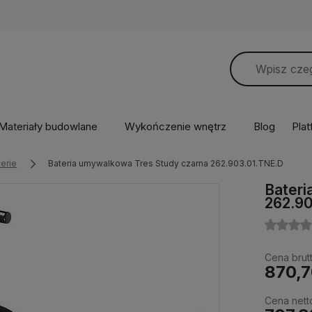
Materiały budowlane
Wykończenie wnętrz
Blog
Pla
erie
Bateria umywalkowa Tres Study czarna 262.903.01.TNE.D
Bateri
262.9
Cena brutt
870,7
Cena nett