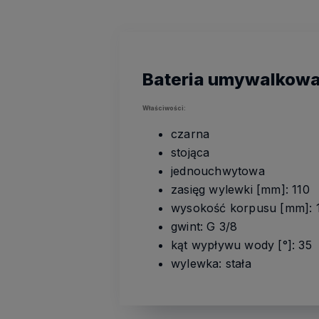
Bateria umywalkowa
Właściwości:
czarna
stojąca
jednouchwytowa
zasięg wylewki [mm]: 110
wysokość korpusu [mm]: 
gwint: G 3/8
kąt wypływu wody [°]: 35
wylewka: stała