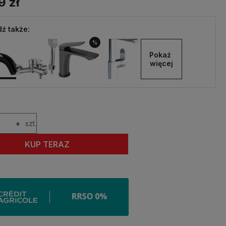
9 zł
ź także:
%
Pokaż 
więcej
+
szt.
KUP TERAZ