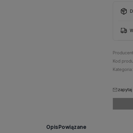
D
W
Producent
Kod produ
Kategoria:
zapytaj
Opis
Powiązane