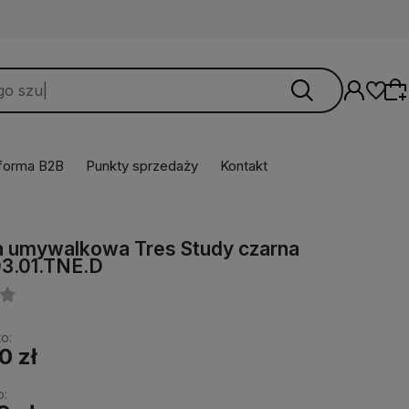
tforma B2B
Punkty sprzedaży
Kontakt
Wybierz coś dla siebie z naszej aktualnej
a umywalkowa Tres Study czarna
oferty lub zaloguj się, aby przywrócić dodane
03.01.TNE.D
produkty do listy z poprzedniej sesji.
o:
0 zł
o: