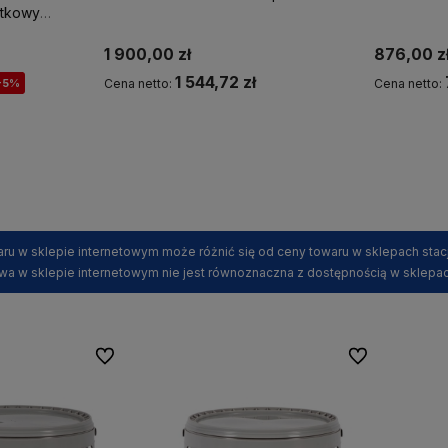
atkowy
1 900,00 zł
876,00 z
1 544,72 zł
-5%
Cena netto:
Cena netto:
Powiadom o dostępności
ru w sklepie internetowym może różnić się od ceny towaru w sklepach stac
wa w sklepie internetowym nie jest równoznaczna z dostępnością w sklepac
Do ulubionych
Do ulubionych