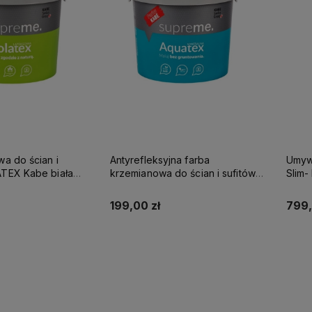
wa do ścian i
Antyrefleksyjna farba
Umywa
be biała
krzemianowa do ścian i sufitów
Slim
SUPREME 10l baza A - matowa
KABE AQUATEX SUPREME 10L
NA K
BAZA A MAT
199,00 zł
799,
up teraz
Kup teraz