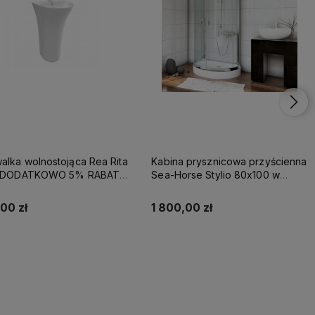
lka wolnostojąca Rea Rita
Kabina prysznicowa przyścienna
- DODATKOWO 5% RABATU
Sea-Horse Stylio 80x100 w
OD REA5
komplecie z brodzikiem - szkło
przezroczyste
00 zł
1 800,00 zł
Kup teraz
Kup teraz