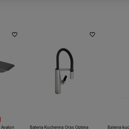
Do ulubionych
Do ulubionych
 Avalon
Bateria Kuchenna Oras Optima
Bateria k