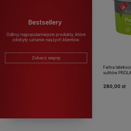
Bestsellery
Odkryj najpopularniejsze produkty, które
zdobyły uznanie naszych klientów.
Zobacz więcej
Farba latekso
sufitów PROLATEX Ka
280,00 zł
K