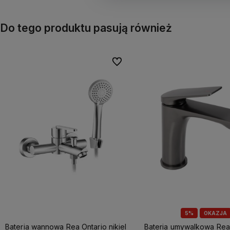
Do tego produktu pasują również
Do ulubionych
5%
OKAZJA
Bateria wannowa Rea Ontario nikiel
Bateria umywalkowa Rea