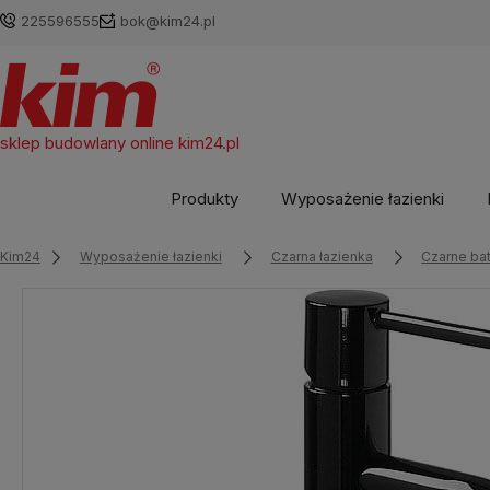
225596555
bok@kim24.pl
sklep budowlany online
kim24.pl
Produkty
Wyposażenie łazienki
Kim24
Wyposażenie łazienki
Czarna łazienka
Czarne bat