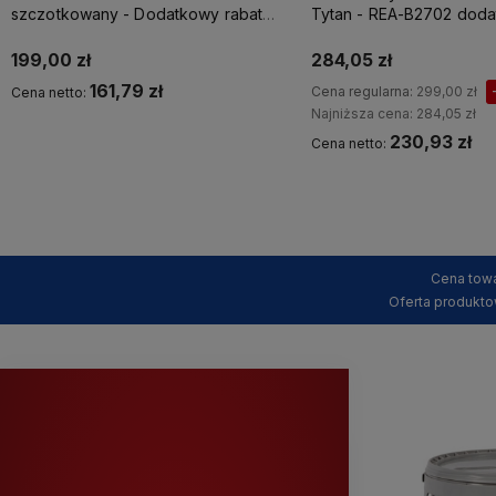
szczotkowany - Dodatkowy rabat
Tytan - REA-B2702 dod
5% z kodem REA5
rabat z kodem REA5
199,00 zł
284,05 zł
161,79 zł
Cena regularna:
299,00 zł
Cena netto:
Najniższa cena:
284,05 zł
230,93 zł
Cena netto:
Kup teraz
Kup teraz
Cena towa
Oferta produkto