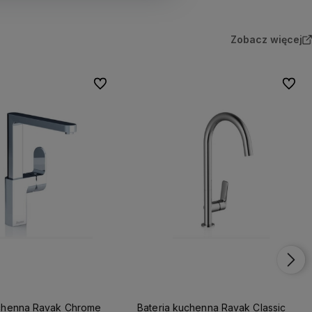
Zobacz więcej
Do ulubionych
Do ulu
uchenna Ravak Chrome
Bateria kuchenna Ravak Classic