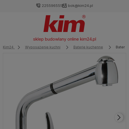
225596555
bok@kim24.pl
sklep budowlany online
kim24.pl
Kim24
Wyposażenie kuchni
Baterie kuchenne
Bateria