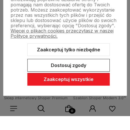
pomagają nam dostosować ofertę do Twoich
potrzeb. Możesz zaakceptować wykorzystanie
Dostawa i płatności
przez nas wszystkich tych plików i przejść do
sklepu lub dostosować użycie plików do swoich
preferencji, wybierając opcję "Dostosuj zgody".
Więcej o plikach cookies przeczytasz w naszej
Sklepy stacjonarne
Polityce prywatności.
Zaakceptuj tylko niezbędne
Obsługa hurtowa
Dostosuj zgody
Zaakceptuj wszystkie
Sklep internetowy Shoper Premium
Szablon Shoper Modern 3.0™
od GrowCommerce