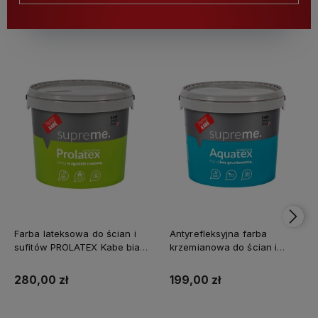
Farba lateksowa do ścian i
Antyrefleksyjna farba
sufitów PROLATEX Kabe biała
krzemianowa do ścian i
SUPREME 10l baza A -
sufitów KABE AQUATEX
matowa
SUPREME 10L BAZA A MAT
280,00 zł
199,00 zł