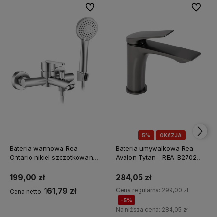
Do ulubionych
Do ulubi
5%
OKAZJA
Bateria wannowa Rea
Bateria umywalkowa Rea
Ontario nikiel szczotkowany -
Avalon Tytan - REA-B2702
Dodatkowy rabat 5% z
dodatkowy rabat z kodem
kodem REA5
REA5
199,00 zł
284,05 zł
161,79 zł
Cena regularna:
299,00 zł
Cena netto:
-5%
Najniższa cena:
284,05 zł