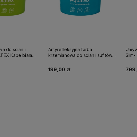
wa do ścian i
Antyrefleksyjna farba
Umywa
be biała
krzemianowa do ścian i sufitów
Slim
SUPREME 10l baza A - matowa
KABE AQUATEX SUPREME 10L
NA K
BAZA A MAT
199,00 zł
799,
up teraz
Kup teraz