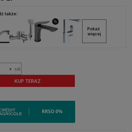
ź także:
%
Pokaż 
więcej
+
szt.
KUP TERAZ