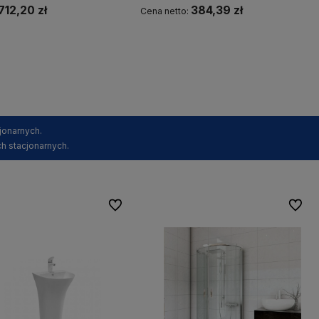
712,20 zł
384,39 zł
Cena netto:
Kup teraz
Kup teraz
jonarnych.
h stacjonarnych.
Do ulubionych
Do ulu