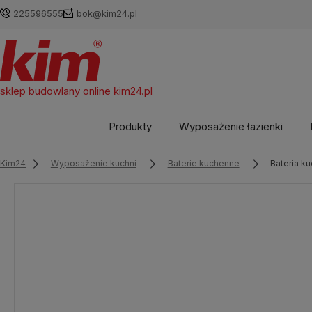
225596555
bok@kim24.pl
sklep budowlany online
kim24.pl
Produkty
Wyposażenie łazienki
Kim24
Wyposażenie kuchni
Baterie kuchenne
Bateria k