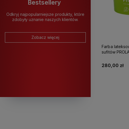
Bestsellery
Odkryj najpopularniejsze produkty, które
zdobyły uznanie naszych klientów.
Zobacz więcej
Farba latekso
sufitów PROLATEX Ka
280,00 zł
K