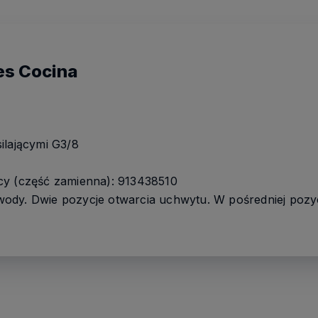
es Cocina
ilającymi G3/8
cy (część zamienna): 913438510
ody. Dwie pozycje otwarcia uchwytu. W pośredniej pozyc