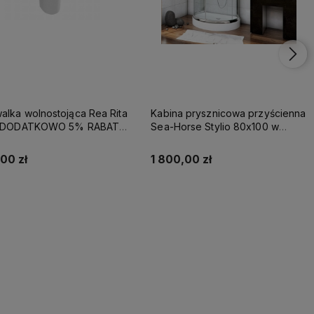
lka wolnostojąca Rea Rita
Kabina prysznicowa przyścienna
- DODATKOWO 5% RABATU
Sea-Horse Stylio 80x100 w
OD REA5
komplecie z brodzikiem - szkło
przezroczyste
00 zł
1 800,00 zł
Kup teraz
Kup teraz