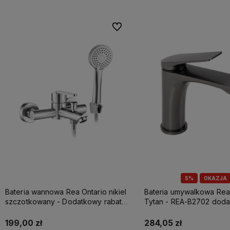
Do ulubionych
5%
OKAZJA
Bateria wannowa Rea Ontario nikiel
Bateria umywalkowa Rea
szczotkowany - Dodatkowy rabat
Tytan - REA-B2702 dod
5% z kodem REA5
rabat z kodem REA5
199,00 zł
284,05 zł