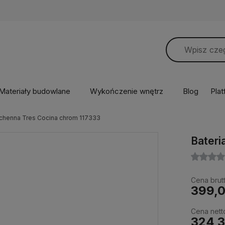
Materiały budowlane
Wykończenie wnętrz
Blog
Pla
uchenna Tres Cocina chrom 117333
Bateri
Cena brutt
399,0
Cena nett
324,3