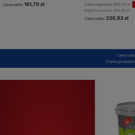
161,79 zł
Cena regularna:
299,00 zł
Cena netto:
Najniższa cena:
284,05 zł
230,93 zł
Cena netto:
Kup teraz
Kup teraz
Cena towa
Oferta produkto