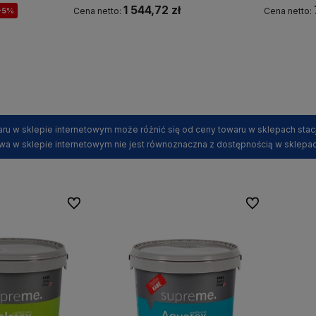
1 544,72 zł
-5%
Cena netto:
Cena netto:
Powiadom o dostępności
ru w sklepie internetowym może różnić się od ceny towaru w sklepach stac
wa w sklepie internetowym nie jest równoznaczna z dostępnością w sklepac
Do ulubionych
Do ulubionych