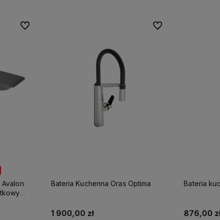
Do ulubionych
Do ulubionych
 Avalon
Bateria Kuchenna Oras Optima
Bateria k
atkowy
1 900,00 zł
876,00 z