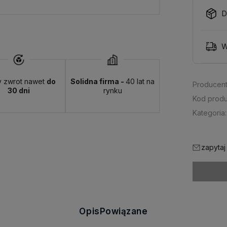
D
W
y zwrot nawet
do
Solidna firma -
40 lat na
Producent
30 dni
rynku
Kod produ
Kategoria:
zapytaj
Opis
Powiązane