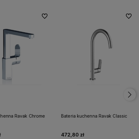
Do ulubionych
Do ulu
uchenna Ravak Chrome
Bateria kuchenna Ravak Classic
ł
472,80 zł