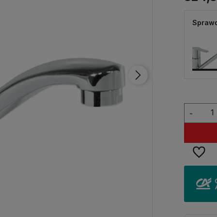
Sprawd
-