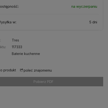
ostępność:
na wyczerpaniu
ysyłka w:
5 dni
:
Tres
ktu:
117333
Baterie kuchenne
 o produkt
poleć znajomemu
Pobierz PDF