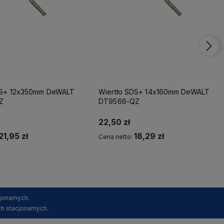
DS+ 12x350mm DeWALT
Wiertło SDS+ 14x160mm DeWALT
Z
DT9566-QZ
22,50 zł
21,95 zł
18,29 zł
Cena netto:
Kup teraz
Kup teraz
jonarnych.
h stacjonarnych.