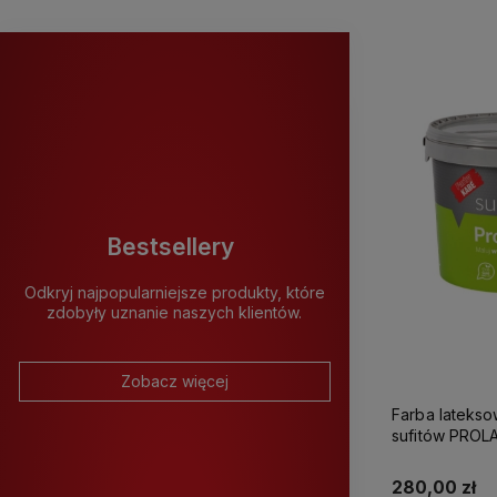
Bestsellery
Odkryj najpopularniejsze produkty, które
zdobyły uznanie naszych klientów.
Zobacz więcej
Farba latekso
sufitów PROLATEX Ka
280,00 zł