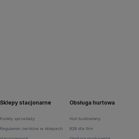
Kup teraz
Kup teraz
Sklepy stacjonarne
Obsługa hurtowa
Punkty sprzedaży
Hurt budowlany
Regulamin zwrotów w sklepach
B2B dla firm
stacjonarnych
Obsługa producenta