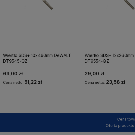
Wiertło SDS+ 10x460mm DeWALT
Wiertło SDS+ 12x260m
DT9545-QZ
DT9554-QZ
63,00 zł
29,00 zł
51,22 zł
23,58 zł
Cena netto:
Cena netto:
Kup teraz
Powiadom o dostępności
Cena towa
Oferta produkto