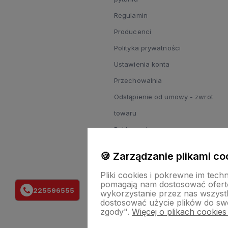
Regulamin
Producenci
Polityka prywatności
Ustawienia konta
Przechowalnia
Odstąpienie od umowy - zwrot
towaru
Reklamacje
Zgody
🍪 Zarządzanie plikami co
Regulamin zapisu do newslettera
Pliki cookies i pokrewne im tech
pomagają nam dostosować ofert
225596555
wykorzystanie przez nas wszystki
dostosować użycie plików do swo
zgody".
Więcej o plikach cookies