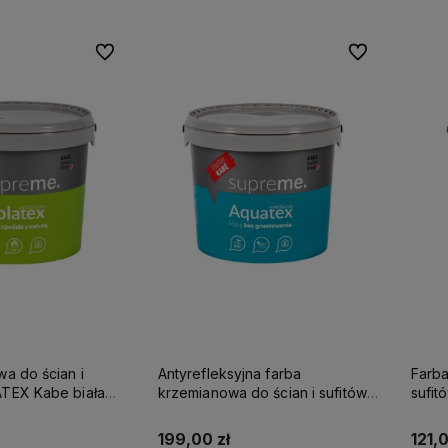
Do ulubionych
Do ulubionych
wa do ścian i
Antyrefleksyjna farba
Farba
be biała
krzemianowa do ścian i sufitów
sufi
SUPREME 10l baza A - matowa
KABE AQUATEX SUPREME 10L
SUPR
BAZA A MAT
199,00 zł
121,0