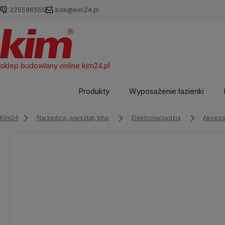
225596555
bok@kim24.pl
sklep budowlany online
kim24.pl
Produkty
Wyposażenie łazienki
Kim24
Narzędzia, warsztat, bhp
Elektronarzędzia
Akcesor