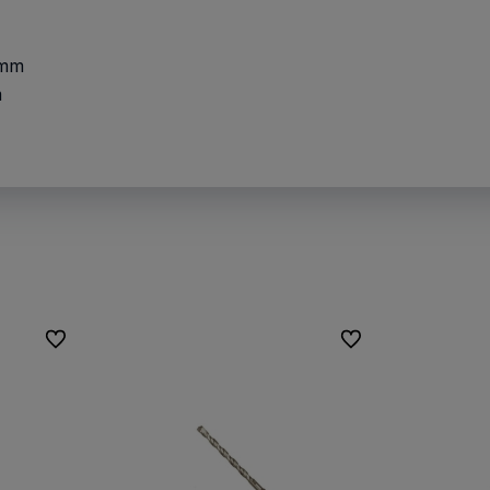
 mm
m
Do ulubionych
Do ulubionych