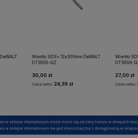
m DeWALT
Wiertło SDS+ 12x300mm DeWALT
Wiertło S
DT9555-QZ
DT9556-Q
30,00 zł
27,00 zł
24,39 zł
Cena netto:
Cena netto:
Kup teraz
ru w sklepie internetowym może różnić się od ceny towaru w sklepach stac
wa w sklepie internetowym nie jest równoznaczna z dostępnością w sklepac