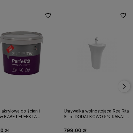
Do ulubionych
Do ulu
 akrylowa do ścian i
Umywalka wolnostojąca Rea Rita
tów KABE PERFEKTA
Slim- DODATKOWO 5% RABATU
EME 10L BAZA A
NA KOD REA5
0 zł
799,00 zł