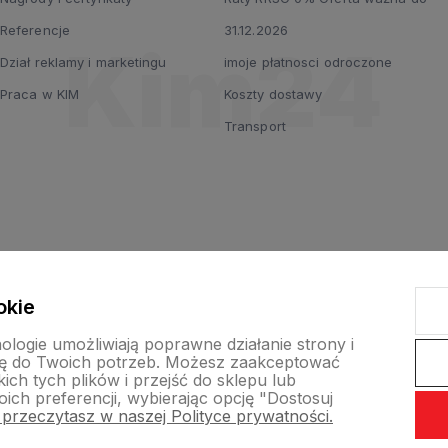
Referencje
31.12.2026
Dział reklamy i marketingu
imoje płatnosci odroczone
Praca w KIM
Koszty dostawy
Transport
okie
nologie umożliwiają poprawne działanie strony i
ę do Twoich potrzeb. Możesz zaakceptować
ch tych plików i przejść do sklepu lub
ich preferencji, wybierając opcję "Dostosuj
 przeczytasz w naszej Polityce prywatności.