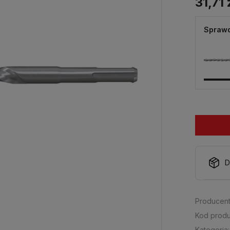
31,71 
Sprawd
D
Producent
Kod produ
Kategoria: