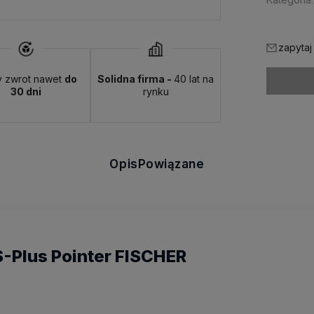
zapytaj
y zwrot nawet
do
Solidna firma -
40 lat na
30 dni
rynku
Opis
Powiązane
-Plus Pointer FISCHER