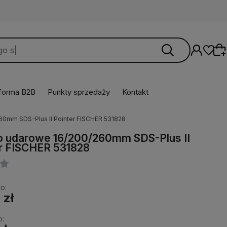
tforma B2B
Punkty sprzedaży
Kontakt
60mm SDS-Plus II Pointer FISCHER 531828
Wybierz coś dla siebie z naszej aktualnej
o udarowe 16/200/260mm SDS-Plus II
oferty lub zaloguj się, aby przywrócić dodane
r FISCHER 531828
produkty do listy z poprzedniej sesji.
o:
 zł
o: