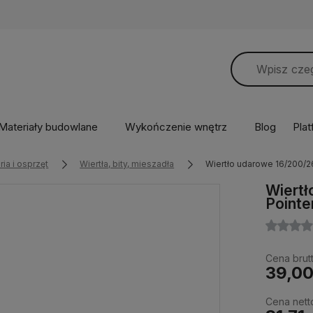
Materiały budowlane
Wykończenie wnętrz
Blog
Pla
ia i osprzęt
Wiertła, bity, mieszadła
Wiertło udarowe 16/200/2
Wiertł
Pointe
Cena brutt
39,00
Cena nett