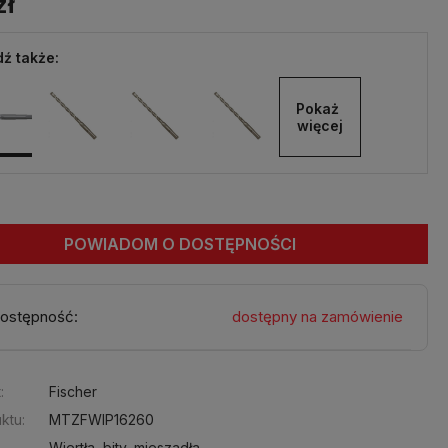
zł
ź także:
Pokaż 
więcej
POWIADOM O DOSTĘPNOŚCI
ostępność:
dostępny na zamówienie
:
Fischer
ktu:
MTZFWIP16260
Wiertła, bity, mieszadła