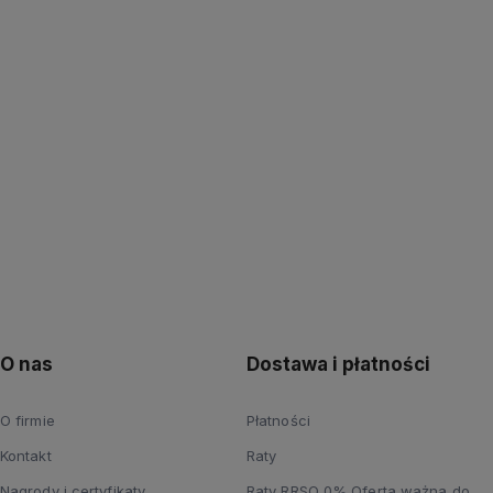
up teraz
Kup teraz
O nas
Dostawa i płatności
O firmie
Płatności
Kontakt
Raty
Nagrody i certyfikaty
Raty RRSO 0% Oferta ważna do