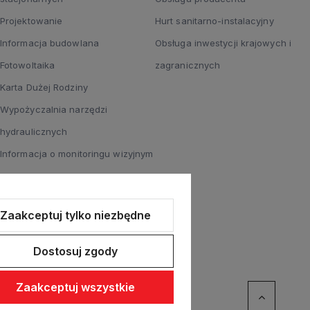
Projektowanie
Hurt sanitarno-instalacyjny
Informacja budowlana
Obsługa inwestycji krajowych i
Fotowoltaika
zagranicznych
Karta Dużej Rodziny
Wypożyczalnia narzędzi
hydraulicznych
Informacja o monitoringu wizyjnym
Zaakceptuj tylko niezbędne
Dostosuj zgody
Zaakceptuj wszystkie