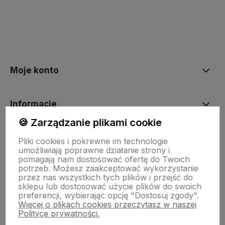
Moje konto
Informacje
🍪 Zarządzanie plikami cookie
O nas
Pliki cookies i pokrewne im technologie
umożliwiają poprawne działanie strony i
pomagają nam dostosować ofertę do Twoich
potrzeb. Możesz zaakceptować wykorzystanie
Dostawa i płatności
przez nas wszystkich tych plików i przejść do
sklepu lub dostosować użycie plików do swoich
preferencji, wybierając opcję "Dostosuj zgody".
Więcej o plikach cookies przeczytasz w naszej
Sklepy stacjonarne
Polityce prywatności.