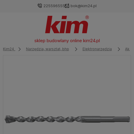
225596555
bok@kim24.pl
sklep budowlany online
kim24.pl
Kim24
Narzędzia, warsztat, bhp
Elektronarzędzia
Akce