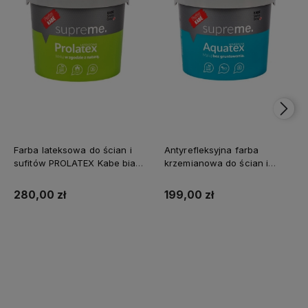
Farba lateksowa do ścian i
Antyrefleksyjna farba
sufitów PROLATEX Kabe biała
krzemianowa do ścian i
SUPREME 10l baza A -
sufitów KABE AQUATEX
matowa
SUPREME 10L BAZA A MAT
280,00 zł
199,00 zł
Kup teraz
Kup teraz