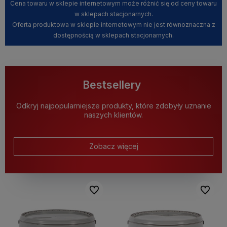
Cena towaru w sklepie internetowym może różnić się od ceny towaru
w sklepach stacjonarnych.
Oferta produktowa w sklepie internetowym nie jest równoznaczna z
dostępnością w sklepach stacjonarnych.
Bestsellery
Odkryj najpopularniejsze produkty, które zdobyły uznanie
naszych klientów.
Zobacz więcej
Do ulubionych
Do ulubi