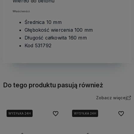
Wiertło do betonu
Właściwości
Średnica 10 mm
Głębokość wiercenia 100 mm
Długość całkowita 160 mm
Kod 531792
Do tego produktu pasują również
Zobacz więcej
Do ulubionych
Do ulubi
WYSYŁKA 24H
WYSYŁKA 24H