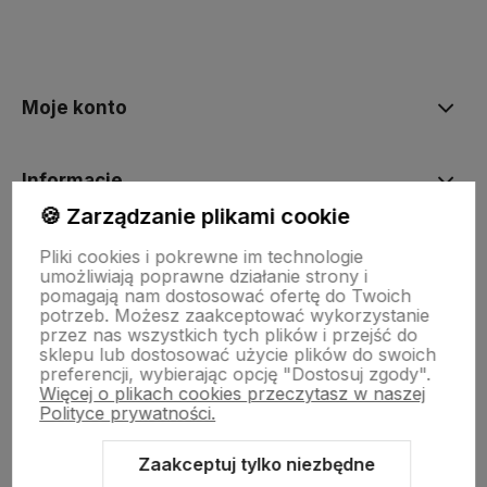
Moje konto
Informacje
🍪 Zarządzanie plikami cookie
O nas
Pliki cookies i pokrewne im technologie
umożliwiają poprawne działanie strony i
pomagają nam dostosować ofertę do Twoich
potrzeb. Możesz zaakceptować wykorzystanie
Dostawa i płatności
przez nas wszystkich tych plików i przejść do
sklepu lub dostosować użycie plików do swoich
preferencji, wybierając opcję "Dostosuj zgody".
Więcej o plikach cookies przeczytasz w naszej
Sklepy stacjonarne
Polityce prywatności.
Zaakceptuj tylko niezbędne
Obsługa hurtowa