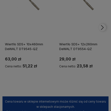
Wiertło SDS+ 10x460mm
Wiertło SDS+ 12x260mm
DeWALT DT9545-QZ
DeWALT DT9554-QZ
63,00 zł
29,00 zł
51,22 zł
23,58 zł
Cena netto:
Cena netto:
Kup teraz
Powiadom o dostępności
Cena towaru w sklepie internetowym może różnić się od ceny towaru
w sklepach stacjonarnych.