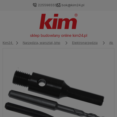
225596555
bok@kim24.pl
sklep budowlany online
kim24.pl
Kim24
Narzędzia, warsztat, bhp
Elektronarzędzia
Akce