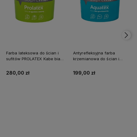
Farba lateksowa do ścian i
Antyrefleksyjna farba
sufitów PROLATEX Kabe biała
krzemianowa do ścian i
SUPREME 10l baza A -
sufitów KABE AQUATEX
matowa
SUPREME 10L BAZA A MAT
280,00 zł
199,00 zł
Kup teraz
Kup teraz