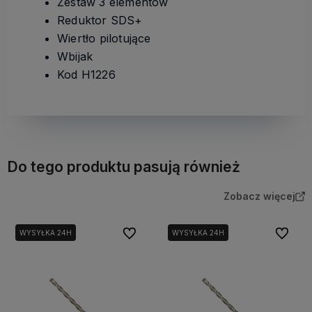
Zestaw 3 elementów
Reduktor SDS+
Wiertło pilotujące
Wbijak
Kod H1226
Do tego produktu pasują również
Zobacz więcej
Do ulubionych
Do ulubi
WYSYŁKA 24H
WYSYŁKA 24H