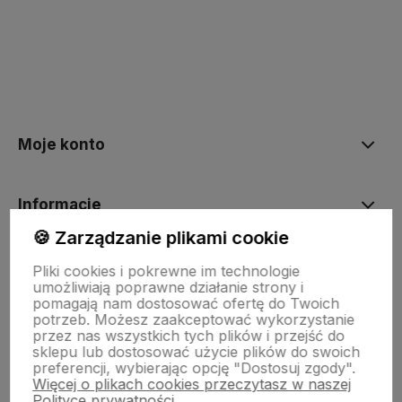
Moje konto
Informacje
🍪 Zarządzanie plikami cookie
O nas
Pliki cookies i pokrewne im technologie
umożliwiają poprawne działanie strony i
pomagają nam dostosować ofertę do Twoich
potrzeb. Możesz zaakceptować wykorzystanie
Dostawa i płatności
przez nas wszystkich tych plików i przejść do
sklepu lub dostosować użycie plików do swoich
preferencji, wybierając opcję "Dostosuj zgody".
Więcej o plikach cookies przeczytasz w naszej
Sklepy stacjonarne
Polityce prywatności.