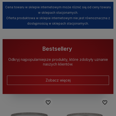
Cena towaru w sklepie internetowym może różnić się od ceny towaru
w sklepach stacjonarnych.
Oferta produktowa w sklepie internetowym nie jest równoznaczna z
dostępnością w sklepach stacjonarnych.
Bestsellery
Odkryj najpopularniejsze produkty, które zdobyły uznanie
naszych klientów.
Zobacz więcej
Do ulubionych
Do ulubi