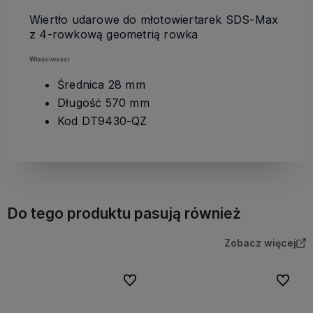
Wiertło udarowe do młotowiertarek SDS-Max
z 4-rowkową geometrią rowka
Właściwości
Średnica 28 mm
Długość 570 mm
Kod DT9430-QZ
Do tego produktu pasują również
Zobacz więcej
Do ulubionych
Do ulubi