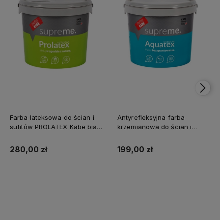
Farba lateksowa do ścian i
Antyrefleksyjna farba
sufitów PROLATEX Kabe biała
krzemianowa do ścian i
SUPREME 10l baza A -
sufitów KABE AQUATEX
matowa
SUPREME 10L BAZA A MAT
280,00 zł
199,00 zł
Kup teraz
Kup teraz