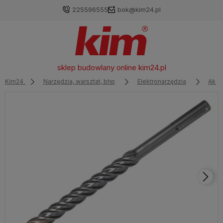
225596555
bok@kim24.pl
sklep budowlany online
kim24.pl
Kim24
Narzędzia, warsztat, bhp
Elektronarzędzia
Akce