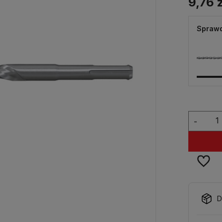
9,76 z
Sprawd
-
D