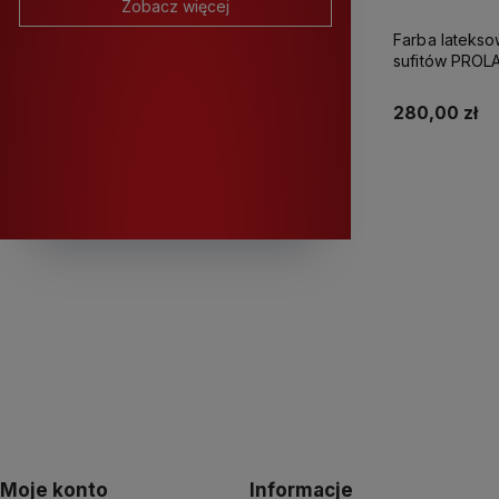
Zobacz więcej
Farba latekso
sufitów PROLATEX Ka
280,00 zł
K
Moje konto
Informacje