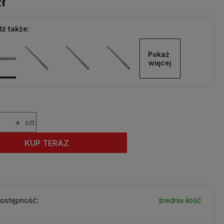
ł
ź także:
Pokaż 
więcej
+
szt.
KUP TERAZ
ostępność:
średnia ilość