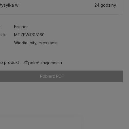
ysyłka w:
24 godziny
:
Fischer
ktu:
MTZFWIP08160
Wiertła, bity, mieszadła
 o produkt
poleć znajomemu
Pobierz PDF