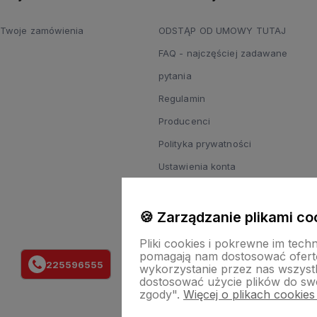
Twoje zamówienia
ODSTĄP OD UMOWY TUTAJ
FAQ - najczęściej zadawane
pytania
Regulamin
Producenci
Polityka prywatności
Ustawienia konta
Przechowalnia
Odstąpienie od umowy - zwrot
🍪 Zarządzanie plikami co
towaru
Pliki cookies i pokrewne im tech
pomagają nam dostosować ofert
Reklamacje
225596555
wykorzystanie przez nas wszystki
Zgody
dostosować użycie plików do swo
zgody".
Więcej o plikach cookies
Regulamin zapisu do newslettera