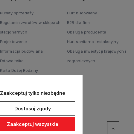
Punkty sprzedaży
Hurt budowlany
Regulamin zwrotów w sklepach
B2B dla firm
stacjonarnych
Obsługa producenta
Projektowanie
Hurt sanitarno-instalacyjny
Informacja budowlana
Obsługa inwestycji krajowych i
Fotowoltaika
zagranicznych
Karta Dużej Rodziny
Wypożyczalnia narzędzi
hydraulicznych
Zaakceptuj tylko niezbędne
Informacja o monitoringu wizyjnym
Dostosuj zgody
Zaakceptuj wszystkie