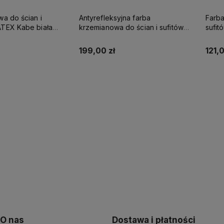
wa do ścian i
Antyrefleksyjna farba
Farba
be biała
krzemianowa do ścian i sufitów
sufi
SUPREME 10l baza A - matowa
KABE AQUATEX SUPREME 10L
SUPR
BAZA A MAT
199,00 zł
121,0
up teraz
Kup teraz
O nas
Dostawa i płatności