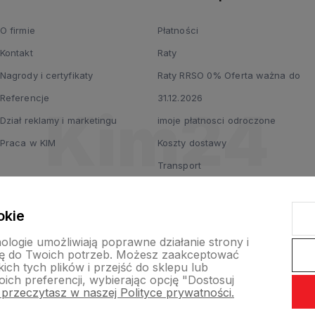
O firmie
Płatności
Kontakt
Raty
Nagrody i certyfikaty
Raty RRSO 0% Oferta ważna do
Referencje
31.12.2026
Dział reklamy i marketingu
imoje płatnosci odroczone
Praca w KIM
Koszty dostawy
Transport
okie
nologie umożliwiają poprawne działanie strony i
ę do Twoich potrzeb. Możesz zaakceptować
ch tych plików i przejść do sklepu lub
ich preferencji, wybierając opcję "Dostosuj
 przeczytasz w naszej Polityce prywatności.