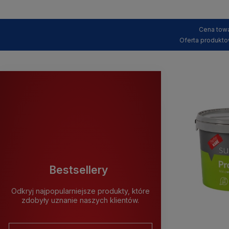
Cena towa
Oferta produkto
Bestsellery
Odkryj najpopularniejsze produkty, które
zdobyły uznanie naszych klientów.