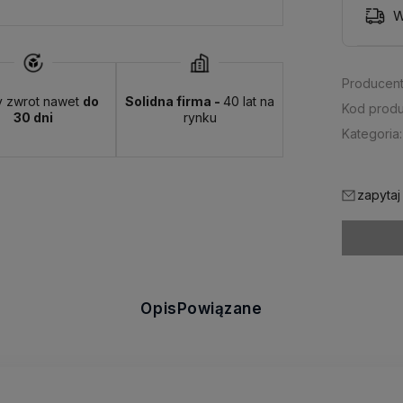
W
Producent
y zwrot nawet
do
Solidna firma -
40 lat na
Kod produ
30 dni
rynku
Kategoria:
zapytaj
Opis
Powiązane