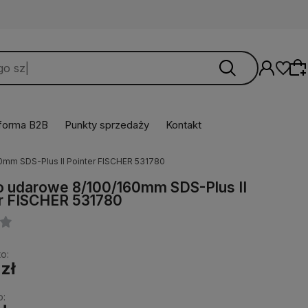
tforma B2B
Punkty sprzedaży
Kontakt
0mm SDS-Plus II Pointer FISCHER 531780
Wybierz coś dla siebie z naszej aktualnej
o udarowe 8/100/160mm SDS-Plus II
oferty lub zaloguj się, aby przywrócić dodane
r FISCHER 531780
produkty do listy z poprzedniej sesji.
o:
 zł
o: