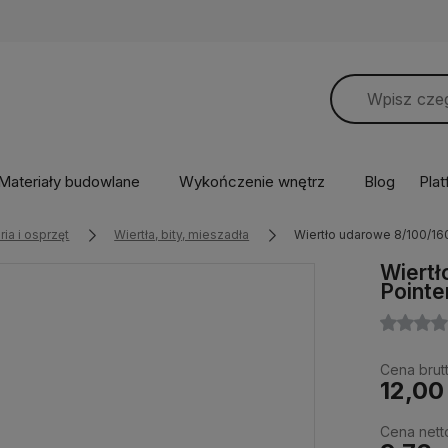
Materiały budowlane
Wykończenie wnętrz
Blog
Pla
ia i osprzęt
Wiertła, bity, mieszadła
Wiertło udarowe 8/100/16
Wiertł
Pointe
Cena brutt
12,00
Cena nett