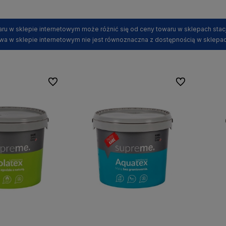
ru w sklepie internetowym może różnić się od ceny towaru w sklepach stac
wa w sklepie internetowym nie jest równoznaczna z dostępnością w sklepac
Do ulubionych
Do ulubionych