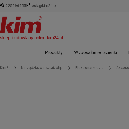
225596555
bok@kim24.pl
sklep budowlany online
kim24.pl
Produkty
Wyposażenie łazienki
Kim24
Narzędzia, warsztat, bhp
Elektronarzędzia
Akcesor