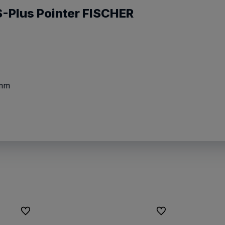
-Plus Pointer FISCHER
 mm
Do ulubionych
Do ulubionych