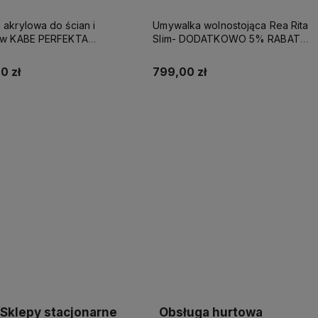
 akrylowa do ścian i
Umywalka wolnostojąca Rea Rita
tów KABE PERFEKTA
Slim- DODATKOWO 5% RABATU
EME 10L BAZA A
NA KOD REA5
0 zł
799,00 zł
Kup teraz
Kup teraz
Sklepy stacjonarne
Obsługa hurtowa