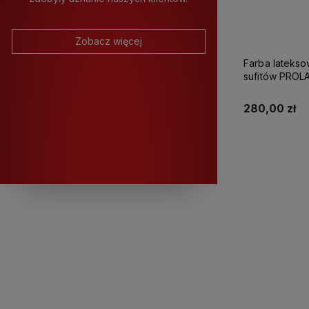
Zobacz więcej
Farba latekso
sufitów PROLATEX Ka
280,00 zł
K