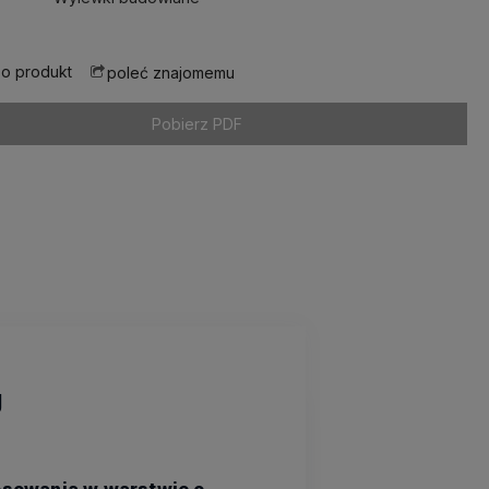
 o produkt
poleć znajomemu
Pobierz PDF
g
sowania w warstwie o