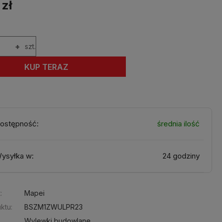
 zł
+
szt.
KUP TERAZ
ostępność:
średnia ilość
ysyłka w:
24 godziny
:
Mapei
ktu:
BSZM1ZWULPR23
Wylewki budowlane