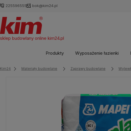
225596555
bok@kim24.pl
sklep budowlany online
kim24.pl
Produkty
Wyposażenie łazienki
Kim24
Materiały budowlane
Zaprawy budowlane
Wylewk