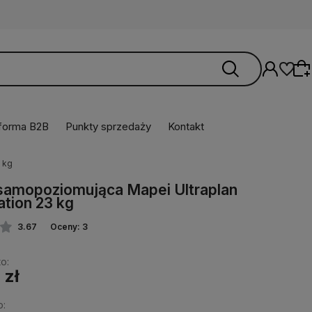
tforma B2B
Punkty sprzedaży
Kontakt
 kg
Wybierz coś dla siebie z naszej aktualnej
samopoziomująca Mapei Ultraplan
oferty lub zaloguj się, aby przywrócić dodane
tion 23 kg
produkty do listy z poprzedniej sesji.
3.67
Oceny: 3
o:
 zł
o: