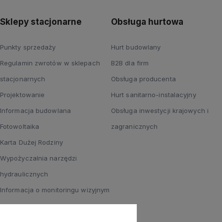
Sklepy stacjonarne
Obsługa hurtowa
Punkty sprzedaży
Hurt budowlany
Regulamin zwrotów w sklepach
B2B dla firm
stacjonarnych
Obsługa producenta
Projektowanie
Hurt sanitarno-instalacyjny
Informacja budowlana
Obsługa inwestycji krajowych i
Fotowoltaika
zagranicznych
Karta Dużej Rodziny
Wypożyczalnia narzędzi
hydraulicznych
Informacja o monitoringu wizyjnym