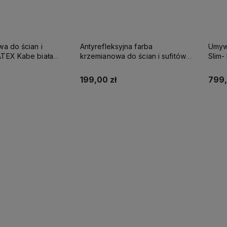
wa do ścian i
Antyrefleksyjna farba
Umywa
be biała
krzemianowa do ścian i sufitów
Slim
SUPREME 10l baza A - matowa
KABE AQUATEX SUPREME 10L
NA K
BAZA A MAT
199,00 zł
799,
up teraz
Kup teraz