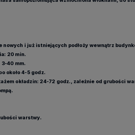
nowych i już istniejących podłoży wewnątrz budynk
a: 20 min.
: 3-40 mm.
po około 4-5 godz.
żem okładzin: 24-72 godz., zależnie od grubości wa
pompą.
rubości warstwy.