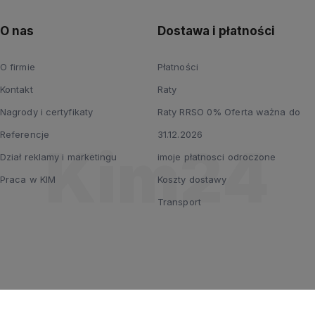
O nas
Dostawa i płatności
O firmie
Płatności
Kontakt
Raty
Nagrody i certyfikaty
Raty RRSO 0% Oferta ważna do
Referencje
31.12.2026
Dział reklamy i marketingu
imoje płatnosci odroczone
Praca w KIM
Koszty dostawy
Transport