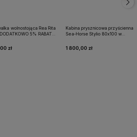
lka wolnostojąca Rea Rita
Kabina prysznicowa przyścienna
- DODATKOWO 5% RABATU
Sea-Horse Stylio 80x100 w
OD REA5
komplecie z brodzikiem - szkło
przezroczyste
00 zł
1 800,00 zł
Kup teraz
Kup teraz