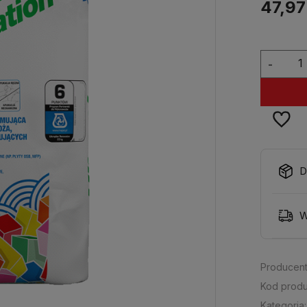
47,97
-
D
W
Producent
Kod produ
Kategoria: