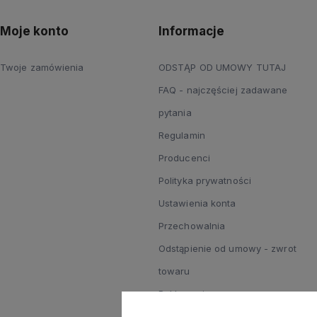
Moje konto
Informacje
Twoje zamówienia
ODSTĄP OD UMOWY TUTAJ
FAQ - najczęściej zadawane
pytania
Regulamin
Producenci
Polityka prywatności
Ustawienia konta
Przechowalnia
Odstąpienie od umowy - zwrot
towaru
Reklamacje
Zgody