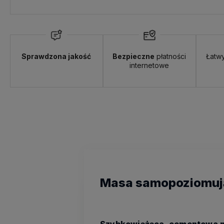
Sprawdzona jakość
Bezpieczne
płatności
Łatw
internetowe
Masa samopoziomują
Szybkowiążąca, cementowa m