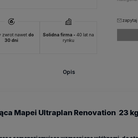
zapytaj
y zwrot nawet
do
Solidna firma -
40 lat na
30 dni
rynku
Opis
ca Mapei Ultraplan Renovation 23 k
asa samopoziomująca wzmocniona włóknami, do sto