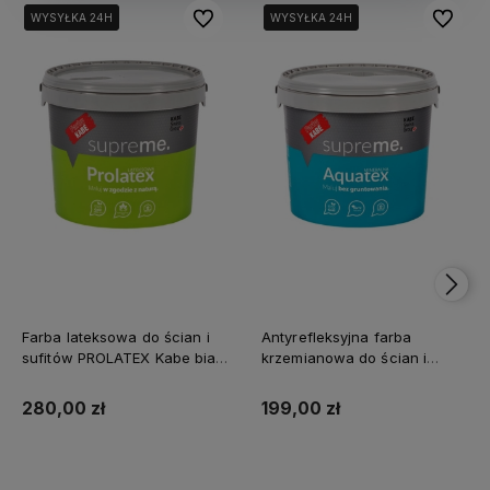
Do ulubionych
Do ulubi
WYSYŁKA 24H
WYSYŁKA 24H
WYSYŁKA 24H
WYSYŁKA 24H
Farba lateksowa do ścian i
Antyrefleksyjna farba
sufitów PROLATEX Kabe biała
krzemianowa do ścian i
SUPREME 10l baza A -
sufitów KABE AQUATEX
matowa
SUPREME 10L BAZA A MAT
280,00 zł
199,00 zł
Kup teraz
Powiadom o dostępności