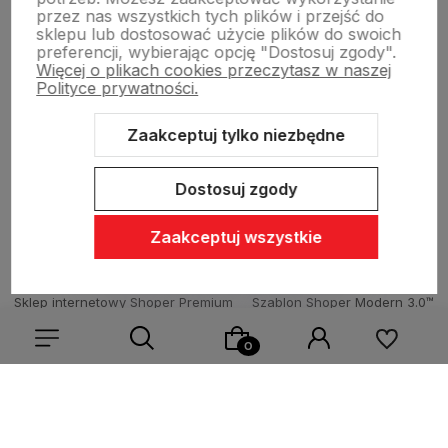
Dostawa i płatności
przez nas wszystkich tych plików i przejść do
sklepu lub dostosować użycie plików do swoich
preferencji, wybierając opcję "Dostosuj zgody".
Więcej o plikach cookies przeczytasz w naszej
Sklepy stacjonarne
Polityce prywatności.
Zaakceptuj tylko niezbędne
Obsługa hurtowa
Dostosuj zgody
Zaakceptuj wszystkie
Sklep internetowy Shoper Premium
Szablon Shoper Modern 3.0™
od GrowCommerce
Wybierz coś dla siebie z naszej aktualnej oferty lub zaloguj