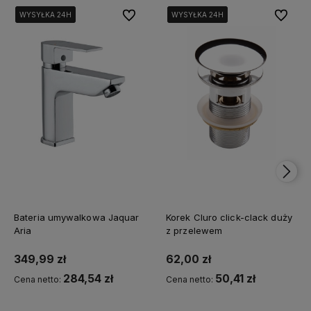
Do ulubionych
Do ulubi
WYSYŁKA 24H
WYSYŁKA 24H
WYSYŁKA 24H
WYSYŁKA 24H
WYSYŁKA 24H
WYSYŁKA 24H
Bateria umywalkowa Jaquar
Korek Cluro click-clack duży
Aria
z przelewem
349,99 zł
62,00 zł
284,54 zł
50,41 zł
Cena netto:
Cena netto: