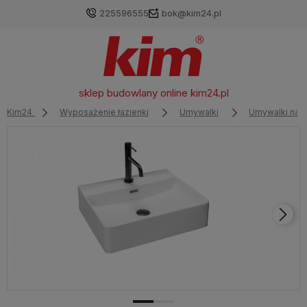
225596555
bok@kim24.pl
sklep budowlany online
kim24.pl
Kim24
Wyposażenie łazienki
Umywalki
Umywalki nab