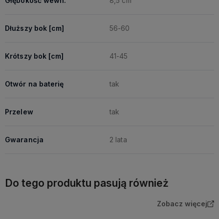
Głębokość wewn.
8,5 cm
Dłuższy bok [cm]
56-60
Krótszy bok [cm]
41-45
Otwór na baterię
tak
Przelew
tak
Gwarancja
2 lata
Do tego produktu pasują również
Zobacz więcej