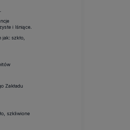
.
ncje
ste i lśniące.
jak: szkło,
witów
go Zakładu
o, szkliwione