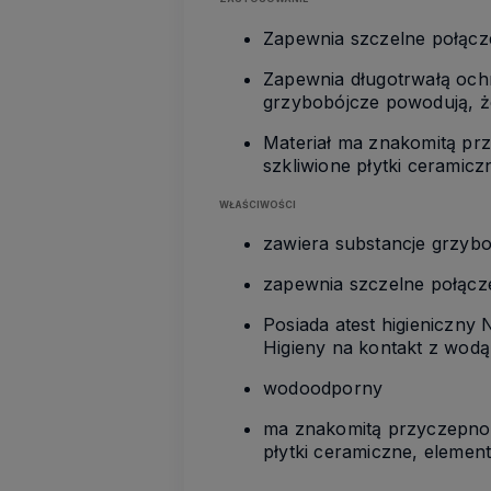
Zapewnia szczelne połącze
Zapewnia długotrwałą ochr
grzybobójcze powodują, że 
Materiał ma znakomitą prz
szkliwione płytki ceramic
WŁAŚCIWOŚCI
zawiera substancje grzybo
zapewnia szczelne połącze
Posiada atest higieniczn
Higieny na kontakt z wodą
wodoodporny
ma znakomitą przyczepność
płytki ceramiczne, elemen