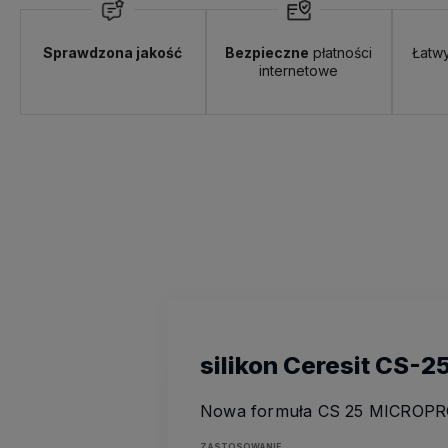
Sprawdzona jakość
Bezpieczne
płatności
Łatw
internetowe
silikon Ceresit CS-2
Nowa formuła CS 25 MICROPROT
ZASTOSOWANIE