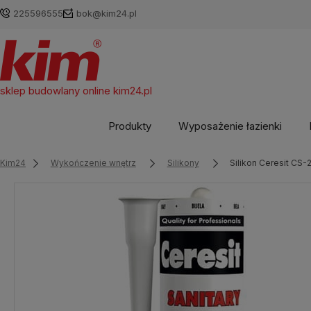
225596555
bok@kim24.pl
sklep budowlany online
kim24.pl
Produkty
Wyposażenie łazienki
Kim24
Wykończenie wnętrz
Silikony
Silikon Ceresit CS-