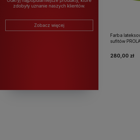
Odkryj najpopularniejsze produkty, które
zdobyły uznanie naszych klientów.
Zobacz więcej
Farba latekso
sufitów PROLATEX Ka
280,00 zł
K