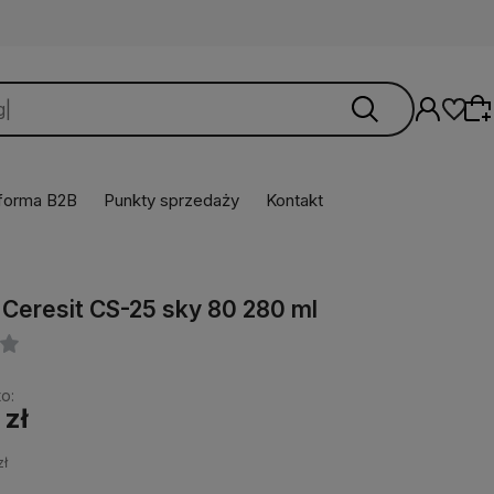
tforma B2B
Punkty sprzedaży
Kontakt
Wybierz coś dla siebie z naszej aktualnej
oferty lub zaloguj się, aby przywrócić dodane
n Ceresit CS-25 sky 80 280 ml
produkty do listy z poprzedniej sesji.
o:
 zł
zł