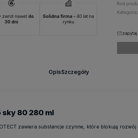
Kod produ
Kategoria:
y zwrot nawet
do
Solidna firma -
40 lat na
30 dni
rynku
zapytaj
Opis
Szczegóły
5 sky 80 280 ml
ECT zawiera substancje czynne, które blokują rozwój g