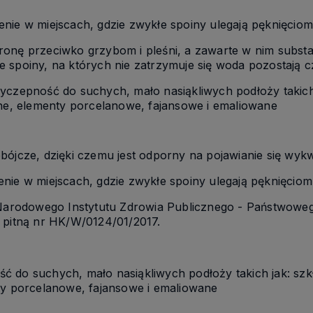
nie w miejscach, gdzie zwykłe spoiny ulegają pęknięciom
onę przeciwko grzybom i pleśni, a zawarte w nim substa
spoiny, na których nie zatrzymuje się woda pozostają czy
yczepność do suchych, mało nasiąkliwych podłoży takich 
zne, elementy porcelanowe, fajansowe i emaliowane
bójcze, dzięki czemu jest odporny na pojawianie się wyk
nie w miejscach, gdzie zwykłe spoiny ulegają pęknięciom
y Narodowego Instytutu Zdrowia Publicznego - Państwowe
 pitną nr HK/W/0124/01/2017.
 do suchych, mało nasiąkliwych podłoży takich jak: szkł
ty porcelanowe, fajansowe i emaliowane