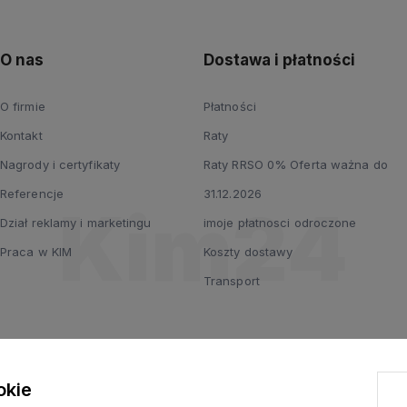
O nas
Dostawa i płatności
O firmie
Płatności
Kontakt
Raty
Nagrody i certyfikaty
Raty RRSO 0% Oferta ważna do
Referencje
31.12.2026
Dział reklamy i marketingu
imoje płatnosci odroczone
Praca w KIM
Koszty dostawy
Transport
okie