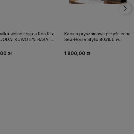
lka wolnostojąca Rea Rita
Kabina prysznicowa przyścienna
- DODATKOWO 5% RABATU
Sea-Horse Stylio 80x100 w
OD REA5
komplecie z brodzikiem - szkło
przezroczyste
00 zł
1 800,00 zł
Kup teraz
Kup teraz