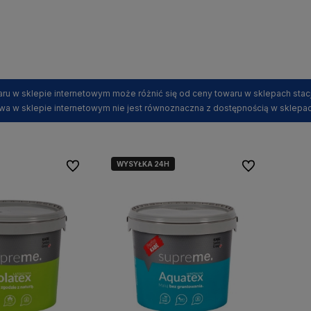
ru w sklepie internetowym może różnić się od ceny towaru w sklepach stac
wa w sklepie internetowym nie jest równoznaczna z dostępnością w sklepac
WYSYŁKA 24H
Do ulubionych
Do ulubionych