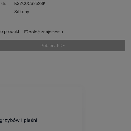
ktu:
BSZC0CS252SK
Silikony
 o produkt
poleć znajomemu
Pobierz PDF
rzybów i pleśni