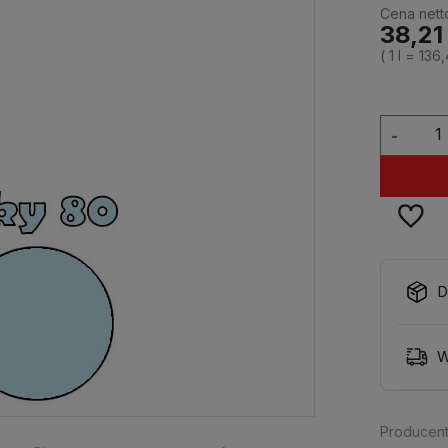
Cena nett
38,21 
( 1
l
=
136,
-
D
W
Producent