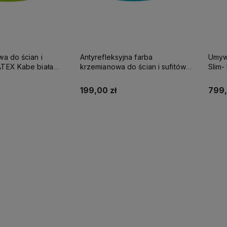
wa do ścian i
Antyrefleksyjna farba
Umywa
be biała
krzemianowa do ścian i sufitów
Slim
SUPREME 10l baza A - matowa
KABE AQUATEX SUPREME 10L
NA K
BAZA A MAT
199,00 zł
799,
up teraz
Kup teraz