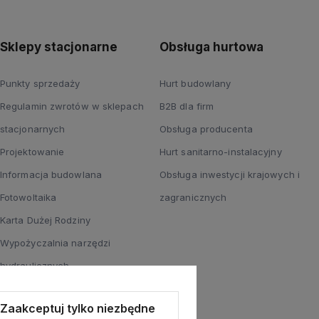
Sklepy stacjonarne
Obsługa hurtowa
Punkty sprzedaży
Hurt budowlany
Regulamin zwrotów w sklepach
B2B dla firm
stacjonarnych
Obsługa producenta
Projektowanie
Hurt sanitarno-instalacyjny
Informacja budowlana
Obsługa inwestycji krajowych i
Fotowoltaika
zagranicznych
Karta Dużej Rodziny
Wypożyczalnia narzędzi
hydraulicznych
Informacja o monitoringu wizyjnym
Zaakceptuj tylko niezbędne