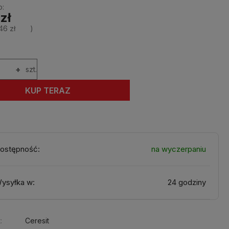
o:
zł
46 zł
)
+
szt.
KUP TERAZ
ostępność:
na wyczerpaniu
ysyłka w:
24 godziny
:
Ceresit