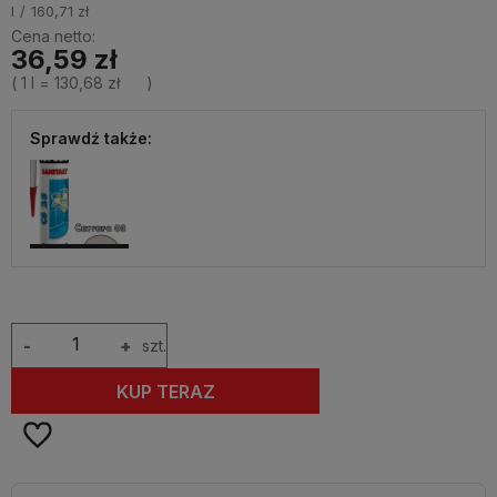
l
160,71 zł
Cena netto:
36,59 zł
( 1
l
=
130,68 zł
)
Sprawdź także:
-
+
szt.
KUP TERAZ