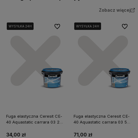
Zobacz więcej
Do ulubionych
Do ulubi
WYSYŁKA 24H
WYSYŁKA 24H
WYSYŁKA 24H
WYSYŁKA 24H
Fuga elastyczna Ceresit CE-
Fuga elastyczna Ceresit CE-
40 Aquastatic carrara 03 2
40 Aquastatic carrara 03 5
kg
kg
34,00 zł
71,00 zł