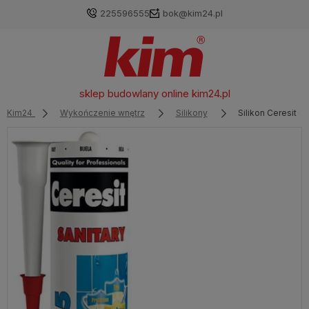
225596555
bok@kim24.pl
sklep budowlany online
kim24.pl
Kim24
Wykończenie wnętrz
Silikony
Silikon Ceresit C