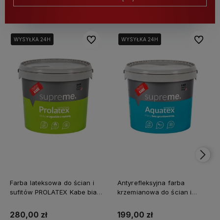
Do ulubionych
Do ulubi
WYSYŁKA 24H
WYSYŁKA 24H
WYSYŁKA 24H
WYSYŁKA 24H
Farba lateksowa do ścian i
Antyrefleksyjna farba
sufitów PROLATEX Kabe biała
krzemianowa do ścian i
SUPREME 10l baza A -
sufitów KABE AQUATEX
matowa
SUPREME 10L BAZA A MAT
280,00 zł
199,00 zł