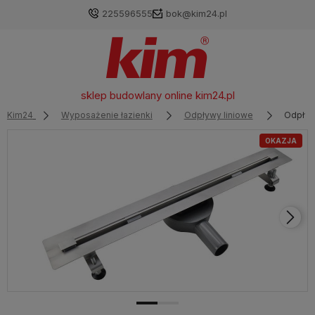
225596555
bok@kim24.pl
sklep budowlany online
kim24.pl
Kim24
Wyposażenie łazienki
Odpływy liniowe
Odpływ
OKAZJA