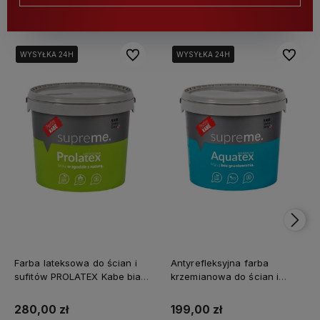
Do ulubionych
Do ulubi
WYSYŁKA 24H
WYSYŁKA 24H
WYSYŁKA 24H
WYSYŁKA 24H
Farba lateksowa do ścian i
Antyrefleksyjna farba
sufitów PROLATEX Kabe biała
krzemianowa do ścian i
SUPREME 10l baza A -
sufitów KABE AQUATEX
matowa
SUPREME 10L BAZA A MAT
280,00 zł
199,00 zł