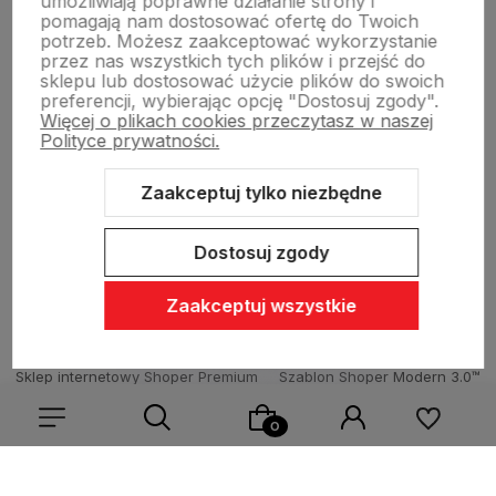
umożliwiają poprawne działanie strony i
pomagają nam dostosować ofertę do Twoich
potrzeb. Możesz zaakceptować wykorzystanie
Dostawa i płatności
przez nas wszystkich tych plików i przejść do
sklepu lub dostosować użycie plików do swoich
preferencji, wybierając opcję "Dostosuj zgody".
Więcej o plikach cookies przeczytasz w naszej
Sklepy stacjonarne
Polityce prywatności.
Zaakceptuj tylko niezbędne
Obsługa hurtowa
Dostosuj zgody
Zaakceptuj wszystkie
Sklep internetowy Shoper Premium
Szablon Shoper Modern 3.0™
od GrowCommerce