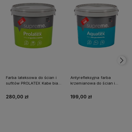
Farba lateksowa do ścian i
Antyrefleksyjna farba
sufitów PROLATEX Kabe biała
krzemianowa do ścian i
SUPREME 10l baza A -
sufitów KABE AQUATEX
matowa
SUPREME 10L BAZA A MAT
280,00 zł
199,00 zł
Kup teraz
Kup teraz