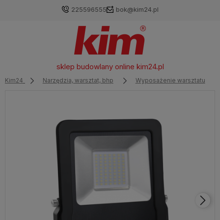
225596555
bok@kim24.pl
sklep budowlany online
kim24.pl
Kim24
Narzędzia, warsztat, bhp
Wyposażenie warsztatu