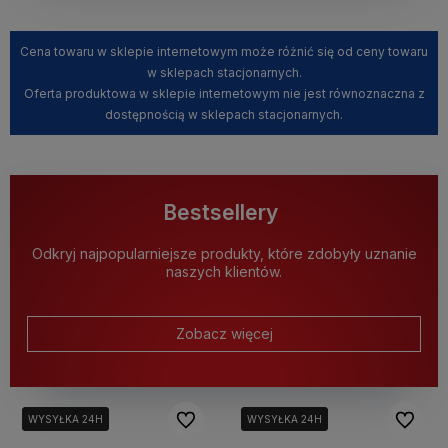
Cena towaru w sklepie internetowym może różnić się od ceny towaru
w sklepach stacjonarnych.
Oferta produktowa w sklepie internetowym nie jest równoznaczna z
dostępnością w sklepach stacjonarnych.
Bestsellery
Odkryj najpopularniejsze produkty, które zdobyły uznanie
naszych klientów.
Zobacz więcej
Do ulubionych
Do ulubi
WYSYŁKA 24H
WYSYŁKA 24H
WYSYŁKA 24H
WYSYŁKA 24H