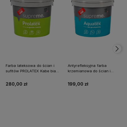
Farba lateksowa do ścian i
Antyrefleksyjna farba
sufitów PROLATEX Kabe biała
krzemianowa do ścian i
SUPREME 10l baza A -
sufitów KABE AQUATEX
matowa
SUPREME 10L BAZA A MAT
280,00 zł
199,00 zł
Kup teraz
Kup teraz