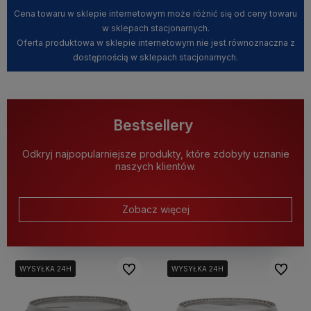
Cena towaru w sklepie internetowym może różnić się od ceny towaru
w sklepach stacjonarnych.
Oferta produktowa w sklepie internetowym nie jest równoznaczna z
dostępnością w sklepach stacjonarnych.
Bestsellery
Odkryj najpopularniejsze produkty, które zdobyły uznanie
naszych klientów.
Zobacz więcej
Do ulubionych
Do ulubi
WYSYŁKA 24H
WYSYŁKA 24H
WYSYŁKA 24H
WYSYŁKA 24H