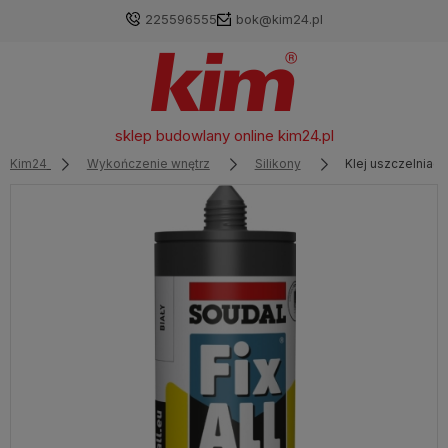
225596555
bok@kim24.pl
sklep budowlany online
kim24.pl
Kim24
Wykończenie wnętrz
Silikony
Klej uszczelniacz