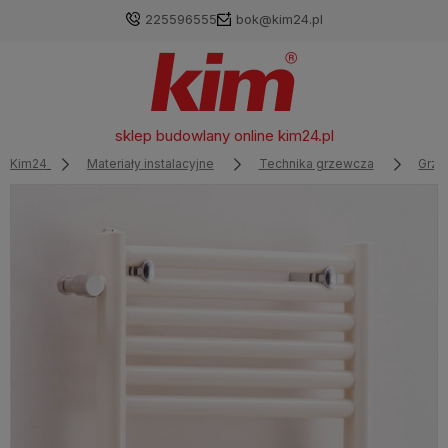
225596555
bok@kim24.pl
sklep budowlany online
kim24.pl
Kim24
Materiały instalacyjne
Technika grzewcza
Grzej