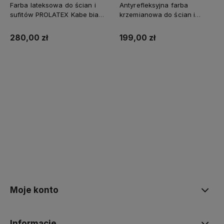
Farba lateksowa do ścian i
Antyrefleksyjna farba
sufitów PROLATEX Kabe biała
krzemianowa do ścian i
SUPREME 10l baza A -
sufitów KABE AQUATEX
matowa
SUPREME 10L BAZA A MAT
280,00 zł
199,00 zł
Kup teraz
Kup teraz
Moje konto
Informacje