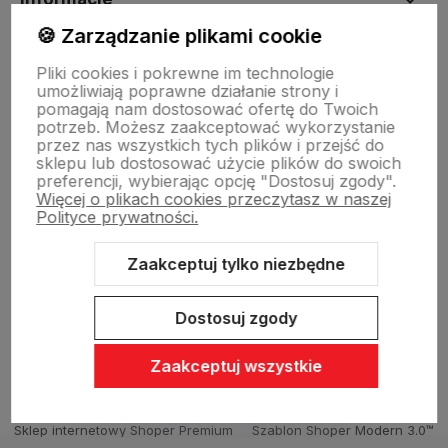
🍪 Zarządzanie plikami cookie
O nas
Pliki cookies i pokrewne im technologie
umożliwiają poprawne działanie strony i
pomagają nam dostosować ofertę do Twoich
potrzeb. Możesz zaakceptować wykorzystanie
Dostawa i płatności
przez nas wszystkich tych plików i przejść do
sklepu lub dostosować użycie plików do swoich
preferencji, wybierając opcję "Dostosuj zgody".
Więcej o plikach cookies przeczytasz w naszej
Sklepy stacjonarne
Polityce prywatności.
Zaakceptuj tylko niezbędne
Obsługa hurtowa
Dostosuj zgody
Zaakceptuj wszystkie
Sklep internetowy Shoper Premium
Szablon Shoper Modern 3.0™
od GrowCommerce