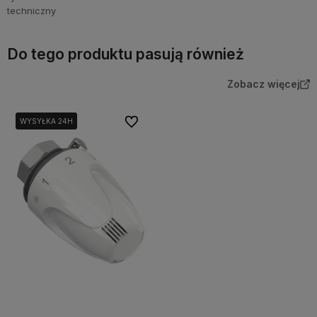
Do tego produktu pasują również
Zobacz więcej
Do ulubionych
WYSYŁKA 24H
WYSYŁKA 24H