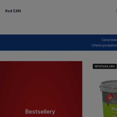
Kod EAN
Cena towa
Oferta produkto
WYSYŁKA 24H
WYSYŁKA 24H
Bestsellery