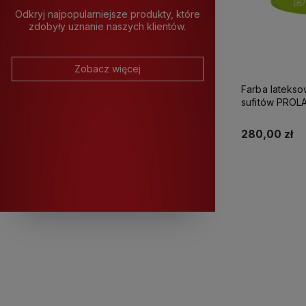
Odkryj najpopularniejsze produkty, które
zdobyły uznanie naszych klientów.
Zobacz więcej
Farba latekso
sufitów PROLATEX Ka
280,00 zł
K