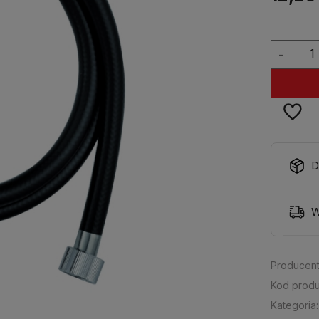
-
D
W
Producent
Kod produ
Kategoria: