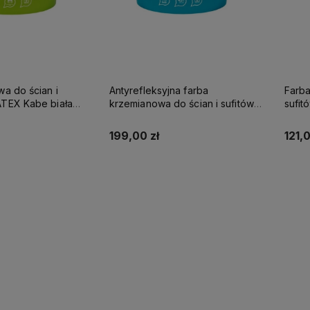
wa do ścian i
Antyrefleksyjna farba
Farba
be biała
krzemianowa do ścian i sufitów
sufi
SUPREME 10l baza A - matowa
KABE AQUATEX SUPREME 10L
SUPR
BAZA A MAT
199,00 zł
121,0
up teraz
Powiadom o dostępności