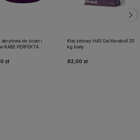
 akrylowa do ścian i
Klej żelowy H40 Gel Kerakoll 20
tów KABE PERFEKTA
kg biały
EME 10L BAZA A
0 zł
82,00 zł
Kup teraz
Kup teraz