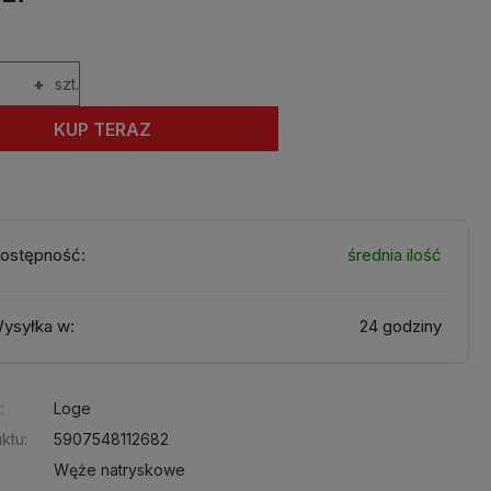
+
szt.
KUP TERAZ
ostępność:
średnia ilość
ysyłka w:
24 godziny
:
Loge
ktu:
5907548112682
Węże natryskowe