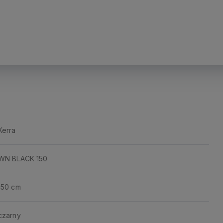
Kerra
WN BLACK 150
150 cm
czarny