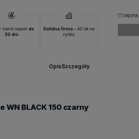
zapytaj
y zwrot nawet
do
Solidna firma -
40 lat na
30 dni
rynku
Opis
Szczegóły
e WN BLACK 150 czarny