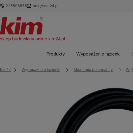
225596555
bok@kim24.pl
sklep budowlany online
kim24.pl
Produkty
Wyposażenie łazienki
Kim24
Wyposażenie łazienki
Akcesoria do armatury
Węż