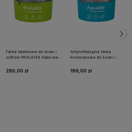
Farba lateksowa do ścian i
Antyrefleksyjna farba
sufitów PROLATEX Kabe biała
krzemianowa do ścian i
SUPREME 10l baza A -
sufitów KABE AQUATEX
matowa
SUPREME 10L BAZA A MAT
280,00 zł
199,00 zł
Kup teraz
Kup teraz