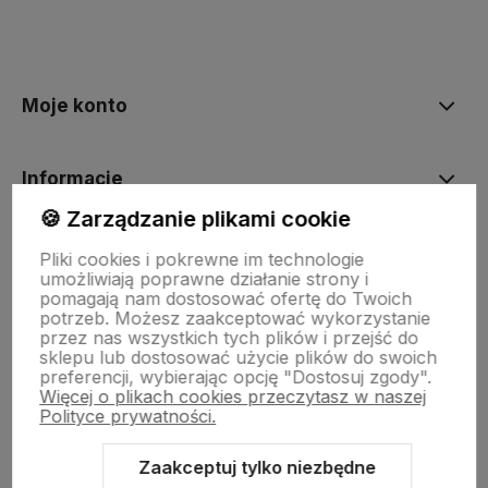
Moje konto
Informacje
🍪 Zarządzanie plikami cookie
O nas
Pliki cookies i pokrewne im technologie
umożliwiają poprawne działanie strony i
pomagają nam dostosować ofertę do Twoich
potrzeb. Możesz zaakceptować wykorzystanie
Dostawa i płatności
przez nas wszystkich tych plików i przejść do
sklepu lub dostosować użycie plików do swoich
preferencji, wybierając opcję "Dostosuj zgody".
Więcej o plikach cookies przeczytasz w naszej
Sklepy stacjonarne
Polityce prywatności.
Zaakceptuj tylko niezbędne
Obsługa hurtowa