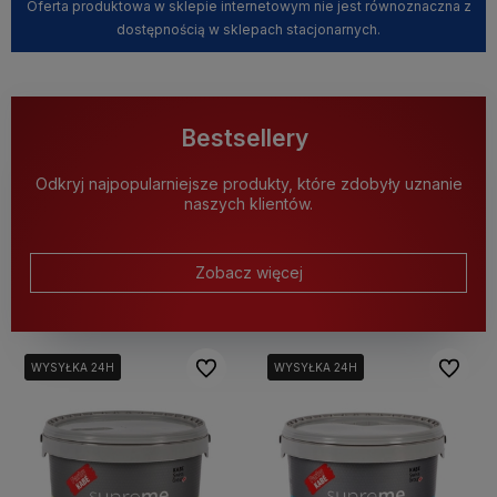
Oferta produktowa w sklepie internetowym nie jest równoznaczna z
dostępnością w sklepach stacjonarnych.
Bestsellery
Odkryj najpopularniejsze produkty, które zdobyły uznanie
naszych klientów.
Zobacz więcej
Do ulubionych
Do ulubi
WYSYŁKA 24H
WYSYŁKA 24H
WYSYŁKA 24H
WYSYŁKA 24H