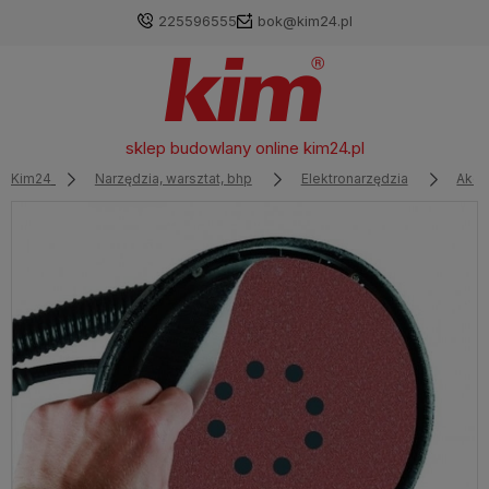
225596555
bok@kim24.pl
sklep budowlany online
kim24.pl
Kim24
Narzędzia, warsztat, bhp
Elektronarzędzia
Akce