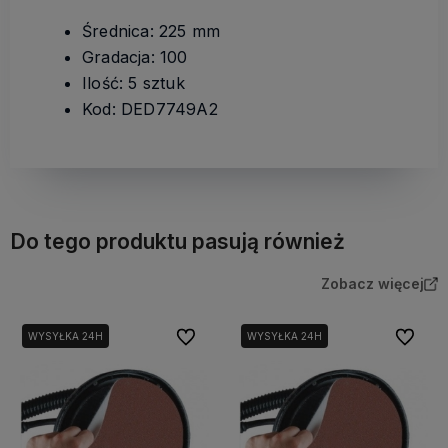
Średnica: 225 mm
Gradacja: 100
Ilość: 5 sztuk
Kod: DED7749A2
Do tego produktu pasują również
Zobacz więcej
Do ulubionych
Do ulubi
WYSYŁKA 24H
WYSYŁKA 24H