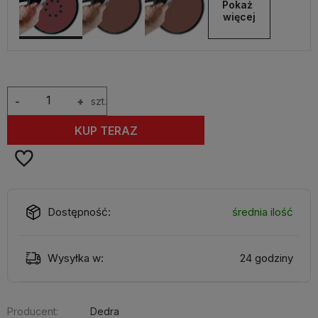
Pokaż 
więcej
-
+
szt.
KUP TERAZ
Dostępność:
średnia ilość
Wysyłka w:
24 godziny
Producent:
Dedra