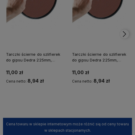
Tarczki ścierne do szlifierek
Tarczki ścierne do szlifierek
do gipsu Dedra 225mm,
do gipsu Dedra 225mm,
gr.240, 5szt
gr.180, 5szt
11,00 zł
11,00 zł
8,94 zł
8,94 zł
Cena netto:
Cena netto:
Kup teraz
Kup teraz
Cena towaru w sklepie internetowym może różnić się od ceny towaru
w sklepach stacjonarnych.