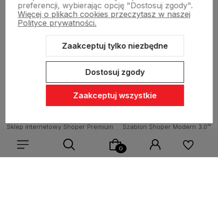
preferencji, wybierając opcję "Dostosuj zgody".
Więcej o plikach cookies przeczytasz w naszej
Sklepy stacjonarne
Polityce prywatności.
Zaakceptuj tylko niezbędne
Obsługa hurtowa
Dostosuj zgody
Zaakceptuj wszystkie
Sklep internetowy Shoper Premium
Szablon Shoper Modern 3.0™
od GrowCommerce
Wybierz coś dla siebie z naszej aktualnej oferty lub zaloguj
się, aby przywrócić dodane produkty do listy z poprzedniej
sesji.