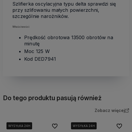
Szlifierka oscylacyjna typu delta sprawdzi się
przy szlifowaniu małych powierzchni,
szczególnie narożników.
Właściwości
Prędkość obrotowa 13500 obrotów na
minutę
Moc 125 W
Kod DED7941
Do tego produktu pasują również
Zobacz więcej
Do ulubionych
Do ulubi
WYSYŁKA 24H
WYSYŁKA 24H
WYSYŁKA 24H
WYSYŁKA 24H
WYSYŁKA 24H
WYSYŁKA 24H