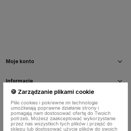
Moje konto
Informacje
🍪 Zarządzanie plikami cookie
O nas
Pliki cookies i pokrewne im technologie
umożliwiają poprawne działanie strony i
pomagają nam dostosować ofertę do Twoich
potrzeb. Możesz zaakceptować wykorzystanie
Dostawa i płatności
przez nas wszystkich tych plików i przejść do
sklepu lub dostosować użycie plików do swoich