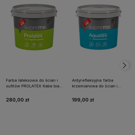
Farba lateksowa do ścian i
Antyrefleksyjna farba
sufitów PROLATEX Kabe biała
krzemianowa do ścian i
SUPREME 10l baza A -
sufitów KABE AQUATEX
matowa
SUPREME 10L BAZA A MAT
280,00 zł
199,00 zł
Kup teraz
Kup teraz