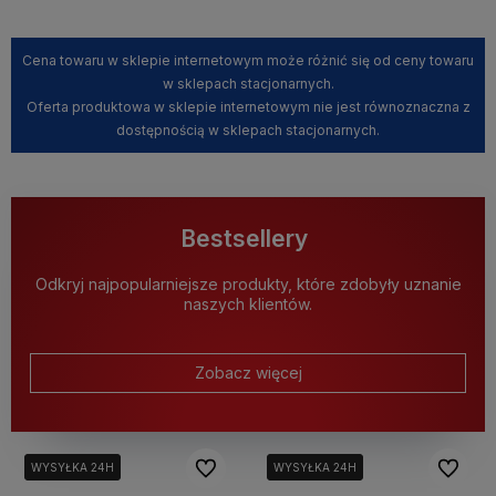
Cena towaru w sklepie internetowym może różnić się od ceny towaru
w sklepach stacjonarnych.
Oferta produktowa w sklepie internetowym nie jest równoznaczna z
dostępnością w sklepach stacjonarnych.
Bestsellery
Odkryj najpopularniejsze produkty, które zdobyły uznanie
naszych klientów.
Zobacz więcej
Do ulubionych
Do ulubi
WYSYŁKA 24H
WYSYŁKA 24H
WYSYŁKA 24H
WYSYŁKA 24H