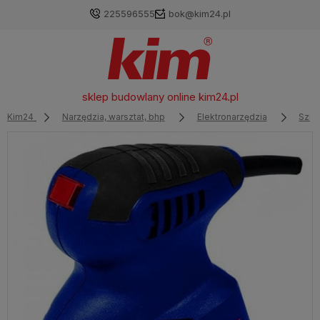
225596555
bok@kim24.pl
sklep budowlany online
kim24.pl
Kim24
Narzędzia, warsztat, bhp
Elektronarzędzia
Szlif